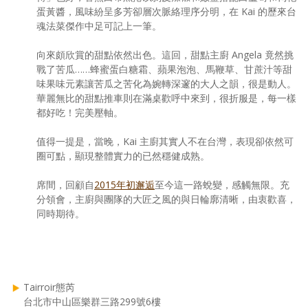
蛋黃醬，風味紛呈多芳卻層次脈絡理序分明，在 Kai 的歷來台
魂法菜傑作中足可記上一筆。
向來頗欣賞的甜點依然出色。這回，甜點主廚 Angela 竟然挑
戰了苦瓜……蜂蜜蛋白糖霜、蘋果泡泡、馬鞭草、甘蔗汁等甜
味果味元素讓苦瓜之苦化為婉轉深邃的大人之韻，很是動人。
華麗無比的甜點推車則在滿桌歡呼中來到，很折服是，每一樣
都好吃！完美壓軸。
值得一提是，當晚，Kai 主廚其實人不在台灣，表現卻依然可
圈可點，顯現整體實力的已然穩健成熟。
席間，回顧自
2015年初邂逅
至今這一路蛻變，感觸無限。充
分領會，主廚與團隊的大匠之風的與日輪廓清晰，由衷歡喜，
同時期待。
Tairroir態芮
台北市中山區樂群三路299號6樓