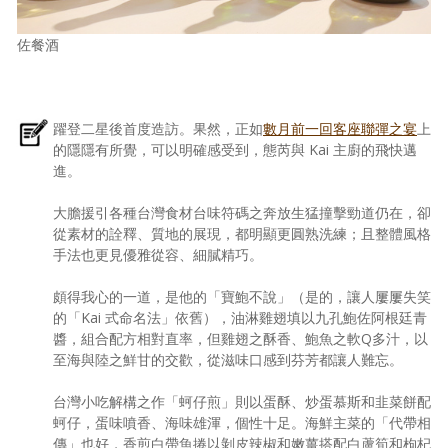
佐餐酒
躍登二星後首度造訪。果然，正如
數月前一回客座聯彈之宴
上
的隱隱有所覺，可以明確感受到，態芮與 Kai 主廚的飛快邁
進。
大膽援引各種台灣食材台味符碼之奔放生猛撞擊勁道仍在，卻
從素材的詮釋、質地的展現，都明顯更圓熟洗練；且整體風格
手法也更見優雅從容、細膩精巧。
頗得我心的一道，是他的「寶鮑不說」（是的，讓人屢屢失笑
的「Kai 式命名法」依舊），油淋雞翅填以九孔鮑佐阿根廷青
醬，組合配方相對直率，但雞翅之酥香、鮑魚之軟Q多汁，以
至海與陸之鮮甘的交歡，從滋味口感到芬芳都讓人難忘。
台灣小吃解構之作「蚵仔煎」則以蛋酥、炒蛋慕斯和韭菜餅配
蚵仔，蛋味噴香、海味雄渾，個性十足。海鮮主菜的「代帶相
傳」也好，香煎白帶魚捲以剝皮辣椒和嫩薑搭配白蘆筍和枸杞