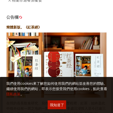
X 格蘭菲迪餐酒饗宴
公告欄
簡體新版。《紅茶經》
我們使用cookies來了解您如何使用我們的網站並改善您的體驗。
繼續使用我們的網站，即表示您接受我們使用cookies，點此查看
隱私政策
。
在我的長長飲食研究、寫作生涯與出版歷程裡，紅茶，始終是此
我知道了
中格外佔有一席之地的一類——自二十多歲沉浸投入至今已逾三