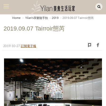
Yilan作品區
美食集
Home
Yilanʼs享樂隨手拍
2019
2019.09.07 Tairroir態芮
美飲集
2019.09.07 Tairroir態芮
廚房集
旅遊集
2019-10-27
訂閱電子報
旅遊美食集
生活風
書房集
日記簿
餐桌週記
享樂隨手拍