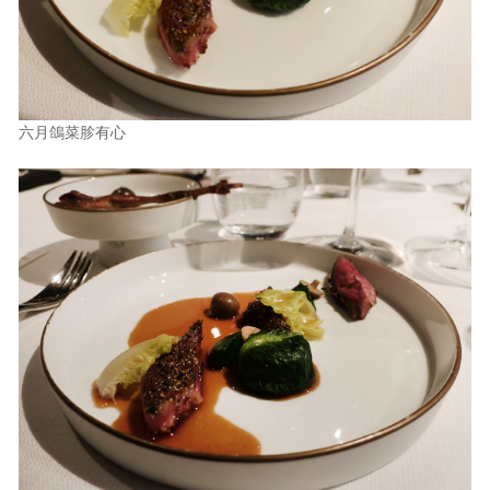
六月鴿菜胗有心