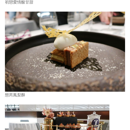
初戀愛情酸甘甜
態芮鳳梨酥