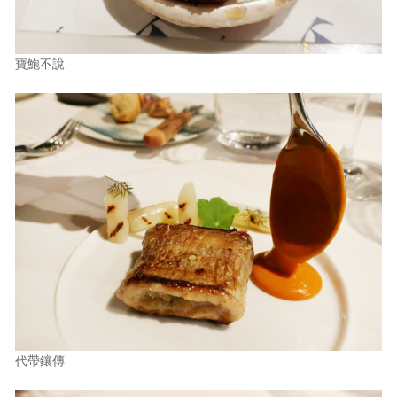
寶鮑不說
代帶鑲傳