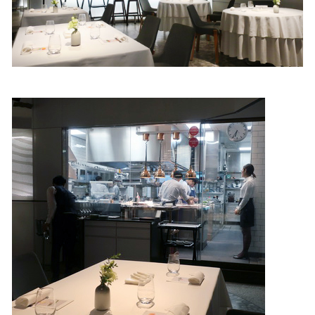
照相簿
影音區
創意出版服務
歷史區
關於Yilan
個人著作
活動實況記錄
媒體報導一覽
合作與代言
訂閱電子報