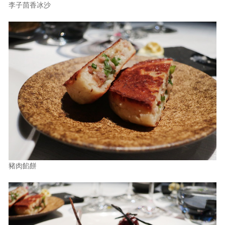
李子茴香冰沙
豬肉餡餅