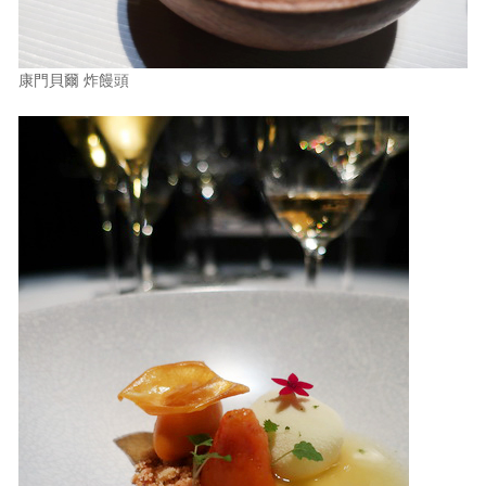
康門貝爾 炸饅頭