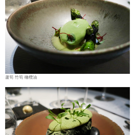
蘆筍 竹筍 橄欖油