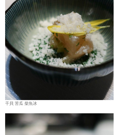
干貝 苦瓜 柴魚冰