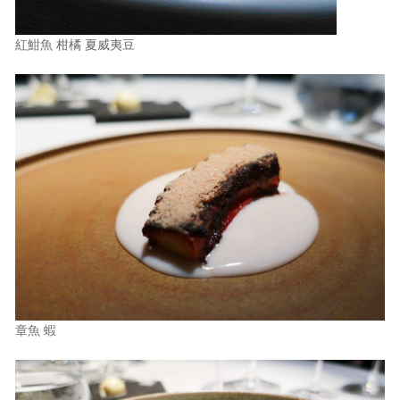
紅魽魚 柑橘 夏威夷豆
章魚 蝦