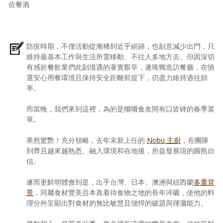
佐餐酒
防疫時期，不僅活動從漸稀到近乎絕跡，也刻意減少出門，只
維持最基本工作與生活所需移動、不往人多地方去。但因深切
有感於餐飲業們此刻境遇的著實艱辛，遂唯獨造訪餐廳，在慎
選安心用餐環境且保持安全距離前提下，仍盡力維持過往頻
率。
而當晚，我們來到這裡，為的是嚐嚐食友間有口皆碑的春季菜
單。
果然驚艷！充分領略，去年末新上任的
Nobu 主廚
，在團隊
到齊且越來越熟悉、融入環境和在地後，所益發展現的圓熟自
信。
遂而更鮮明體會到是，出乎台灣、日本、澳洲與紐西蘭
多重背
景
，同屬食材豐美且本真看待食物之地的長年淬礪，使他的料
理分外呈顯出對食材的無比敏慧且強悍的破題與揮灑能力。