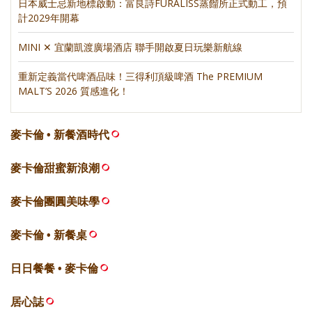
日本威士忌新地標啟動：富良詩FURALISS蒸餾所正式動工，預
計2029年開幕
MINI ✕ 宜蘭凱渡廣場酒店 聯手開啟夏日玩樂新航線
重新定義當代啤酒品味！三得利頂級啤酒 The PREMIUM
MALT’S 2026 質感進化！
麥卡倫 • 新餐酒時代
麥卡倫甜蜜新浪潮
麥卡倫團圓美味學
麥卡倫 • 新餐桌
日日餐餐 • 麥卡倫
居心誌