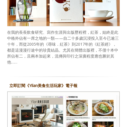
在我的長長飲食研究、寫作生涯與出版歷程裡，紅茶，始終是此
中格外佔有一席之地的一類——自二十多歲沉浸投入至今已逾三
十年，而從2005年的《尋味．紅茶》到2017年的《紅茶經》，
都是這漫漫行途中的珍貴結晶。尤其在簡體出版裡，不僅十本中
所佔有二，且兩本加起來，流傳與印行之深廣程度應也勝於其
他……
立即訂閱《Yilan美食生活玩家》電子報