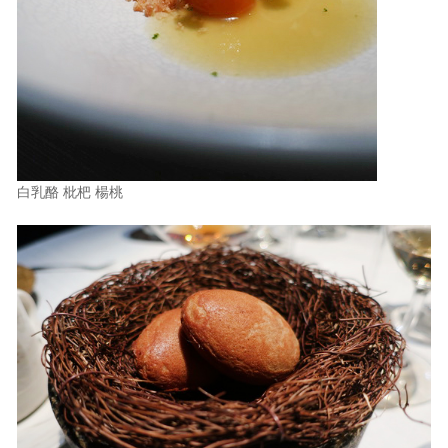
白乳酪 枇杷 楊桃