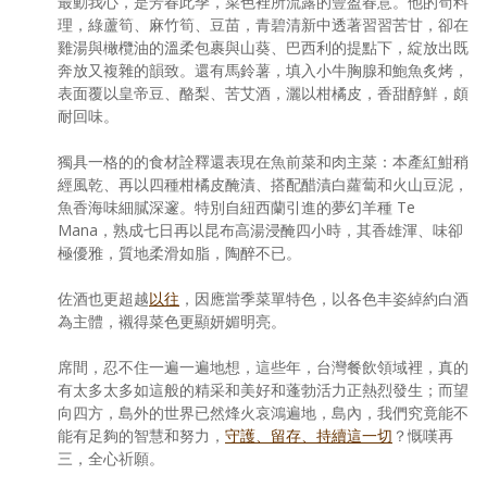
最動我心，是芳春此季，菜色裡所流露的豐盈春意。他的筍料
理，綠蘆筍、麻竹筍、豆苗，青碧清新中透著習習苦甘，卻在
雞湯與橄欖油的溫柔包裹與山葵、巴西利的提點下，綻放出既
奔放又複雜的韻致。還有馬鈴薯，填入小牛胸腺和鮑魚炙烤，
表面覆以皇帝豆、酪梨、苦艾酒，灑以柑橘皮，香甜醇鮮，頗
耐回味。
獨具一格的的食材詮釋還表現在魚前菜和肉主菜：本產紅魽稍
經風乾、再以四種柑橘皮醃漬、搭配醋漬白蘿蔔和火山豆泥，
魚香海味細膩深邃。特別自紐西蘭引進的夢幻羊種 Te
Mana，熟成七日再以昆布高湯浸醃四小時，其香雄渾、味卻
極優雅，質地柔滑如脂，陶醉不已。
佐酒也更超越
以往
，因應當季菜單特色，以各色丰姿綽約白酒
為主體，襯得菜色更顯妍媚明亮。
席間，忍不住一遍一遍地想，這些年，台灣餐飲領域裡，真的
有太多太多如這般的精采和美好和蓬勃活力正熱烈發生；而望
向四方，島外的世界已然烽火哀鴻遍地，島內，我們究竟能不
能有足夠的智慧和努力，
守護、留存、持續這一切
？慨嘆再
三，全心祈願。