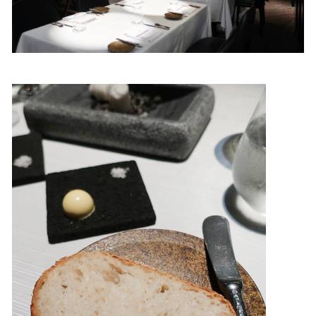
照相簿
影音區
創意出版服務
歷史區
關於Yilan
個人著作
活動實況記錄
媒體報導一覽
合作與代言
訂閱電子報