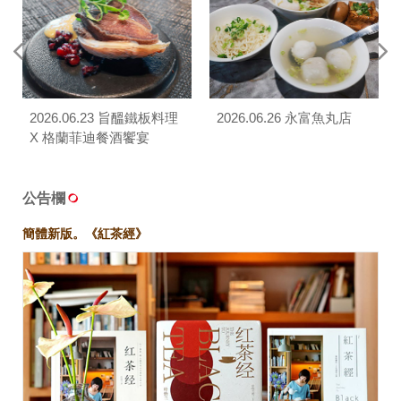
2026.06.23 旨醞鐵板料理
2026.06.26 永富魚丸店
X 格蘭菲迪餐酒饗宴
公告欄
簡體新版。《紅茶經》