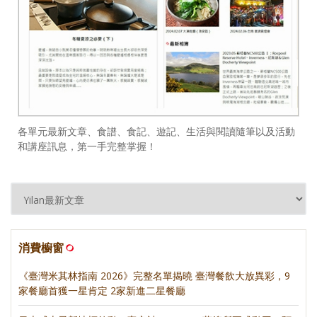
各單元最新文章、食譜、食記、遊記、生活與閱讀隨筆以及活動
和講座訊息，第一手完整掌握！
消費櫥窗
《臺灣米其林指南 2026》完整名單揭曉 臺灣餐飲大放異彩，9
家餐廳首獲一星肯定 2家新進二星餐廳