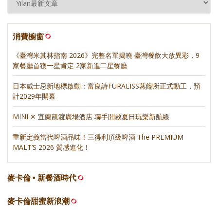
消費櫥窗
《臺灣米其林指南 2026》完整名單揭曉 臺灣餐飲大放異彩，9
家餐廳首獲一星肯定 2家新進二星餐廳
日本威士忌新地標啟動：富良詩FURALISS蒸餾所正式動工，預
計2029年開幕
MINI ✕ 宜蘭凱渡廣場酒店 聯手開啟夏日玩樂新航線
重新定義當代啤酒品味！三得利頂級啤酒 The PREMIUM
MALT’S 2026 質感進化！
麥卡倫 • 新餐酒時代
麥卡倫甜蜜新浪潮