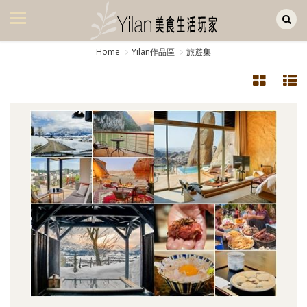
Yilan作品區
美食集
Home
Yilan作品區
旅遊集
美飲集
廚房集
旅遊集
旅遊美食集
生活風
書房集
日記簿
餐桌週記
享樂隨手拍