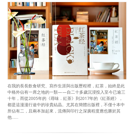
在我的長長飲食研究、寫作生涯與出版歷程裡，紅茶，始終是此
中格外佔有一席之地的一類——自二十多歲沉浸投入至今已逾三
十年，而從2005年的《尋味．紅茶》到2017年的《紅茶經》，
都是這漫漫行途中的珍貴結晶。尤其在簡體出版裡，不僅十本中
所佔有二，且兩本加起來，流傳與印行之深廣程度應也勝於其
他……