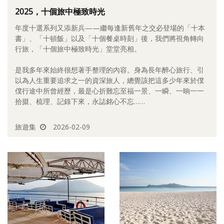
2025，十個旅中極致時光
照相簿
年度十選系列又添新兵——繼每逢新舊年之交必登場的「十本
影音區
書」、「十頓飯」以及「十個餐桌時刻」後，我們將視角轉向
行旅，「十個旅中極致時光」堂堂亮相。
創意出版服務
是我多年來始終很想著手整理的內容。身為長年醉心旅行、引
歷史區
以為人生重要追求之一的資深旅人，總覺該把這多少年來於僕
僕行途中所曾經歷，最是心折難忘至福一景、一瞬、一晌一一
關於Yilan
拾掇、梳理、記錄下來，永誌銘心不忘……
個人著作
旅遊集
2026-02-09
活動實況記錄
媒體報導一覽
合作與代言
訂閱電子報