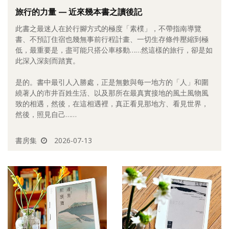
旅行的力量 — 近來幾本書之讀後記
照相簿
此書之最迷人在於行腳方式的極度「素樸」，不帶指南導覽
影音區
書、不預訂住宿也幾無事前行程計畫、一切生存條件壓縮到極
低，最重要是，盡可能只搭公車移動……然這樣的旅行，卻是如
創意出版服務
此深入深刻而踏實。
歷史區
是的。書中最引人入勝處，正是無數與每一地方的「人」和圍
繞著人的市井百姓生活、以及那所在最真實接地的風土風物風
關於Yilan
致的相遇，然後，在這相遇裡，真正看見那地方、看見世界，
然後，照見自己……
個人著作
活動實況記錄
書房集
2026-07-13
媒體報導一覽
合作與代言
訂閱電子報