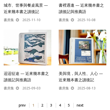
城市、世事與餐桌風景 —
書裡遇逢 — 近來幾本書之
近來幾本書之讀後記
讀後記與推薦語
書房集
2025-11-10
書房集
2025-10-08
迢迢征途 — 近來幾本書之
美與境，與人性、人心 —
讀後記與推薦語
近來幾本書之讀後記
書房集
2025-09-03
書房集
2025-08-13
prev
1
2
3
4
5
next