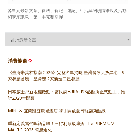
各單元最新文章、食譜、食記、遊記、生活與閱讀隨筆以及活動
和講座訊息，第一手完整掌握！
消費櫥窗
《臺灣米其林指南 2026》完整名單揭曉 臺灣餐飲大放異彩，9
家餐廳首獲一星肯定 2家新進二星餐廳
日本威士忌新地標啟動：富良詩FURALISS蒸餾所正式動工，預
計2029年開幕
MINI ✕ 宜蘭凱渡廣場酒店 聯手開啟夏日玩樂新航線
重新定義當代啤酒品味！三得利頂級啤酒 The PREMIUM
MALT’S 2026 質感進化！