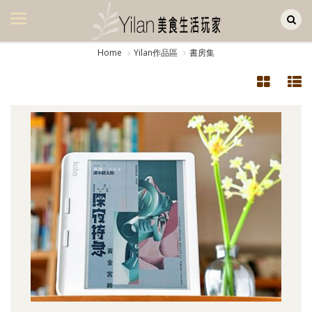
Yilan作品區
美食集
Home
Yilan作品區
書房集
美飲集
廚房集
旅遊集
旅遊美食集
生活風
書房集
日記簿
餐桌週記
享樂隨手拍