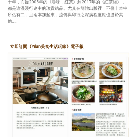
十年，而從2005年的《尋味．紅茶》到2017年的《紅茶經》，
都是這漫漫行途中的珍貴結晶。尤其在簡體出版裡，不僅十本中
所佔有二，且兩本加起來，流傳與印行之深廣程度應也勝於其
他……
立即訂閱《Yilan美食生活玩家》電子報