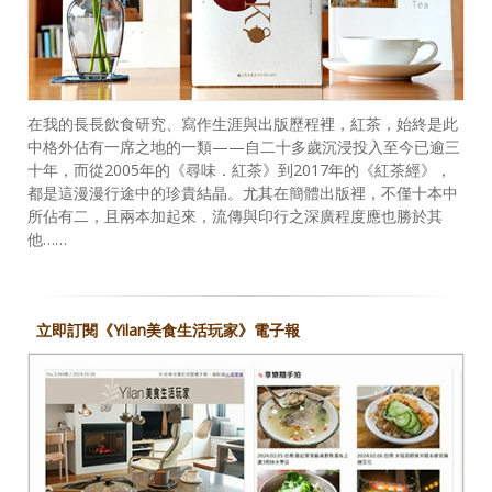
在我的長長飲食研究、寫作生涯與出版歷程裡，紅茶，始終是此
中格外佔有一席之地的一類——自二十多歲沉浸投入至今已逾三
十年，而從2005年的《尋味．紅茶》到2017年的《紅茶經》，
都是這漫漫行途中的珍貴結晶。尤其在簡體出版裡，不僅十本中
所佔有二，且兩本加起來，流傳與印行之深廣程度應也勝於其
他……
立即訂閱《Yilan美食生活玩家》電子報