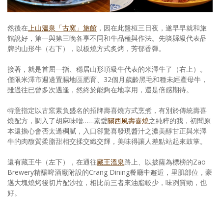
然後在
上山溫泉「古窯」旅館
，因在此盤桓三日夜，遂早早就和旅
館說好，第一與第三晚各享不同和牛品種與作法。先啖縣級代表品
牌的山形牛（右下），以板燒方式炙烤，芳郁香彈。
接著，就是首屈一指、穩居山形頂級牛代表的米澤牛了（右上）。
僅限米澤市週邊置賜地區肥育、32個月歲齡黑毛和種未經產母牛，
雖過往已曾多次遇逢，然終於能夠在地享用，還是倍感期待。
特意指定以古窯素負盛名的招牌壽喜燒方式烹煮，有別於傳統壽喜
燒配方，調入了胡麻味噌……素愛
關西風壽喜燒
之純粹的我，初聞原
本還擔心會否太過稠膩，入口卻驚喜發現醬汁之濃美醇甘正與米澤
牛的肉馥質柔脂甜相交揉交織交輝，美味得讓人差點站起來鼓掌。
還有藏王牛（左下），在通往
藏王溫泉
路上、以披薩為標榜的Zao
Brewery精釀啤酒廠附設的Crang Dining餐廳中邂逅，里肌部位，豪
邁大塊燒烤後切片配沙拉，相比前三者來油脂較少，味冽質勁，也
好。