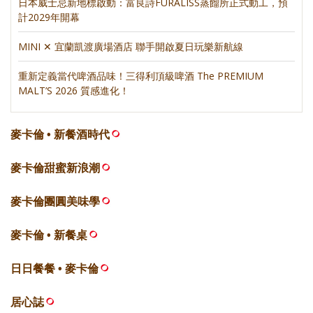
日本威士忌新地標啟動：富良詩FURALISS蒸餾所正式動工，預
計2029年開幕
MINI ✕ 宜蘭凱渡廣場酒店 聯手開啟夏日玩樂新航線
重新定義當代啤酒品味！三得利頂級啤酒 The PREMIUM
MALT’S 2026 質感進化！
麥卡倫 • 新餐酒時代
麥卡倫甜蜜新浪潮
麥卡倫團圓美味學
麥卡倫 • 新餐桌
日日餐餐 • 麥卡倫
居心誌