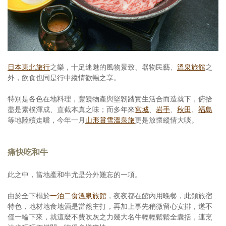
照相簿
影音區
創意出版服務
日本東北旅行
之樂，十足迷魅的風物景致、器物民藝、
溫泉旅館
之
歷史區
外，飲食也同是行中縱情歡暢之享。
關於Yilan
特別是各色在地料理，豐饒物產與堅韌踏實生活合而造就下，俯拾
盡是素樸渾成、直截本真之味；而多年來
宮城
、
岩手
、
秋田
、
福島
個人著作
等地陸續走嚐，今年一月
山形賞雪溫泉旅
更是放懷縱情大啖。
活動實況記錄
痛快吃和牛
媒體報導一覽
此之中，當地產和牛尤是分外難忘的一項。
合作與代言
由於全下榻於
一泊二食溫泉旅館
，夜夜都在館內用晚餐，此類旅宿
訂閱電子報
特色，地材地食地酒是當然主打，再加上事先稍微留心安排，遂不
僅一輪下來，就這麼不費吹灰之力幾大名牛輕輕鬆鬆全囊括，連烹