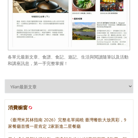
各單元最新文章、食譜、食記、遊記、生活與閱讀隨筆以及活動
和講座訊息，第一手完整掌握！
消費櫥窗
《臺灣米其林指南 2026》完整名單揭曉 臺灣餐飲大放異彩，9
家餐廳首獲一星肯定 2家新進二星餐廳