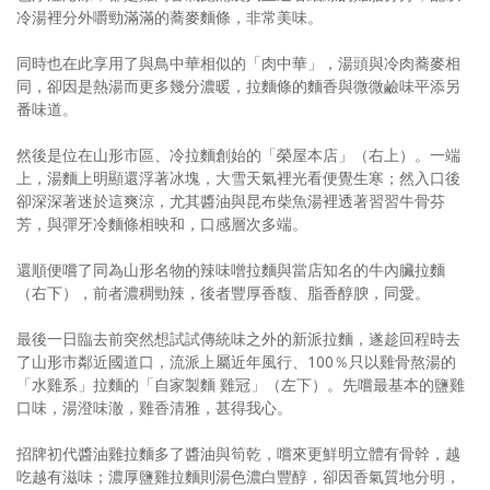
冷湯裡分外嚼勁滿滿的蕎麥麵條，非常美味。
同時也在此享用了與鳥中華相似的「肉中華」，湯頭與冷肉蕎麥相
同，卻因是熱湯而更多幾分濃暖，拉麵條的麵香與微微鹼味平添另
番味道。
然後是位在山形市區、冷拉麵創始的「榮屋本店」（右上）。一端
上，湯麵上明顯還浮著冰塊，大雪天氣裡光看便覺生寒；然入口後
卻深深著迷於這爽涼，尤其醬油與昆布柴魚湯裡透著習習牛骨芬
芳，與彈牙冷麵條相映和，口感層次多端。
還順便嚐了同為山形名物的辣味噌拉麵與當店知名的牛內臟拉麵
（右下），前者濃稠勁辣，後者豐厚香馥、脂香醇腴，同愛。
最後一日臨去前突然想試試傳統味之外的新派拉麵，遂趁回程時去
了山形市鄰近國道口，流派上屬近年風行、100％只以雞骨熬湯的
「水雞系」拉麵的「自家製麵 雞冠」（左下）。先嚐最基本的鹽雞
口味，湯澄味澈，雞香清雅，甚得我心。
招牌初代醬油雞拉麵多了醬油與筍乾，嚐來更鮮明立體有骨幹，越
吃越有滋味；濃厚鹽雞拉麵則湯色濃白豐醇，卻因香氣質地分明，