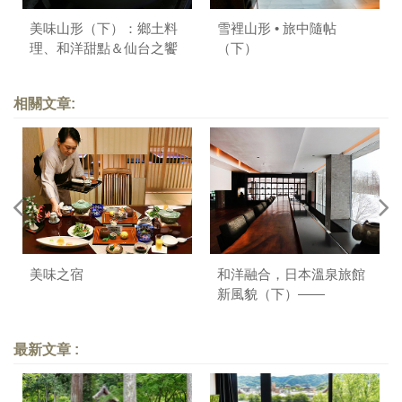
美味山形（下）：鄉土料
雪裡山形 • 旅中隨帖
理、和洋甜點＆仙台之饗
（下）
相關文章:
美味之宿
和洋融合，日本溫泉旅館
新風貌（下）——
HOTELLI aalto、坐忘林、
かつら木の郷
最新文章 :