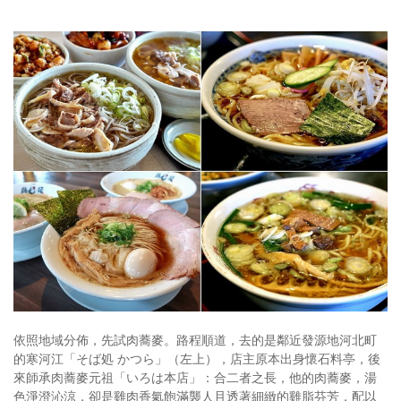
依照地域分佈，先試肉蕎麥。路程順道，去的是鄰近發源地河北町
的寒河江「そば処 かつら」（左上），店主原本出身懷石料亭，後
來師承肉蕎麥元祖「いろは本店」：合二者之長，他的肉蕎麥，湯
色淨澄沁涼，卻是雞肉香氣飽滿襲人且透著細緻的雞脂芬芳，配以