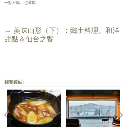
一點不膩，也喜歡。
→ 美味山形（下）：鄉土料理、和洋
甜點＆仙台之饗
相關連結: