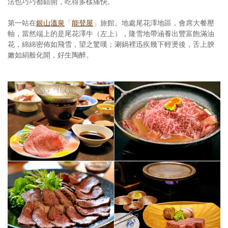
法也巧巧都錯開，吃得多樣痛快。
第一站在
銀山溫泉
「
能登屋
」旅館。地處尾花澤地區，會席大餐壓
軸，當然端上的是尾花澤牛（左上），隆雪地帶涵養出豐富飽滿油
花，綿綿密佈如飛雪，望之驚嘆；涮鍋裡迅疾幾下輕燙後，舌上腴
嫩如絹般化開，好生陶醉。