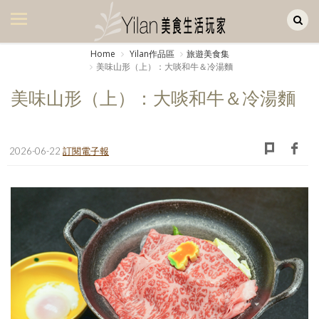
Yilan作品區
美食集
Home
Yilan作品區
旅遊美食集
美味山形（上）：大啖和牛＆冷湯麵
美飲集
美味山形（上）：大啖和牛＆冷湯麵
廚房集
旅遊集
2026-06-22
訂閱電子報
旅遊美食集
生活風
書房集
日記簿
餐桌週記
享樂隨手拍