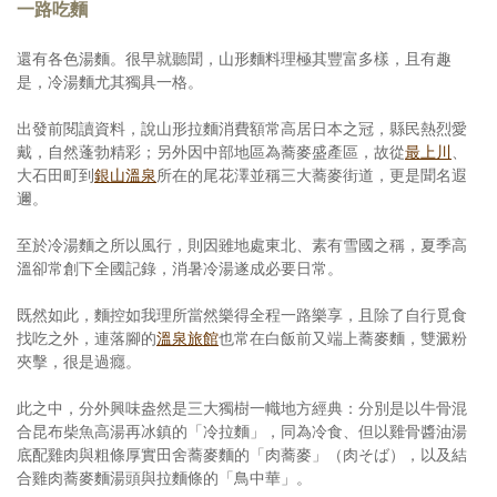
一路吃麵
還有各色湯麵。很早就聽聞，山形麵料理極其豐富多樣，且有趣
是，冷湯麵尤其獨具一格。
出發前閱讀資料，說山形拉麵消費額常高居日本之冠，縣民熱烈愛
戴，自然蓬勃精彩；另外因中部地區為蕎麥盛產區，故從
最上川
、
大石田町到
銀山溫泉
所在的尾花澤並稱三大蕎麥街道，更是聞名遐
邇。
至於冷湯麵之所以風行，則因雖地處東北、素有雪國之稱，夏季高
溫卻常創下全國記錄，消暑冷湯遂成必要日常。
既然如此，麵控如我理所當然樂得全程一路樂享，且除了自行覓食
找吃之外，連落腳的
溫泉旅館
也常在白飯前又端上蕎麥麵，雙澱粉
夾擊，很是過癮。
此之中，分外興味盎然是三大獨樹一幟地方經典：分別是以牛骨混
合昆布柴魚高湯再冰鎮的「冷拉麵」，同為冷食、但以雞骨醬油湯
底配雞肉與粗條厚實田舍蕎麥麵的「肉蕎麥」（肉そば），以及結
合雞肉蕎麥麵湯頭與拉麵條的「鳥中華」。