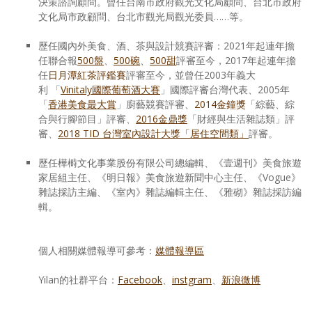
決策諮詢顧問。曾任台南市政府觀光文化局顧問、台北市政府
文化局市政顧問、台北市觀光局觀光委員……等。
歷任國內外美食、酒、茶與設計競賽評審：2021年起連年擔
任聯合報
500盤
、
500碗
、
500甜
評審至今，2017年起連年擔
任
日月潭紅茶評鑑賽
評審至今，並曾任2003年義大
利 「
Vinitaly國際葡萄酒大賽
」國際評審台灣代表、2005年
「
香港美食最大賞
」廚藝競賽評審、
2014金鐘獎
「綜藝、綜
合與行腳節目」評審、
2016金鼎獎
「財經與生活雜誌類」評
審、
2018 TID 台灣室內設計大獎「居住空間類」
評審。
歷任樺榯文化事業股份有限公司總編輯、《壹週刊》美食旅遊
家居組主任、《明日報》美食旅遊新聞中心主任、《Vogue》
雜誌採訪主編、《室內》雜誌編輯主任、《雅砌》雜誌採訪編
輯。
個人相關媒體報導可參考：
媒體報導區
Yilan的社群平台：
Facebook
、
instgram
、
新浪微博