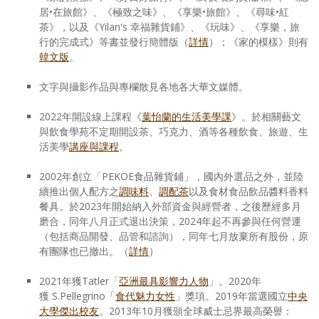
居•在旅館》、《極致之味》、《享樂•旅館》、《尋味•紅
茶》，以及《Yilan's 幸福雜貨鋪》、《玩味》、《享樂，旅
行的完成式》等書並發行簡體版（
詳情
）；《家的模樣》則有
韓文版
。
文字與攝影作品與專欄散見各地各大華文媒體。
2022年開設線上課程《
葉怡蘭的生活美學課
》。於相關藝文
與飲食學苑不定期開設茶、巧克力、酒等各種飲食、旅遊、生
活美學
講座與課程
。
2002年創立「PEKOE食品雜貨鋪」，國內外選品之外，並陸
續推出個人配方之
調味料
、
調配茶
以及食材食品飲品醬料香料
餐具。於2023年開始納入外部資金與經營者，之後歷經多月
磨合，同年八月正式退出決策，2024年起不再參與任何營運
（包括商品開發、品管和諮詢），同年七月放棄所有股份，原
有團隊也已撤出。（
詳情
）
2021年獲Tatler「
亞洲最具影響力人物
」。2020年
獲 S.Pellegrino「
食代魅力女性
」獎項。2019年當選國立
中央
大學傑出校友
。2013年10月獲頒全球威士忌界最高榮譽：