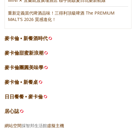
MINI ✕ 宜蘭凱渡廣場酒店 聯手開啟夏日玩樂新航線
重新定義當代啤酒品味！三得利頂級啤酒 The PREMIUM
MALT’S 2026 質感進化！
麥卡倫 • 新餐酒時代
麥卡倫甜蜜新浪潮
麥卡倫團圓美味學
麥卡倫 • 新餐桌
日日餐餐 • 麥卡倫
居心誌
網站空間
採智邦生活館
虛擬主機