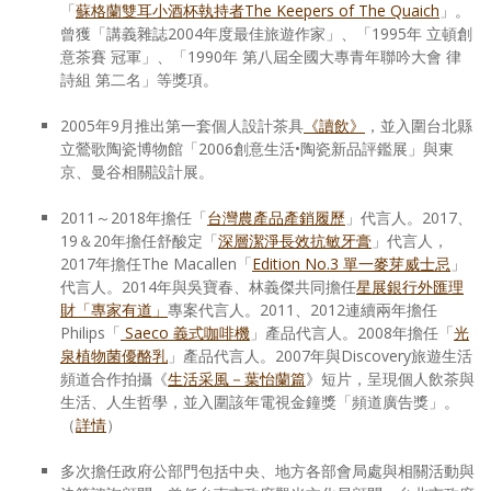
「
蘇格蘭雙耳小酒杯執持者The Keepers of The Quaich
」。
曾獲「講義雜誌2004年度最佳旅遊作家」、「1995年 立頓創
意茶賽 冠軍」、「1990年 第八屆全國大專青年聯吟大會 律
詩組 第二名」等獎項。
2005年9月推出第一套個人設計茶具
《讀飲》
，並入圍台北縣
立鶯歌陶瓷博物館「2006創意生活•陶瓷新品評鑑展」與東
京、曼谷相關設計展。
2011～2018年擔任「
台灣農產品產銷履歷
」代言人。2017、
19＆20年擔任舒酸定「
深層潔淨長效抗敏牙膏
」代言人，
2017年擔任The Macallen「
Edition No.3 單一麥芽威士忌
」
代言人。2014年與吳寶春、林義傑共同擔任
星展銀行外匯理
財「專家有道」
專案代言人。2011、2012連續兩年擔任
Philips「
Saeco 義式咖啡機
」產品代言人。2008年擔任「
光
泉植物菌優酪乳
」產品代言人。2007年與Discovery旅遊生活
頻道合作拍攝《
生活采風－葉怡蘭篇
》短片，呈現個人飲茶與
生活、人生哲學，並入圍該年電視金鐘獎「頻道廣告獎」。
（
詳情
）
多次擔任政府公部門包括中央、地方各部會局處與相關活動與