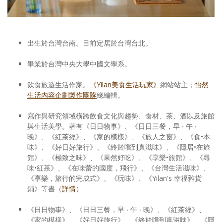
照相簿
影音區
出生於台灣台南。目前定居於台灣台北。
創意出版服務
畢業於台灣中央大學中國文學系。
歷史區
飲食旅遊生活作家。
《Yilan美食生活玩家》
網站站主；
怡然
關於Yilan
生活內容企劃製作團隊
總編輯。
個人著作
寫作與研究領域橫跨飲食文化與趨勢、食材、茶、酒以及旅館
與生活美學。著有《日日物事》、《日日三餐，早 ‧ 午 ‧
活動實況記錄
晚》、《紅茶經》、《家的模樣》、《旅人之窗》、《食•本
味》、《好日好旅行》、《終於嚐到真滋味》、《隱居•在旅
媒體報導一覽
館》、《極致之味》、《果然好吃》、《享樂•旅館》、《尋
味•紅茶》、《在味蕾的國度，飛行》、《台灣生活滋味》、
合作與代言
《享樂，旅行的完成式》、《玩味》、《Yilan's 幸福雜貨
鋪》等書（
詳情
）
訂閱電子報
《日日物事》、《日日三餐，早 ‧ 午 ‧ 晚》、《紅茶經》、
《家的模樣》、《好日好旅行》、《終於嚐到真滋味》、《隱