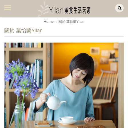
Yilan作品區
美食集
Home
關於 葉怡蘭Yilan
美飲集
關於 葉怡蘭Yilan
廚房集
旅遊集
旅遊美食集
生活風
書房集
日記簿
餐桌週記
享樂隨手拍