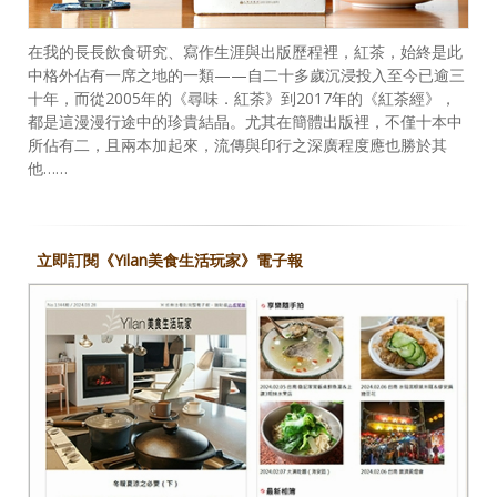
在我的長長飲食研究、寫作生涯與出版歷程裡，紅茶，始終是此
中格外佔有一席之地的一類——自二十多歲沉浸投入至今已逾三
十年，而從2005年的《尋味．紅茶》到2017年的《紅茶經》，
都是這漫漫行途中的珍貴結晶。尤其在簡體出版裡，不僅十本中
所佔有二，且兩本加起來，流傳與印行之深廣程度應也勝於其
他……
立即訂閱《Yilan美食生活玩家》電子報