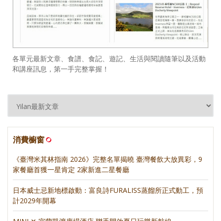
各單元最新文章、食譜、食記、遊記、生活與閱讀隨筆以及活動
和講座訊息，第一手完整掌握！
消費櫥窗
《臺灣米其林指南 2026》完整名單揭曉 臺灣餐飲大放異彩，9
家餐廳首獲一星肯定 2家新進二星餐廳
日本威士忌新地標啟動：富良詩FURALISS蒸餾所正式動工，預
計2029年開幕