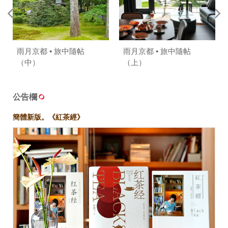
雨月京都 • 旅中隨帖
雨月京都 • 旅中隨帖
（中）
（上）
公告欄
簡體新版。《紅茶經》