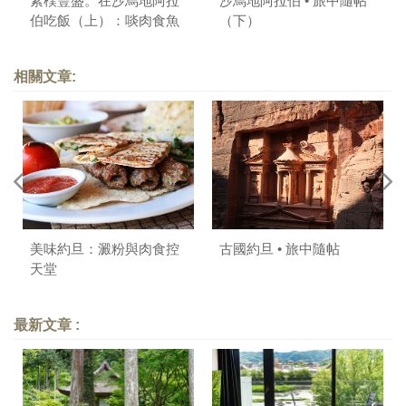
素樸豐盛。在沙烏地阿拉
沙烏地阿拉伯 • 旅中隨帖
伯吃飯（上）：啖肉食魚
（下）
相關文章:
美味約旦：澱粉與肉食控
古國約旦 • 旅中隨帖
天堂
最新文章 :