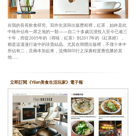
在我的長長飲食研究、寫作生涯與出版歷程裡，紅茶，始終是此
中格外佔有一席之地的一類——自二十多歲沉浸投入至今已逾三
十年，而從2005年的《尋味．紅茶》到2017年的《紅茶經》，
都是這漫漫行途中的珍貴結晶。尤其在簡體出版裡，不僅十本中
所佔有二，且兩本加起來，流傳與印行之深廣程度應也勝於其
他……
立即訂閱《Yilan美食生活玩家》電子報