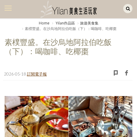
Yilan作品區
美食集
Home
Yilan作品區
旅遊美食集
素樸豐盛。在沙烏地阿拉伯吃飯（下）：喝咖啡、吃椰棗
美飲集
素樸豐盛。在沙烏地阿拉伯吃飯
廚房集
（下）：喝咖啡、吃椰棗
旅遊集
旅遊美食集
2026-05-18
訂閱電子報
生活風
書房集
日記簿
餐桌週記
享樂隨手拍