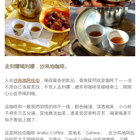
照相簿
影音區
創意出版服務
歷史區
關於Yilan
走到哪喝到哪．沙烏地咖啡。
個人著作
人在
沙烏地阿拉伯
，喝得最多的飲品，毫無疑問就是咖啡了——全
活動實況記錄
不用自己張羅覓找，不管人走到哪，總常有咖啡笑瞇瞇奉上，開開
心心從早喝到晚。
媒體報導一覽
這咖啡和一般我們習慣的很不一樣：顏色極淺、清透褐黃，小小杯
合作與代言
子裡常只五分滿，質地爽淡如茶，透著習習香料芬芳，喝著喝著不
知不覺就上癮了。
訂閱電子報
這是阿拉伯咖啡 Arabic Coffee、當地名「Gahwa」，在沙烏地阿拉
伯則官方又明確頒布、定義出「Saudi Coffee 沙烏地咖啡」之稱。