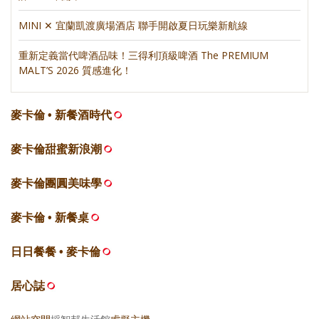
MINI ✕ 宜蘭凱渡廣場酒店 聯手開啟夏日玩樂新航線
重新定義當代啤酒品味！三得利頂級啤酒 The PREMIUM
MALT’S 2026 質感進化！
麥卡倫 • 新餐酒時代
麥卡倫甜蜜新浪潮
麥卡倫團圓美味學
麥卡倫 • 新餐桌
日日餐餐 • 麥卡倫
居心誌