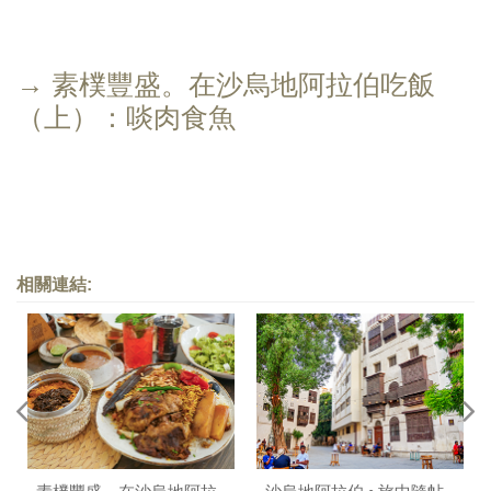
→ 素樸豐盛。在沙烏地阿拉伯吃飯
（上）：啖肉食魚
相關連結: