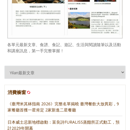
各單元最新文章、食譜、食記、遊記、生活與閱讀隨筆以及活動
和講座訊息，第一手完整掌握！
消費櫥窗
《臺灣米其林指南 2026》完整名單揭曉 臺灣餐飲大放異彩，9
家餐廳首獲一星肯定 2家新進二星餐廳
日本威士忌新地標啟動：富良詩FURALISS蒸餾所正式動工，預
計2029年開幕