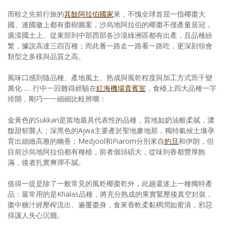
而較之先前行旅的
其餘阿拉伯國家
來，不愧全球首屈一指椰棗大
國、連國徽上都有棗樹圖案，沙烏地阿拉伯的椰棗不僅產量居冠，
廣漠國土上、從東部到中部西部各沙漠綠洲區都有出產，且品種紛
繁，據說高達三四百種；而此番一路走一路看一路吃，更深刻領會
類型之多樣與品質之高。
風味口感則隨品種、產地風土、熟成與風乾程度與加工方式而千變
萬化……行中一回難得經驗在
紅海機場貴賓室
，食檯上四大品種一字
排開，剛巧一一細細比較辨嚐：
金黃色的Sukkari是當地最具代表性的品種，質地如奶油般柔膩，濃
馥甜郁襲人；深黑色的Ajwa主要產於聖地麥地那，獨特氣候土壤孕
育出細緻高雅的幽香；Medjool和Piarom分別來自
約旦
和伊朗，但
目前沙烏地阿拉伯都有種植，前者個頭碩大，從味到香都豐厚飽
滿，後者扎實爽彈不膩。
值得一提是除了一般常見的風乾椰棗乾外，此趟還迷上一種獨特產
品：最常用的是Khalas品種，將充分熟成的果實緊壓後真空封裝，
棗中糖汁經壓榨流出、遍覆棗身，食來香軟柔黏稠潤如蜜漬，邪惡
得讓人失心沉癮。