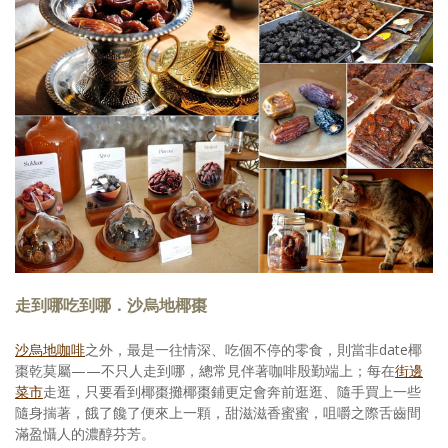
走到哪吃到哪．沙烏地椰棗
沙烏地咖啡
之外，最是一往情深、吃個不停的零食，則當非date椰
棗乾莫屬——不只人走到哪，總常見伴著咖啡殷勤端上；每在
街邊
菜市
走逛，只要看到椰棗攤椰棗鋪更定會奔前逛逛、隨手買上一些
隨身揣著，餓了饞了便來上一顆，甜滋滋香蜜蜜，咀嚼之際舌齒間
滿盈懾人的濃醇芬芳。