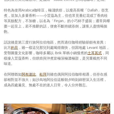
特色為使用Arabica咖啡豆，極淺烘焙，以瘦高長嘴「Dallah」壺烹
煮，並加入多量香料——小荳蔻為主，但也常見番紅花或丁香肉桂
等其餘配方，不加糖，以名為「Finjan」的小巧杯子盛裝；通常與椰
棗一起呈上，若不推辭的話，便會不斷持續添倒，讓客人盡情喝個
飽。
話說雖是第三度行旅阿拉伯地區，然而過往咖啡經驗卻頗有差異：
比方
約旦
，雖一樣這兒那兒到處喝得痛快，但因地處 Levant 地區，
受鄂圖曼文化影響，咖啡多屬以 Ibrik 單柄小鍋慢煮的
土耳其式
，同
樣摻入荳蔻香料，但烘焙與沖煮皆極深極濃極甜，是另重截然不同
味道。
在阿聯酋如
阿布達比
、
杜拜
則雖也偶與阿拉伯咖啡相遇，但存在感
卻相對並不強大；如沙烏地阿拉伯這般朝夕時刻綿密深入生活裡，
成為四處遍見、無處不在的迷人日常，令人分外難忘。