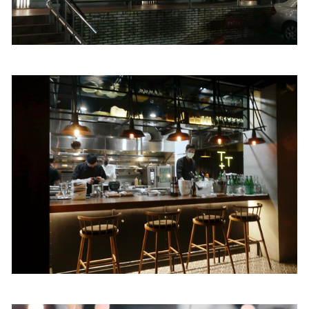
照相簿
影音區
創意出版服務
歷史區
關於Yilan
個人著作
活動實況記錄
媒體報導一覽
合作與代言
訂閱電子報