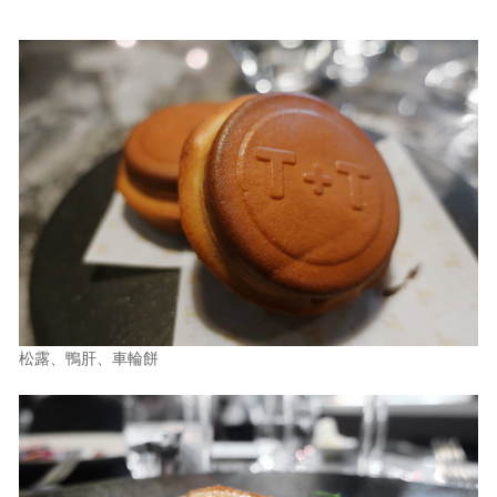
松露、鴨肝、車輪餅