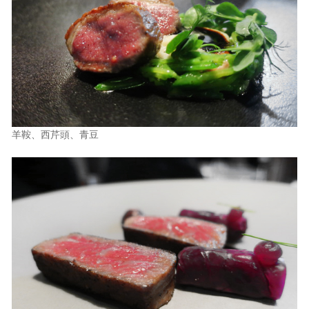
羊鞍、西芹頭、青豆