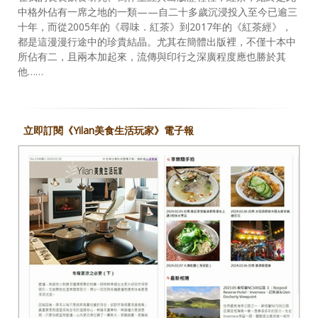
中格外佔有一席之地的一類——自二十多歲沉浸投入至今已逾三
十年，而從2005年的《尋味．紅茶》到2017年的《紅茶經》，
都是這漫漫行途中的珍貴結晶。尤其在簡體出版裡，不僅十本中
所佔有二，且兩本加起來，流傳與印行之深廣程度應也勝於其
他……
立即訂閱《Yilan美食生活玩家》電子報