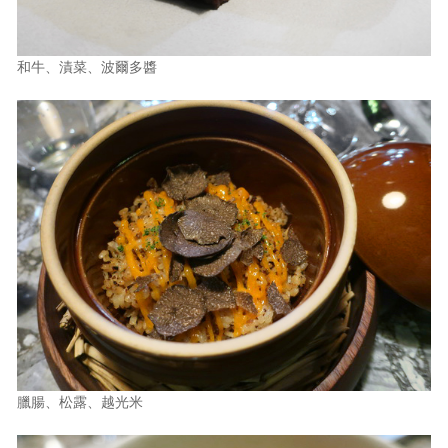
和牛、漬菜、波爾多醬
臘腸、松露、越光米