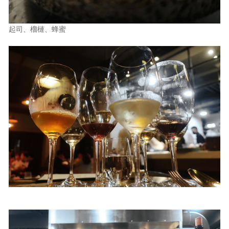
起司、榴槤、蜂蜜