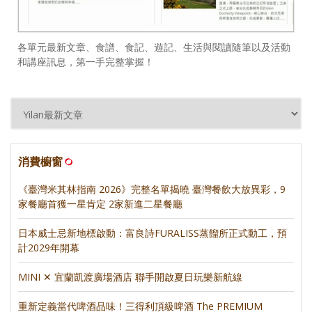
各單元最新文章、食譜、食記、遊記、生活與閱讀隨筆以及活動
和講座訊息，第一手完整掌握！
消費櫥窗
《臺灣米其林指南 2026》完整名單揭曉 臺灣餐飲大放異彩，9
家餐廳首獲一星肯定 2家新進二星餐廳
日本威士忌新地標啟動：富良詩FURALISS蒸餾所正式動工，預
計2029年開幕
MINI ✕ 宜蘭凱渡廣場酒店 聯手開啟夏日玩樂新航線
重新定義當代啤酒品味！三得利頂級啤酒 The PREMIUM