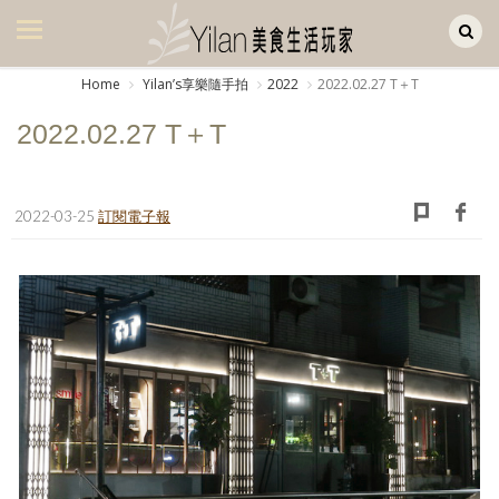
Yilan作品區
美食集
Home
Yilanʼs享樂隨手拍
2022
2022.02.27 T＋T
美飲集
2022.02.27 T＋T
廚房集
旅遊集
2022-03-25
訂閱電子報
旅遊美食集
生活風
書房集
日記簿
餐桌週記
享樂隨手拍