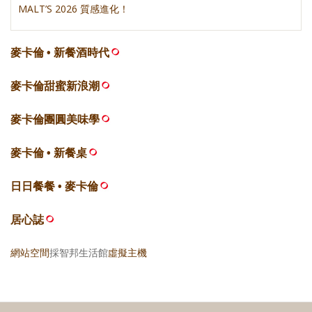
MALT’S 2026 質感進化！
麥卡倫 • 新餐酒時代
麥卡倫甜蜜新浪潮
麥卡倫團圓美味學
麥卡倫 • 新餐桌
日日餐餐 • 麥卡倫
居心誌
網站空間
採智邦生活館
虛擬主機