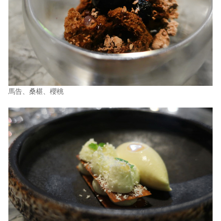
馬告、桑椹、櫻桃