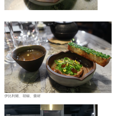
伊比利豬、胡椒、藥材