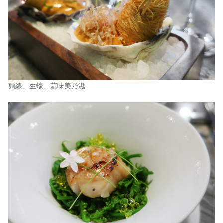
麵線、生蠔、蒜味美乃滋