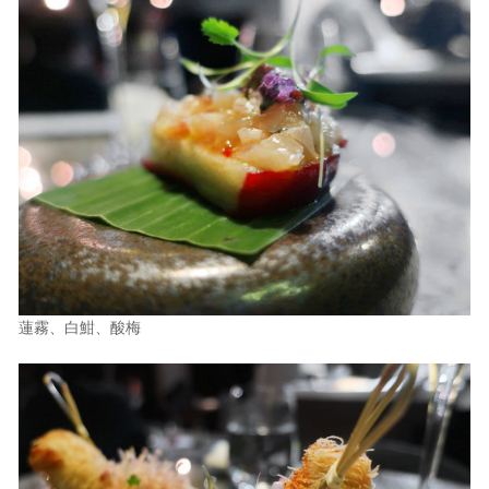
蓮霧、白魽、酸梅