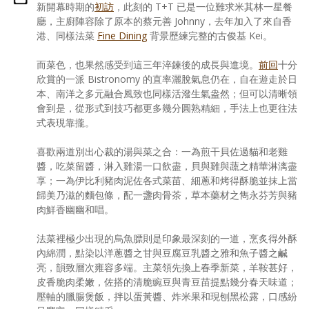
新開幕時期的
初訪
，此刻的 T+T 已是一位難求米其林一星餐
廳，主廚陣容除了原本的蔡元善 Johnny，去年加入了來自香
港、同樣法菜
Fine Dining
背景歷練完整的古俊基 Kei。
而菜色，也果然感受到這三年淬鍊後的成長與進境。
前回
十分
欣賞的一派 Bistronomy 的直率灑脫氣息仍在，自在遊走於日
本、南洋之多元融合風致也同樣活潑生氣盎然；但可以清晰領
會到是，從形式到技巧都更多幾分圓熟精細，手法上也更往法
式表現靠攏。
喜歡兩道別出心裁的湯與菜之合：一為煎干貝佐過貓和老雞
醬，吃菜留醬，淋入雞湯一口飲盡，貝與雞與蔬之精華淋漓盡
享；一為伊比利豬肉泥佐各式菜苗、細蔥和烤得酥脆並抹上當
歸美乃滋的麵包條，配一盞肉骨茶，草本藥材之雋永芬芳與豬
肉鮮香幽幽和唱。
法菜裡極少出現的烏魚膘則是印象最深刻的一道，烹炙得外酥
內綿潤，點染以洋蔥醬之甘與豆腐豆乳醬之雅和魚子醬之鹹
亮，韻致層次雍容多端。主菜領先換上春季新菜，羊鞍甚好，
皮香脆肉柔嫩，佐搭的清脆豌豆與青豆苗提點幾分春天味道；
壓軸的臘腸煲飯，拌以蛋黃醬、炸米果和現刨黑松露，口感紛