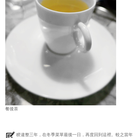
餐後茶
睽違整三年，在冬季菜單最後一日，再度回到這裡。較之當年