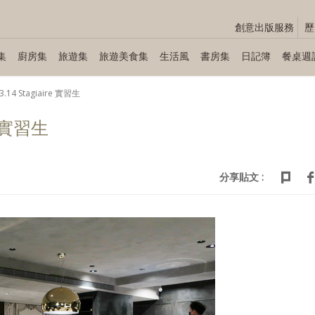
創意出版服務
歷
集
廚房集
旅遊集
旅遊美食集
生活風
書房集
日記簿
餐桌週
3.14 Stagiaire 實習生
re 實習生
分享貼文 :