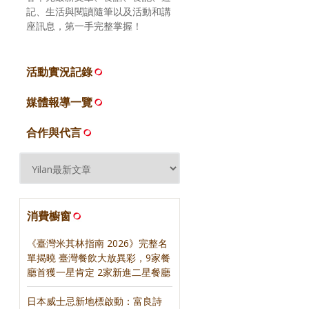
記、生活與閱讀隨筆以及活動和講
座訊息，第一手完整掌握！
活動實況記錄
媒體報導一覽
合作與代言
消費櫥窗
《臺灣米其林指南 2026》完整名
單揭曉 臺灣餐飲大放異彩，9家餐
廳首獲一星肯定 2家新進二星餐廳
日本威士忌新地標啟動：富良詩