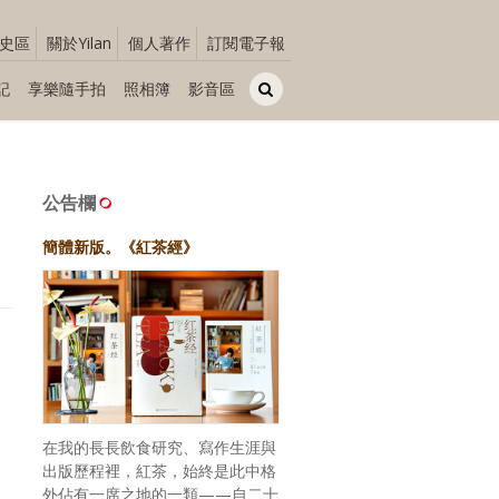
史區
關於Yilan
個人著作
訂閱電子報
記
享樂隨手拍
照相簿
影音區
公告欄
簡體新版。《紅茶經》
在我的長長飲食研究、寫作生涯與
出版歷程裡，紅茶，始終是此中格
外佔有一席之地的一類——自二十