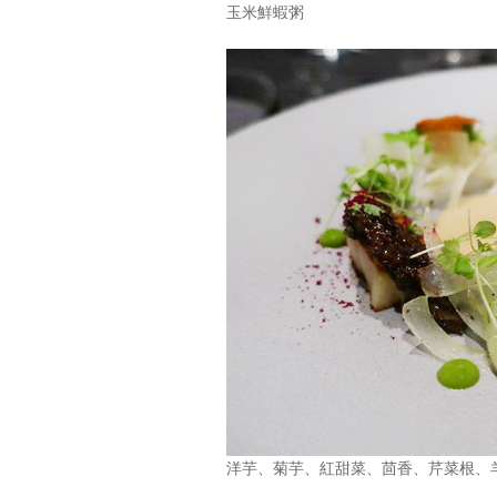
玉米鮮蝦粥
洋芋、菊芋、紅甜菜、茴香、芹菜根、