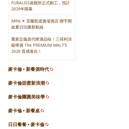
FURALISS蒸餾所正式動工，預計
2029年開幕
MINI ✕ 宜蘭凱渡廣場酒店 聯手開
啟夏日玩樂新航線
重新定義當代啤酒品味！三得利頂
級啤酒 The PREMIUM MALT’S
2026 質感進化！
麥卡倫 • 新餐酒時代
麥卡倫甜蜜新浪潮
麥卡倫團圓美味學
麥卡倫 • 新餐桌
日日餐餐 • 麥卡倫