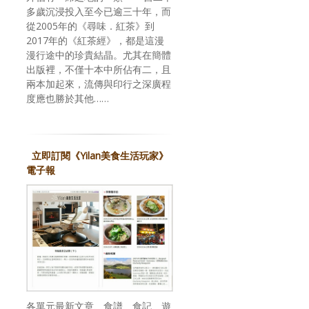
多歲沉浸投入至今已逾三十年，而
從2005年的《尋味．紅茶》到
2017年的《紅茶經》，都是這漫
漫行途中的珍貴結晶。尤其在簡體
出版裡，不僅十本中所佔有二，且
兩本加起來，流傳與印行之深廣程
度應也勝於其他……
立即訂閱《Yilan美食生活玩家》
電子報
各單元最新文章、食譜、食記、遊