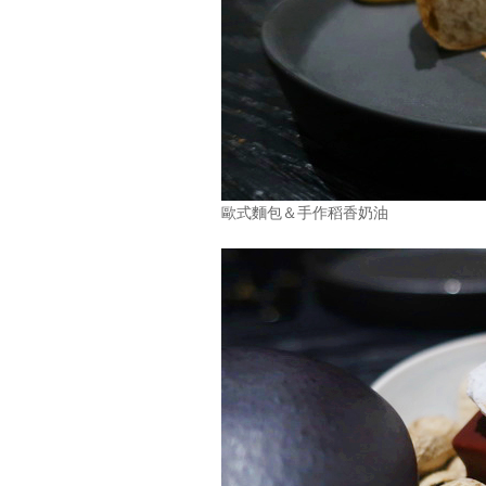
歐式麵包＆手作稻香奶油