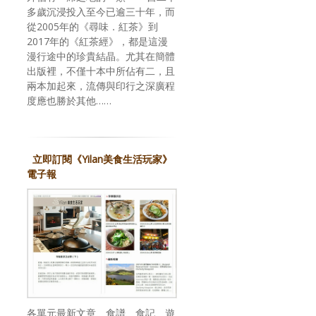
多歲沉浸投入至今已逾三十年，而
從2005年的《尋味．紅茶》到
2017年的《紅茶經》，都是這漫
漫行途中的珍貴結晶。尤其在簡體
出版裡，不僅十本中所佔有二，且
兩本加起來，流傳與印行之深廣程
度應也勝於其他……
立即訂閱《Yilan美食生活玩家》
電子報
各單元最新文章、食譜、食記、遊