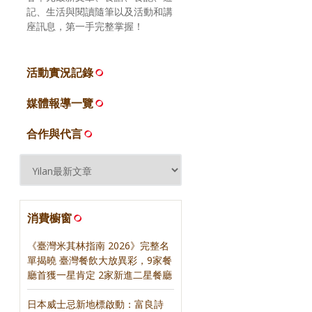
記、生活與閱讀隨筆以及活動和講
座訊息，第一手完整掌握！
活動實況記錄
媒體報導一覽
合作與代言
消費櫥窗
《臺灣米其林指南 2026》完整名
單揭曉 臺灣餐飲大放異彩，9家餐
廳首獲一星肯定 2家新進二星餐廳
日本威士忌新地標啟動：富良詩