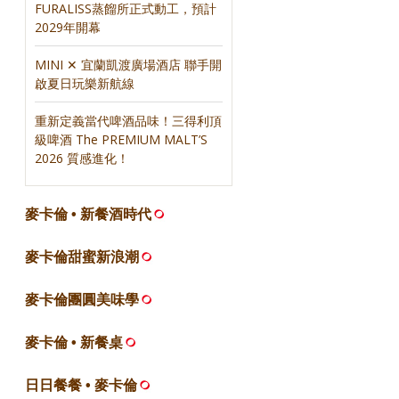
FURALISS蒸餾所正式動工，預計
2029年開幕
MINI ✕ 宜蘭凱渡廣場酒店 聯手開
啟夏日玩樂新航線
重新定義當代啤酒品味！三得利頂
級啤酒 The PREMIUM MALT’S
2026 質感進化！
麥卡倫 • 新餐酒時代
麥卡倫甜蜜新浪潮
麥卡倫團圓美味學
麥卡倫 • 新餐桌
日日餐餐 • 麥卡倫