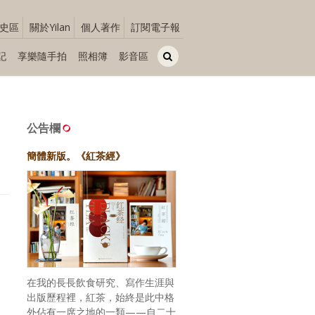
史區
關於Yilan
個人著作
訂閱電子報
記
享樂隨手拍
照相簿
影音區
公告欄
簡體新版。《紅茶經》
在我的長長飲食研究、寫作生涯與
出版歷程裡，紅茶，始終是此中格
外佔有一席之地的一類——自二十