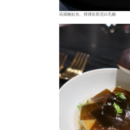
蒔羅醃鮭魚、煙燻依斯尼白乳酪