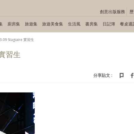
創意出版服務
歷
集
廚房集
旅遊集
旅遊美食集
生活風
書房集
日記簿
餐桌週
3.09 Stagiaire 實習生
re 實習生
分享貼文 :