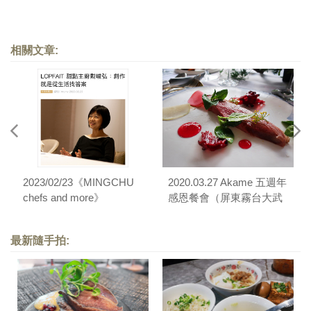
相關文章:
2023/02/23《MINGCHU
2020.03.27 Akame 五週年
chefs and more》
感恩餐會（屏東霧台大武
〈LOPFAIT甜點主廚戴峻
部落）
弘：創作就是從生活找答
最新隨手拍:
案〉