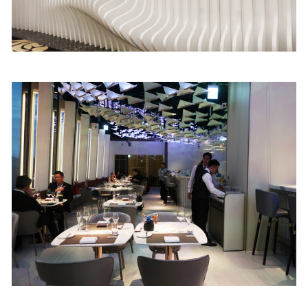
照相簿
影音區
創意出版服務
歷史區
關於Yilan
個人著作
活動實況記錄
媒體報導一覽
合作與代言
訂閱電子報