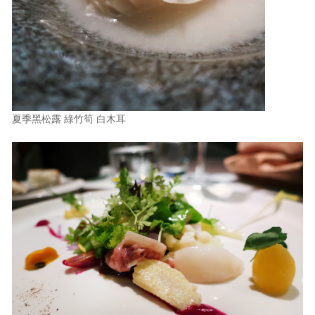
夏季黑松露 綠竹筍 白木耳