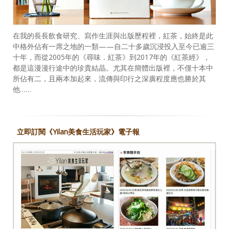
在我的長長飲食研究、寫作生涯與出版歷程裡，紅茶，始終是此
中格外佔有一席之地的一類——自二十多歲沉浸投入至今已逾三
十年，而從2005年的《尋味．紅茶》到2017年的《紅茶經》，
都是這漫漫行途中的珍貴結晶。尤其在簡體出版裡，不僅十本中
所佔有二，且兩本加起來，流傳與印行之深廣程度應也勝於其
他……
立即訂閱《Yilan美食生活玩家》電子報