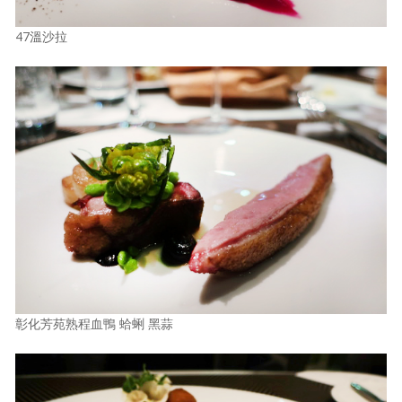
47溫沙拉
彰化芳苑熟程血鴨 蛤蜊 黑蒜