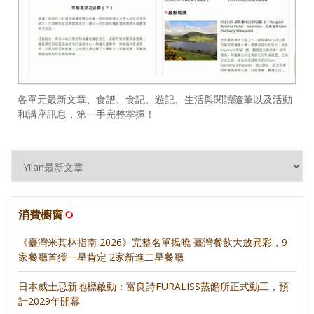
各單元最新文章、食譜、食記、遊記、生活與閱讀隨筆以及活動
和講座訊息，第一手完整掌握！
消費櫥窗
《臺灣米其林指南 2026》完整名單揭曉 臺灣餐飲大放異彩，9
家餐廳首獲一星肯定 2家新進二星餐廳
日本威士忌新地標啟動：富良詩FURALISS蒸餾所正式動工，預
計2029年開幕