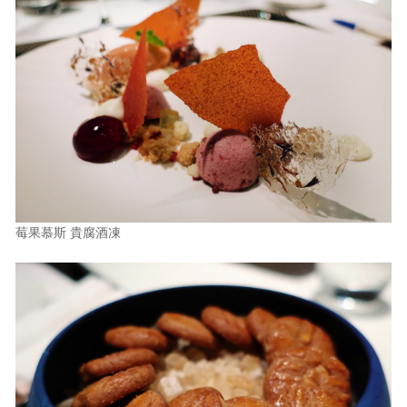
莓果慕斯 貴腐酒凍