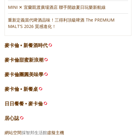
MINI ✕ 宜蘭凱渡廣場酒店 聯手開啟夏日玩樂新航線
重新定義當代啤酒品味！三得利頂級啤酒 The PREMIUM
MALT’S 2026 質感進化！
麥卡倫 • 新餐酒時代
麥卡倫甜蜜新浪潮
麥卡倫團圓美味學
麥卡倫 • 新餐桌
日日餐餐 • 麥卡倫
居心誌
網站空間
採智邦生活館
虛擬主機