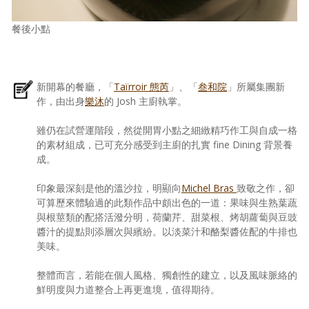
餐後小點
新開幕的餐廳，「
Taïrroir 態芮
」、「
叁和院
」所屬集團新
作，由出身
樂沐
的 Josh 主廚執掌。
雖仍在試營運階段，然從開胃小點之細緻精巧作工與自成一格
的素材組成，已可充分感受到主廚的扎實 fine Dining 背景養
成。
印象最深刻是他的溫沙拉，明顯向
Michel Bras
致敬之作，卻
可算歷來體驗過的此類作品中頗出色的一道：果味與生熟葉蔬
與根莖類的配搭活潑分明，荷蘭芹、甜菜根、烤胡蘿蔔與豆豉
醬汁的提點則添層次與繽紛。以淡菜汁和酪梨醬佐配的牛排也
美味。
整體而言，若能在個人風格、獨創性的建立，以及風味脈絡的
鮮明度與力道整合上再更進境，值得期待。