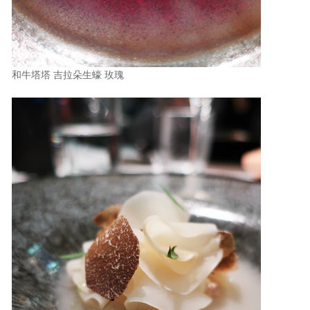
和牛塔塔 吉拉朵生蠔 玫瑰