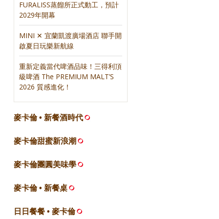
FURALISS蒸餾所正式動工，預計
2029年開幕
MINI ✕ 宜蘭凱渡廣場酒店 聯手開
啟夏日玩樂新航線
重新定義當代啤酒品味！三得利頂
級啤酒 The PREMIUM MALT’S
2026 質感進化！
麥卡倫 • 新餐酒時代
麥卡倫甜蜜新浪潮
麥卡倫團圓美味學
麥卡倫 • 新餐桌
日日餐餐 • 麥卡倫