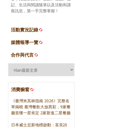
記、生活與閱讀隨筆以及活動和講
座訊息，第一手完整掌握！
活動實況記錄
媒體報導一覽
合作與代言
消費櫥窗
《臺灣米其林指南 2026》完整名
單揭曉 臺灣餐飲大放異彩，9家餐
廳首獲一星肯定 2家新進二星餐廳
日本威士忌新地標啟動：富良詩