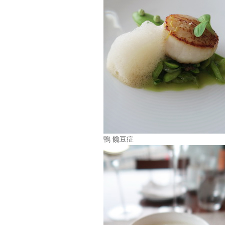
鴨 饞豆症