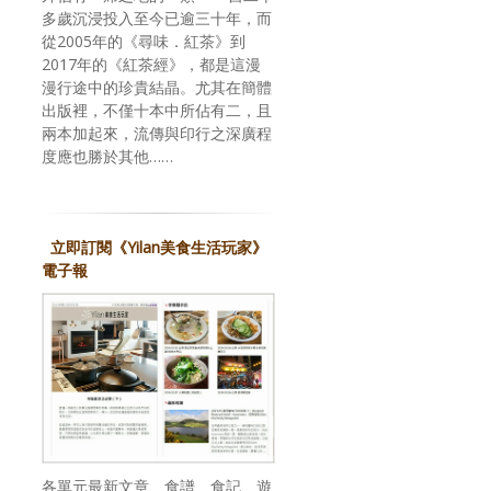
多歲沉浸投入至今已逾三十年，而
從2005年的《尋味．紅茶》到
2017年的《紅茶經》，都是這漫
漫行途中的珍貴結晶。尤其在簡體
出版裡，不僅十本中所佔有二，且
兩本加起來，流傳與印行之深廣程
度應也勝於其他……
立即訂閱《Yilan美食生活玩家》
電子報
各單元最新文章、食譜、食記、遊