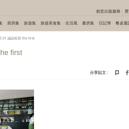
創意出版服務
歷
集
廚房集
旅遊集
旅遊美食集
生活風
書房集
日記簿
餐桌週
5.01 誠品松菸 the first
 first
分享貼文 :