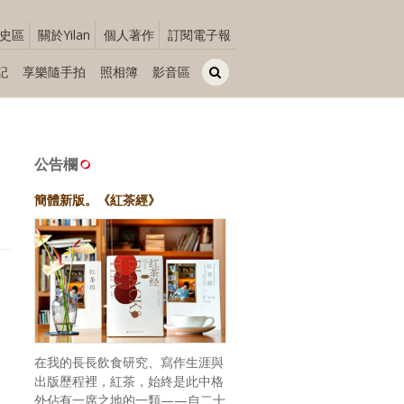
史區
關於Yilan
個人著作
訂閱電子報
記
享樂隨手拍
照相簿
影音區
公告欄
簡體新版。《紅茶經》
在我的長長飲食研究、寫作生涯與
出版歷程裡，紅茶，始終是此中格
外佔有一席之地的一類——自二十