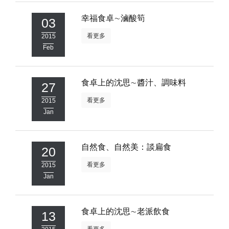
照相簿
幸福食卓∼滷酸筍
03
影音區
看更多
2015
Feb
創意出版服務
歷史區
食卓上的沈思∼醬汁、調味料
27
關於Yilan
看更多
2015
Jan
個人著作
活動實況記錄
自然食、自然美：談扁食
20
媒體報導一覽
看更多
2015
Jan
合作與代言
訂閱電子報
食卓上的沈思∼老派飲食
13
看更多