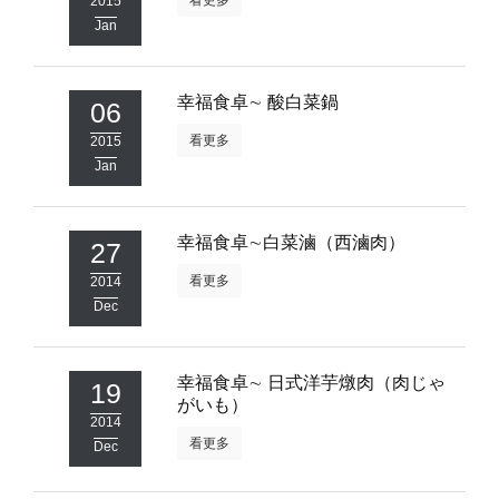
2015
Jan
幸福食卓∼ 酸白菜鍋
06
看更多
2015
Jan
幸福食卓∼白菜滷（西滷肉）
27
看更多
2014
Dec
幸福食卓∼ 日式洋芋燉肉（肉じゃ
19
がいも）
2014
看更多
Dec