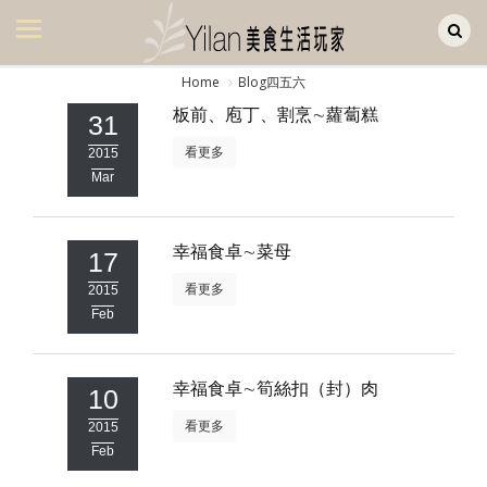
Yilan作品區
美食集
Home
Blog四五六
美飲集
板前、庖丁、割烹∼蘿蔔糕
31
看更多
廚房集
2015
Mar
旅遊集
旅遊美食集
幸福食卓∼菜母
17
生活風
看更多
2015
Feb
書房集
日記簿
幸福食卓∼筍絲扣（封）肉
10
餐桌週記
看更多
2015
Feb
享樂隨手拍