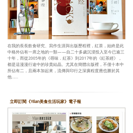
在我的長長飲食研究、寫作生涯與出版歷程裡，紅茶，始終是此
中格外佔有一席之地的一類——自二十多歲沉浸投入至今已逾三
十年，而從2005年的《尋味．紅茶》到2017年的《紅茶經》，
都是這漫漫行途中的珍貴結晶。尤其在簡體出版裡，不僅十本中
所佔有二，且兩本加起來，流傳與印行之深廣程度應也勝於其
他……
立即訂閱《Yilan美食生活玩家》電子報