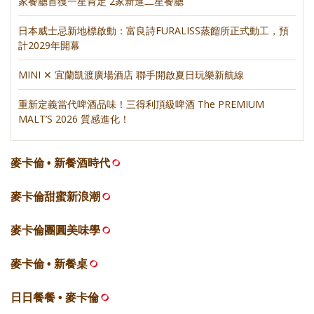
家餐廳首獲一星肯定 2家新進二星餐廳
日本威士忌新地標啟動：富良詩FURALISS蒸餾所正式動工，預
計2029年開幕
MINI ✕ 宜蘭凱渡廣場酒店 聯手開啟夏日玩樂新航線
重新定義當代啤酒品味！三得利頂級啤酒 The PREMIUM
MALT’S 2026 質感進化！
麥卡倫 • 新餐酒時代
麥卡倫甜蜜新浪潮
麥卡倫團圓美味學
麥卡倫 • 新餐桌
日日餐餐 • 麥卡倫