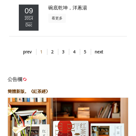
碗底乾坤，洋蔥湯
09
看更多
2014
Dec
prev
1
2
3
4
5
next
公告欄
簡體新版。《紅茶經》