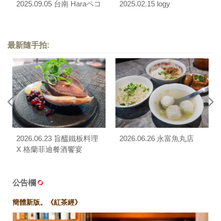
2025.09.05 台南 Haraペコ
2025.02.15 logy
最新隨手拍:
2026.06.23 旨醞鐵板料理
2026.06.26 永富魚丸店
X 格蘭菲迪餐酒饗宴
公告欄
簡體新版。《紅茶經》