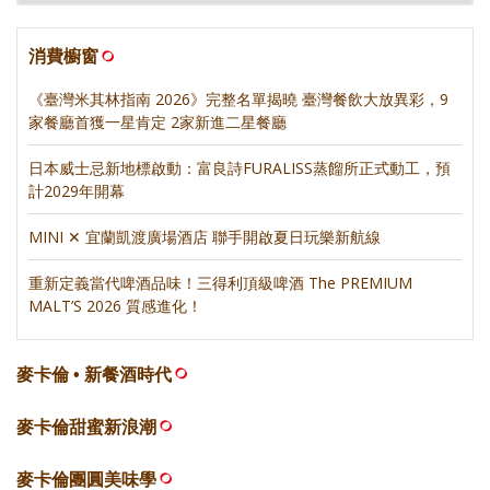
消費櫥窗
《臺灣米其林指南 2026》完整名單揭曉 臺灣餐飲大放異彩，9
家餐廳首獲一星肯定 2家新進二星餐廳
日本威士忌新地標啟動：富良詩FURALISS蒸餾所正式動工，預
計2029年開幕
MINI ✕ 宜蘭凱渡廣場酒店 聯手開啟夏日玩樂新航線
重新定義當代啤酒品味！三得利頂級啤酒 The PREMIUM
MALT’S 2026 質感進化！
麥卡倫 • 新餐酒時代
麥卡倫甜蜜新浪潮
麥卡倫團圓美味學