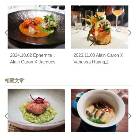
2024.10.02 Ephernité：
2023.11.09 Alain Caron X
Alain Caron X Jacques
Vanessa Huang之
PourcelXPatrick Jeffroy X
Ephernité聯彈宴
Vanessa Huang之十週年
相關文章:
宴