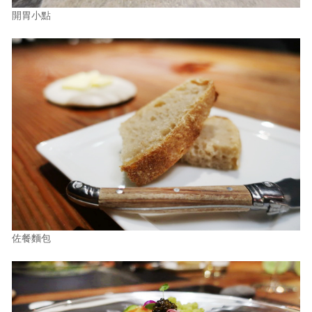
開胃小點
佐餐麵包