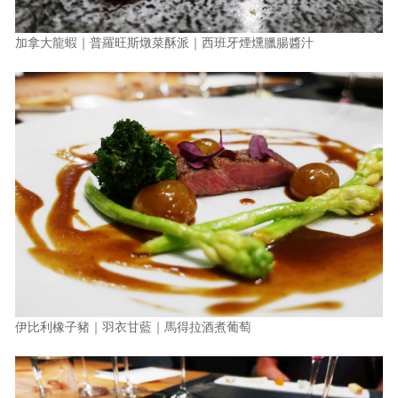
加拿大龍蝦｜普羅旺斯燉菜酥派｜西班牙煙燻臘腸醬汁
伊比利橡子豬｜羽衣甘藍｜馬得拉酒煮葡萄