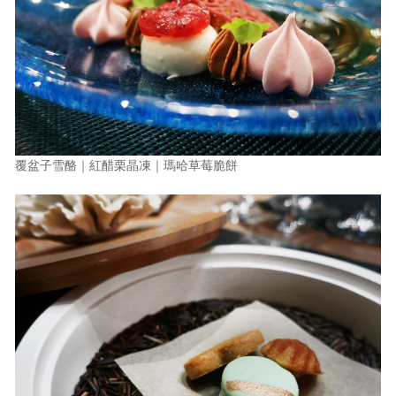
覆盆子雪酪｜紅醋栗晶凍｜瑪哈草莓脆餅