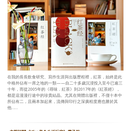
在我的長長飲食研究、寫作生涯與出版歷程裡，紅茶，始終是此
中格外佔有一席之地的一類——自二十多歲沉浸投入至今已逾三
十年，而從2005年的《尋味．紅茶》到2017年的《紅茶經》，
都是這漫漫行途中的珍貴結晶。尤其在簡體出版裡，不僅十本中
所佔有二，且兩本加起來，流傳與印行之深廣程度應也勝於其
他……