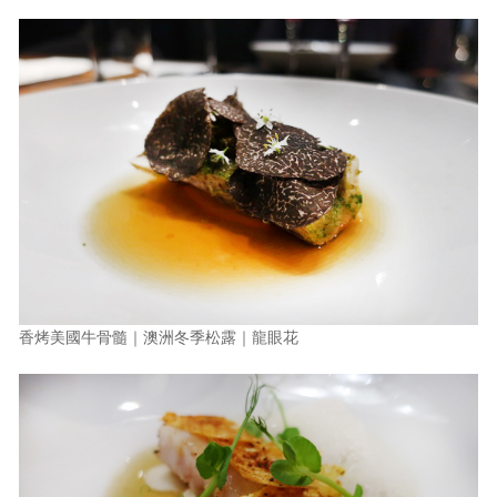
香烤美國牛骨髓｜澳洲冬季松露｜龍眼花