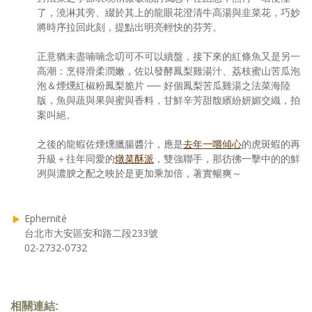
了，澆淋其旁、綴於其上的龍眼花澄清牛高湯與韭菜花，巧妙
將時序拉回此刻，提點出明亮輕快的芬芳。
正意猶未盡喃喃念叨可不可以續盤，接下來的紅條魚又是另一
高潮：烹得滑柔潤嫩，佐以發酵鳳梨雞湯汁、荔枝蜜山苦瓜泡
泡＆煙燻紅椒粉鳳梨脆片 ── 好個鳳梨苦瓜雞湯之法菜海陸
版，魚與蔬與果與蜜與香料，甘鮮辛芳甜馥繽紛妍媚交織，拍
案叫絕。
之後的龍蝦佐煙燻臘腸醬汁，應是
去年一嚐傾心
的虎斑蝦的再
升級＋往年同愛的
燉菜酥派
，雙強聯手，那彷彿一擊中的的鮮
冽與濃腴之配之映於是更加乘加倍，著實暢爽～
Ephernité
台北市大安區安和路二段233號
02-2732-0732
相關連結: