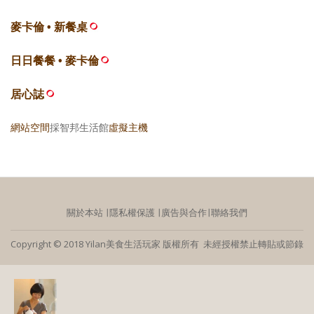
麥卡倫 • 新餐桌
日日餐餐 • 麥卡倫
居心誌
網站空間
採智邦生活館
虛擬主機
關於本站
∣
隱私權保護
∣
廣告與合作
∣
聯絡我們
Copyright © 2018 Yilan美食生活玩家 版權所有 未經授權禁止轉貼或節錄