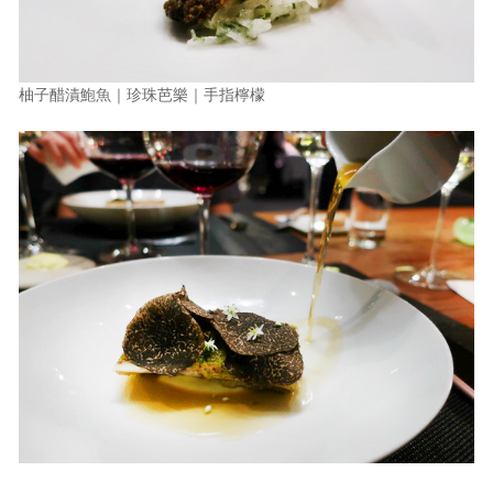
柚子醋漬鮑魚｜珍珠芭樂｜手指檸檬