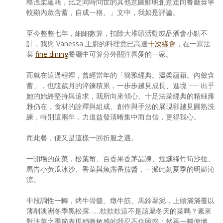
格溫柔蘊藉，比之同時問世的其他意圖鮮明創意走向餐廳毋寧
較顯內斂含蓄，自成一格。」文中，我如是評論。
至今整整七年，細細數算，扣除大堆頭活動或品酒會小點不
計，我與 Vanessa 主廚的料理竟已高達
十次緣會
，在一眾法
菜
fine dining
餐廳中可算分外關注喜愛的一家。
而就在這過程裡，曾經當年的「簡雅經典。溫柔蘊藉。內斂含
蓄」，也隨歲月的淬鍊積累，一步步越見成長、進境 ── 出乎
她的始終堅持與追求，我所向來傾心、十足法菜經典的精細雍
雅仍在，食材的詮釋與組成、創作與手法的展現卻越見圓熟洗
練，特別這兩年，力道益發清晰集中而自信，更得我心。
而此餐，便又是這樣一回折服之遇。
一開場的前菜，松葉蟹、百香果香茅晶凍、煙燻綠竹筍沙拉、
馬告小黃瓜冰沙、香菜與魚露番茄醬，一派此刻夏季的明媚沁
涼。
中段調性一轉，烤牛骨髓、燉牛筋、馬鈴薯泥，上頭滿滿覆以
薄削澳洲冬季黑松露……欸欸欸這不是該屬冬天的菜嗎？素來
對法菜之季節表現稍微敏感的我忍不住困惑；然再一嚐便懂