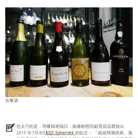
佐餐酒
也太巧的是，用餐歸來隔日，臉書動態回顧竟就這麼跳出
2015 年7月4日
初訪 Ephernité
的貼文： 「路線簡雅經典、風