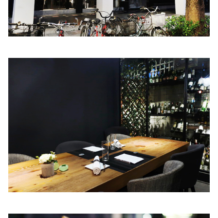
照相簿
影音區
創意出版服務
歷史區
關於Yilan
個人著作
活動實況記錄
媒體報導一覽
合作與代言
訂閱電子報