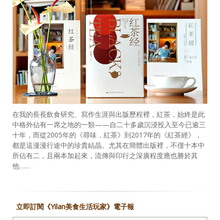
在我的長長飲食研究、寫作生涯與出版歷程裡，紅茶，始終是此
中格外佔有一席之地的一類——自二十多歲沉浸投入至今已逾三
十年，而從2005年的《尋味．紅茶》到2017年的《紅茶經》，
都是這漫漫行途中的珍貴結晶。尤其在簡體出版裡，不僅十本中
所佔有二，且兩本加起來，流傳與印行之深廣程度應也勝於其
他……
立即訂閱《Yilan美食生活玩家》電子報