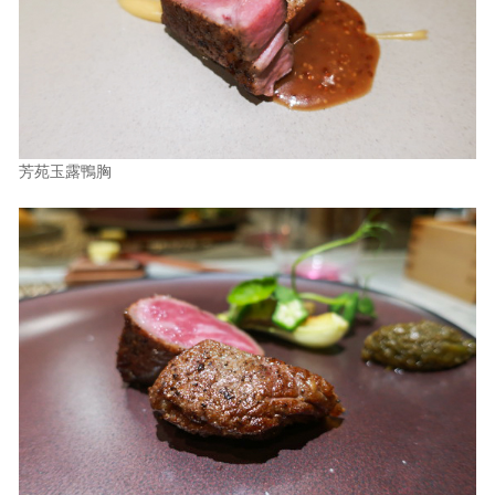
芳苑玉露鴨胸