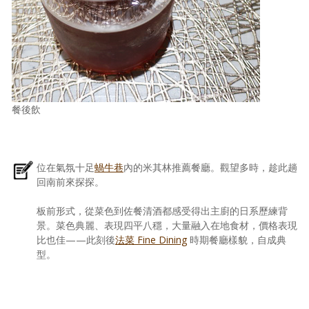
餐後飲
位在氣氛十足
蝸牛巷
內的米其林推薦餐廳。觀望多時，趁此趟
回南前來探探。
板前形式，從菜色到佐餐清酒都感受得出主廚的日系歷練背
景。菜色典麗、表現四平八穩，大量融入在地食材，價格表現
比也佳——此刻後
法菜 Fine Dining
時期餐廳樣貌，自成典
型。