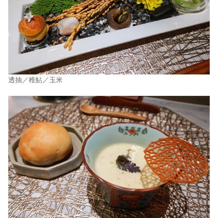
透抽／稚鮎／玉米