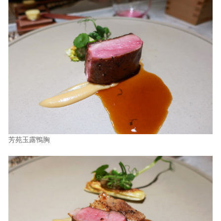
芳苑玉露鴨胸