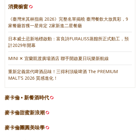
消費櫥窗
《臺灣米其林指南 2026》完整名單揭曉 臺灣餐飲大放異彩，9
家餐廳首獲一星肯定 2家新進二星餐廳
日本威士忌新地標啟動：富良詩FURALISS蒸餾所正式動工，預
計2029年開幕
MINI ✕ 宜蘭凱渡廣場酒店 聯手開啟夏日玩樂新航線
重新定義當代啤酒品味！三得利頂級啤酒 The PREMIUM
MALT’S 2026 質感進化！
麥卡倫 • 新餐酒時代
麥卡倫甜蜜新浪潮
麥卡倫團圓美味學