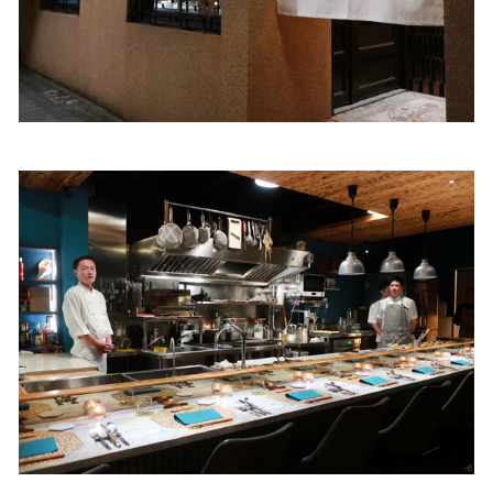
照相簿
影音區
創意出版服務
歷史區
關於Yilan
個人著作
活動實況記錄
媒體報導一覽
合作與代言
訂閱電子報