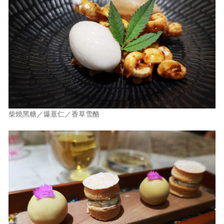
柴燒黑糖／爆薏仁／香草雪酪