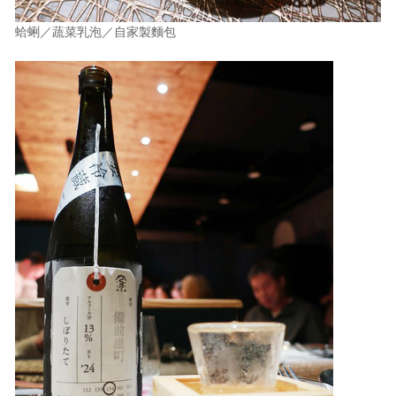
蛤蜊／蔬菜乳泡／自家製麵包