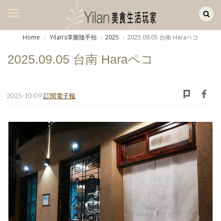
Yilan作品區
美食集
Home
Yilanʼs享樂隨手拍
2025
2025.09.05 台南 Haraペコ
美飲集
2025.09.05 台南 Haraペコ
廚房集
旅遊集
2025-10-09
訂閱電子報
旅遊美食集
生活風
書房集
日記簿
餐桌週記
享樂隨手拍