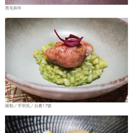
黑毛和牛
羅勒／手羽先／台農17號