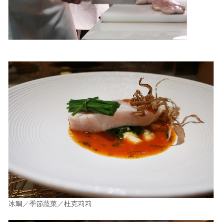
冰鯛／季節蔬菜／杜克莉莉