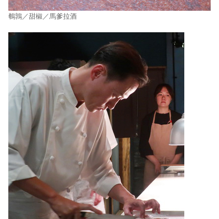
鵪鶉／甜椒／馬爹拉酒