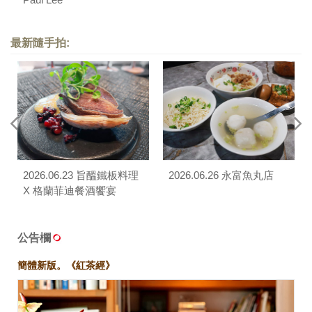
最新隨手拍:
2026.06.23 旨醞鐵板料理
2026.06.26 永富魚丸店
X 格蘭菲迪餐酒饗宴
公告欄
簡體新版。《紅茶經》