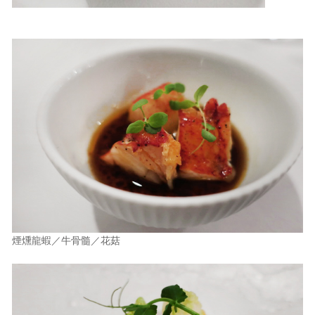
煙燻龍蝦／牛骨髓／花菇