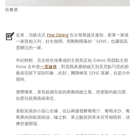
佐餐酒
近來，頂級法式
Fine Dining
在台發展越見蓬勃，新軍一家接
一家競相入列，好生熱鬧。而剛剛開幕的「SENS」也屬我高
度關注的一家。
年紀輕輕、且全然在地養成的主廚吳定祐 Darius 與甜點主廚
Rona 去年曾
一度緣會
，對其既典麗精細又別見亮點巧思的廚
藝表現留下深刻印象，此刻，團隊轉至 SENS 落腳，自是分外
期待。
實際嚐來，菜色延續先前的典雅精緻之風，然更顯內斂沉穩，
似更往經典路線靠近。
喜歡前菜的小甜心生蠔，佐以兩週發酵葡萄汁、葡萄冰沙、葡
萄果肉與歐當歸油，蠔之鮮、果之酸甜與草本芬芳相唱和，清
爽舒服開場。