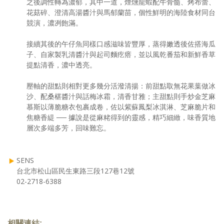
之後調性轉為濃郁，其中一道，煙燻龍蝦配牛骨髓、烤布蕾、
花菇碎、澄清高湯醬汁與馬郁蘭苗，個性鮮明的海陸食材同台
競演，濃冽飽滿。
接續其後的午仔魚同樣口感滋味皆豐厚，蒸得嫩透後佐搭海瓜
子、自家製乳清醬汁與起司麵疙瘩，並以風乾番茄和新鮮香草
提點清香，濃中透亮。
壓軸的甜點則相對更多幾分活潑清揚：前甜點取無花果葉做冰
沙、配桑椹醬汁與話梅冰霜，清香甘雅；主甜點則手炒金芝麻
慕斯以薄脆糖衣包裹成卷，佐以紫蘇鳳梨冰淇淋、芝麻脆片和
焦糖香緹 ── 據說是從麻粩得到的靈感，精巧細緻，味香質地
層次多端多芳，回味難忘。
SENS
台北市松山區民生東路三段127巷12號
02-2718-6388
相關連結: