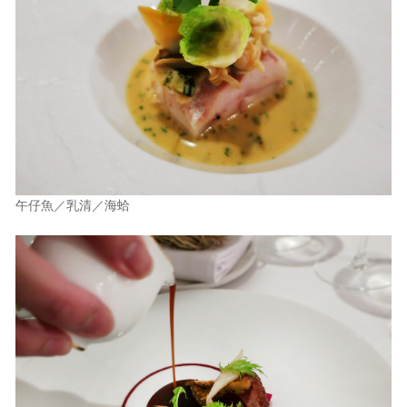
午仔魚／乳清／海蛤