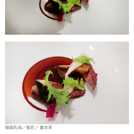
胭脂乳鴿／菊苣／ 薰衣草