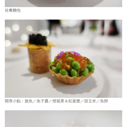
佐餐麵包
開胃小點：旗魚／魚子醬／燈籠果＆松葉蟹／甜玉米／魚卵