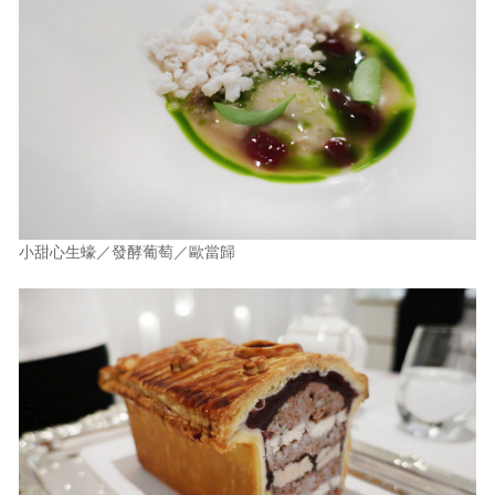
小甜心生蠔／發酵葡萄／歐當歸