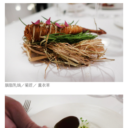
胭脂乳鴿／菊苣／ 薰衣草