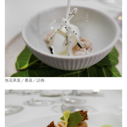
無花果葉／桑葚／話梅