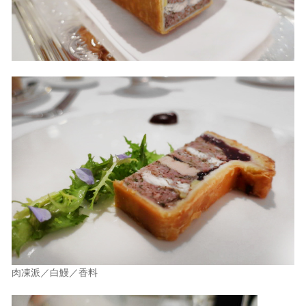
肉凍派／白鰻／香料