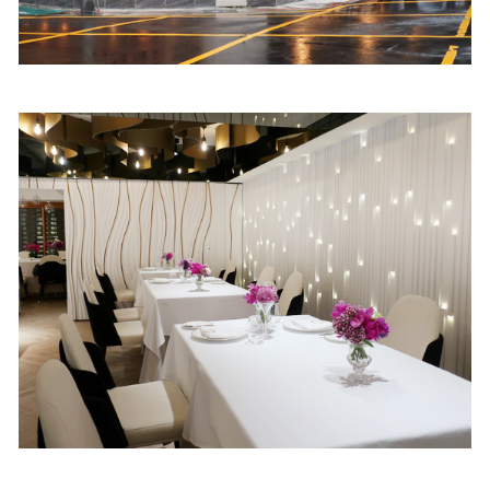
照相簿
影音區
創意出版服務
歷史區
關於Yilan
個人著作
活動實況記錄
媒體報導一覽
合作與代言
訂閱電子報