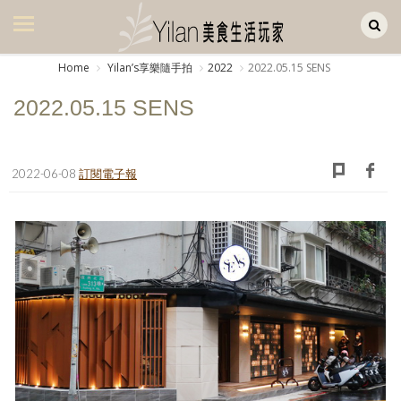
Yilan作品區
美食集
Home
Yilanʼs享樂隨手拍
2022
2022.05.15 SENS
美飲集
2022.05.15 SENS
廚房集
旅遊集
2022-06-08
訂閱電子報
旅遊美食集
生活風
書房集
日記簿
餐桌週記
享樂隨手拍