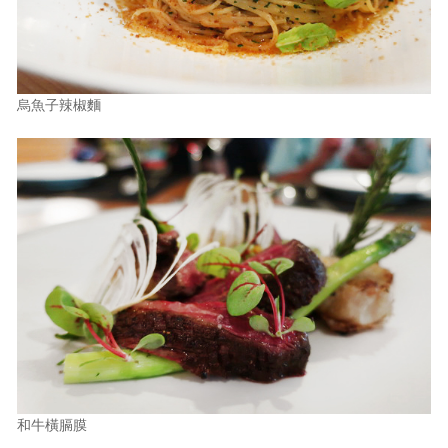
烏魚子辣椒麵
和牛橫膈膜