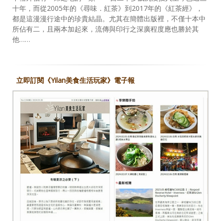
十年，而從2005年的《尋味．紅茶》到2017年的《紅茶經》，
都是這漫漫行途中的珍貴結晶。尤其在簡體出版裡，不僅十本中
所佔有二，且兩本加起來，流傳與印行之深廣程度應也勝於其
他……
立即訂閱《Yilan美食生活玩家》電子報