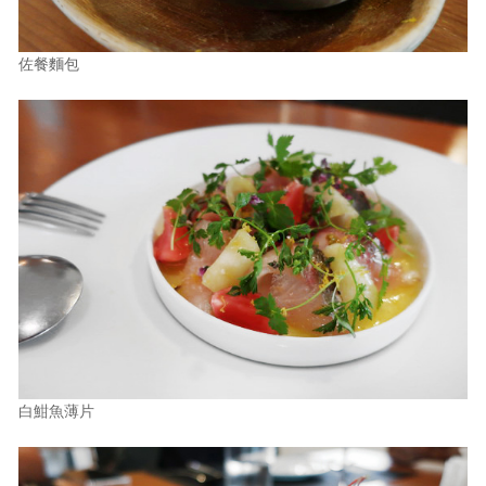
佐餐麵包
白魽魚薄片