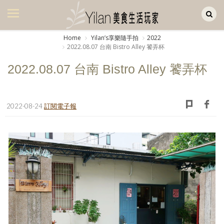
Yilan作品區
美食集
Home
Yilanʼs享樂隨手拍
2022
2022.08.07 台南 Bistro Alley 饕弄杯
美飲集
2022.08.07 台南 Bistro Alley 饕弄杯
廚房集
旅遊集
2022-08-24
訂閱電子報
旅遊美食集
生活風
書房集
日記簿
餐桌週記
享樂隨手拍