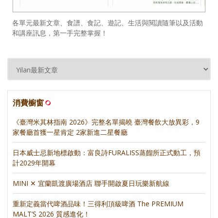
各單元最新文章、食譜、食記、遊記、生活與閱讀隨筆以及活動
和講座訊息，第一手完整掌握！
消費櫥窗
《臺灣米其林指南 2026》完整名單揭曉 臺灣餐飲大放異彩，9
家餐廳首獲一星肯定 2家新進二星餐廳
日本威士忌新地標啟動：富良詩FURALISS蒸餾所正式動工，預
計2029年開幕
MINI ✕ 宜蘭凱渡廣場酒店 聯手開啟夏日玩樂新航線
重新定義當代啤酒品味！三得利頂級啤酒 The PREMIUM
MALT’S 2026 質感進化！