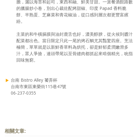
膽，灑以海苔和起司，東西和融、鮮美甘甜。一派餐酒館路數
的臘腸炒小卷，別出心裁佐配烤甜椒、印度 Papad 香料脆
餅、半熟蛋、芝麻菜和青花椒油，從口感到層次都更豐富繽
紛。
主菜的和牛橫膈膜與油封鹿舌也好，濃美醇腴，從火候到醬汁
配菜都出色。當日限定只此一尾的烤石鯛尤其豔驚四座。烹法
極簡，單單就是以新鮮香草料為烘托，卻是鮮郁柔潤嫩滑多
汁，眾人爭搶，連頭帶尾以至骨縫肉都抓起來啃個精光，吮指
回味無窮。
台南 Bistro Alley 饕弄杯
台南市東區東榮街115巷47號
06-237-0355
相關文章: