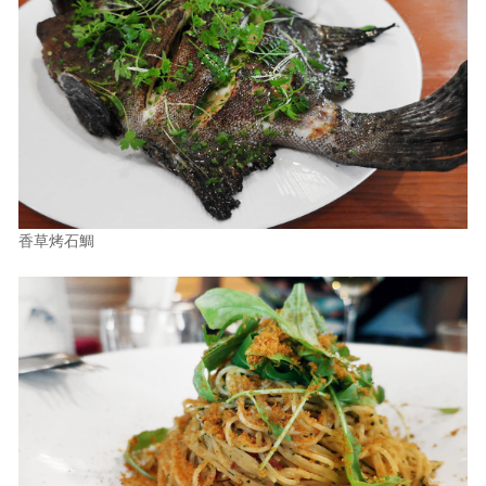
香草烤石鯛