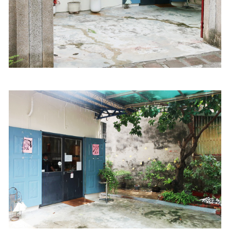
照相簿
影音區
創意出版服務
歷史區
關於Yilan
個人著作
活動實況記錄
媒體報導一覽
合作與代言
訂閱電子報