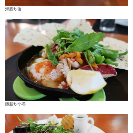
海膽炒蛋
臘腸炒小卷