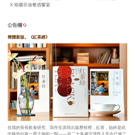
X 格蘭菲迪餐酒饗宴
公告欄
簡體新版。《紅茶經》
在我的長長飲食研究、寫作生涯與出版歷程裡，紅茶，始終是此
中格外佔有一席之地的一類——自二十多歲沉浸投入至今已逾三