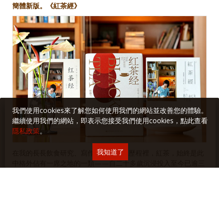
簡體新版。《紅茶經》
我們使用cookies來了解您如何使用我們的網站並改善您的體驗。
繼續使用我們的網站，即表示您接受我們使用cookies，點此查看
隱私政策
。
我知道了
在我的長長飲食研究、寫作生涯與出版歷程裡，紅茶，始終是此
中格外佔有一席之地的一類——自二十多歲沉浸投入至今已逾三
十年，而從2005年的《尋味．紅茶》到2017年的《紅茶經》，
都是這漫漫行途中的珍貴結晶。尤其在簡體出版裡，不僅十本中
所佔有二，且兩本加起來，流傳與印行之深廣程度應也勝於其
他……