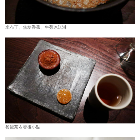
米布丁、焦糖香蕉、牛蒡冰淇淋
餐後茶＆餐後小點