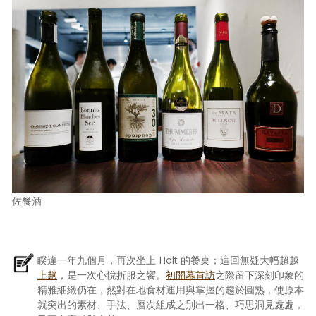
佐餐酒
睽違一年九個月，再次坐上 Holt 的餐桌；這回無疑大幅超越
上趟
，是一次心悅折服之饗。
初開幕首訪
之際留下深刻印象的
精雅細緻仍在，然對在地食材運用與掌握的趨於圓熟，使原本
就突出的素材、手法、層次組成之別出一格、巧思洞見處處，