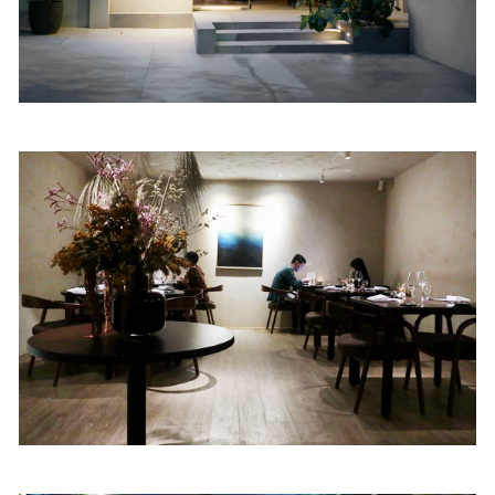
照相簿
影音區
創意出版服務
歷史區
關於Yilan
個人著作
活動實況記錄
媒體報導一覽
合作與代言
訂閱電子報