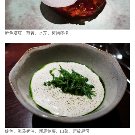
鰹魚塔塔、蕪菁、水芹、梅爾檸檬
鮑魚、海藻奶油、新馬鈴薯、山菜、藍紋起司