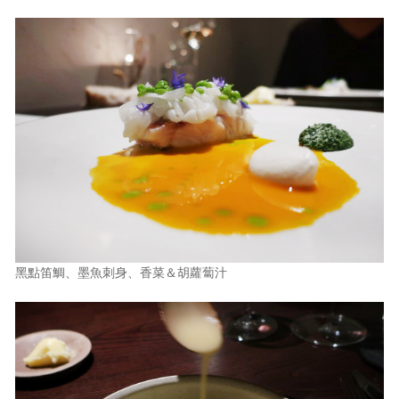
黑點笛鯛、墨魚刺身、香菜＆胡蘿蔔汁