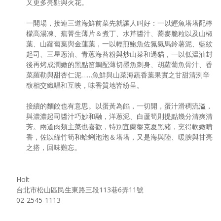
又更多亮點與火花。
一開場，接連三道海鮮前菜先就讓人叫好：一以鰹魚塔塔配檸
檬高湯凍、蕪菁生薄片＆煮丁、水芹醬汁、蕎麥脆粒以及山椒
葉、山蘿蔔葉與金蓮葉，一以輕煎鮑魚佐氮氣馬鈴薯泥、藍紋
起司、三星蔥油、青蔥海苔粉與炒山菜和過貓，一以低溫油封
後再烤成潤嫩的黑點笛鯛配薄切墨魚刺身、胡蘿蔔魚骨汁、香
菜羅勒與甜杏仁泥……魚鮮與山菜海蔬香葉果實之甘甜清洌辛
馥相交織唱和互映，味香質地皆紛呈。
接續的麵餃也有意思。以蛋黃為餡，一切開，蛋汁滑稠流溢，
與濃濃起司醬汁巧妙和融，洋蔥泥、白蘆筍則提點幾分清爽清
芳。兩道肉類主菜也喜歡，特別宜蘭盤克夏黑豬，烹得軟嫩噴
香，佐以綠竹筍和蛤蜊泡泡＆塔塔，又是海與陸、暖腴與甘亮
之搭，回味難忘。
Holt
台北市松山區民生東路三段113巷6弄11號
02-2545-1113