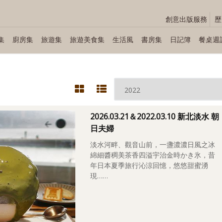
創意出版服務
歷
集
廚房集
旅遊集
旅遊美食集
生活風
書房集
日記簿
餐桌週
2026.03.21＆2022.03.10 新北淡水 朝
日夫婦
淡水河畔、觀音山前，一盞濃濃日風之冰
綿細醬稠美茶香四溢宇治金時かき氷，昔
年日本夏季旅行沁涼回憶，悠悠甜蜜湧
現……