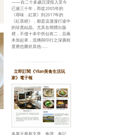
——自二十多歲沉浸投入至今
已逾三十年，而從2005年的
《尋味．紅茶》到2017年的
《紅茶經》，都是這漫漫行途中
的珍貴結晶。尤其在簡體出版
裡，不僅十本中所佔有二，且兩
本加起來，流傳與印行之深廣程
度應也勝於其他……
立即訂閱《Yilan美食生活玩
家》電子報
各單元最新文章、食譜、食記、