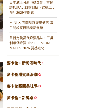
日本威士忌新地標啟動：富良
詩FURALISS蒸餾所正式動工，
預計2029年開幕
MINI ✕ 宜蘭凱渡廣場酒店 聯
手開啟夏日玩樂新航線
重新定義當代啤酒品味！三得
利頂級啤酒 The PREMIUM
MALT’S 2026 質感進化！
麥卡倫 • 新餐酒時代
麥卡倫甜蜜新浪潮
麥卡倫團圓美味學
麥卡倫 • 新餐桌