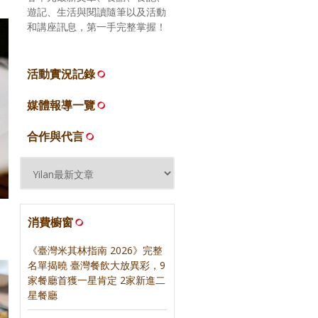
遊記、生活與閱讀隨筆以及活動
和講座訊息，第一手完整掌握！
活動實況記錄
媒體報導一覽
合作與代言
消費櫥窗
《臺灣米其林指南 2026》完整
名單揭曉 臺灣餐飲大放異彩，9
家餐廳首獲一星肯定 2家新進二
星餐廳