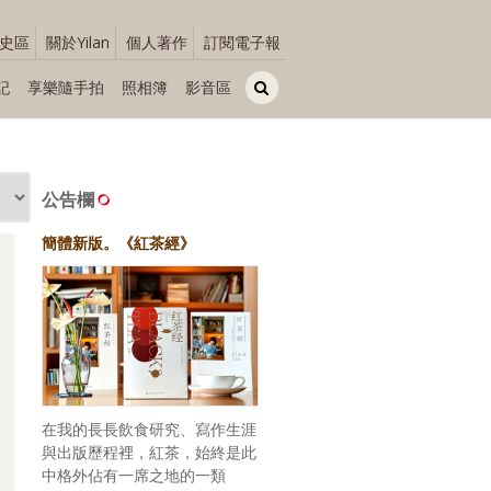
史區
關於Yilan
個人著作
訂閱電子報
記
享樂隨手拍
照相簿
影音區
公告欄
簡體新版。《紅茶經》
在我的長長飲食研究、寫作生涯
與出版歷程裡，紅茶，始終是此
中格外佔有一席之地的一類