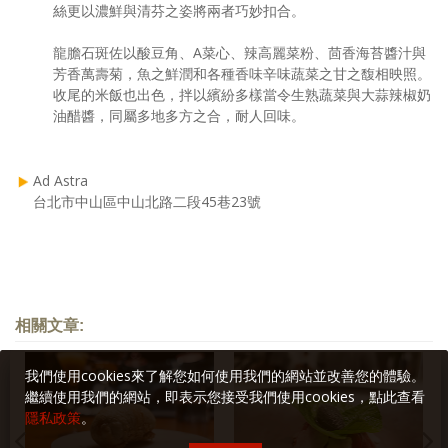
絲更以濃鮮與清芬之姿將兩者巧妙扣合。
龍膽石斑佐以酸豆角、A菜心、辣高麗菜粉、茴香海苔醬汁與
芳香萬壽菊，魚之鮮潤和各種香味辛味蔬菜之甘之馥相映照。
收尾的米飯也出色，拌以繽紛多樣當令生熟蔬菜與大蒜辣椒奶
油醋醬，同屬多地多方之合，耐人回味。
Ad Astra
台北市中山區中山北路二段45巷23號
相關文章:
我們使用cookies來了解您如何使用我們的網站並改善您的體驗。
繼續使用我們的網站，即表示您接受我們使用cookies，點此查看
隱私政策
。