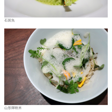
石斑魚
山形輝映米