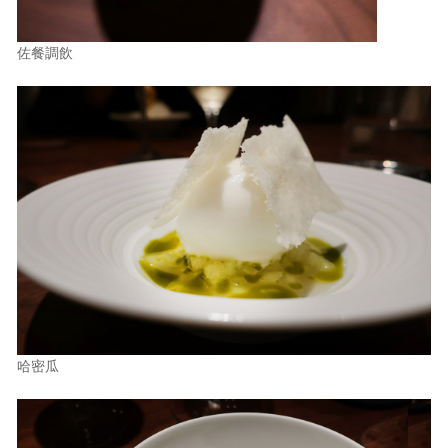
佐餐調飲
哈密瓜