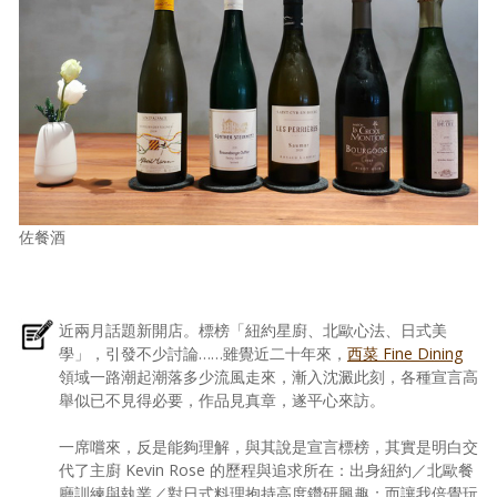
佐餐酒
近兩月話題新開店。標榜「紐約星廚、北歐心法、日式美
學」，引發不少討論……雖覺近二十年來，
西菜 Fine Dining
領域一路潮起潮落多少流風走來，漸入沈澱此刻，各種宣言高
舉似已不見得必要，作品見真章，遂平心來訪。
一席嚐來，反是能夠理解，與其說是宣言標榜，其實是明白交
代了主廚 Kevin Rose 的歷程與追求所在：出身紐約／北歐餐
廳訓練與執業／對日式料理抱持高度鑽研興趣；而讓我倍覺玩