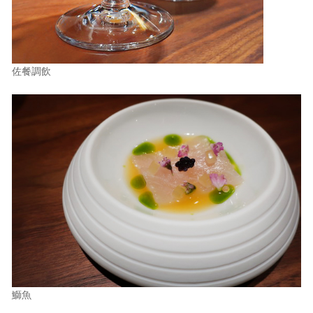
佐餐調飲
鰤魚