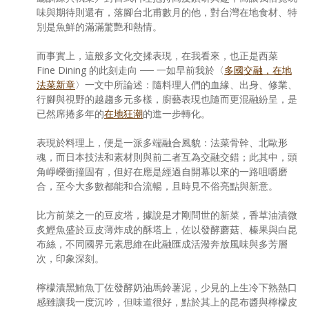
味與期待則還有，落腳台北甫數月的他，對台灣在地食材、特
別是魚鮮的滿滿驚艷和熱情。
而事實上，這般多文化交揉表現，在我看來，也正是西菜
Fine Dining 的此刻走向 ── 一如早前我於〈
多國交融，在地
法菜新章
〉一文中所論述：隨料理人們的血緣、出身、修業、
行腳與視野的越趨多元多樣，廚藝表現也隨而更混融紛呈，是
已然席捲多年的
在地狂潮
的進一步轉化。
表現於料理上，便是一派多端融合風貌：法菜骨幹、北歐形
魂，而日本技法和素材則與前二者互為交融交錯；此其中，頭
角崢嶸衝撞固有，但好在應是經過自開幕以來的一路咀嚼磨
合，至今大多數都能和合流暢，且時見不俗亮點與新意。
比方前菜之一的豆皮塔，據說是才剛問世的新菜，香草油漬微
炙鰹魚盛於豆皮薄炸成的酥塔上，佐以發酵蘑菇、榛果與白昆
布絲，不同國界元素思維在此融匯成活潑奔放風味與多芳層
次，印象深刻。
檸檬漬黑鮪魚丁佐發酵奶油馬鈴薯泥，少見的上生冷下熟熱口
感雖讓我一度沉吟，但味道很好，點於其上的昆布醬與檸檬皮