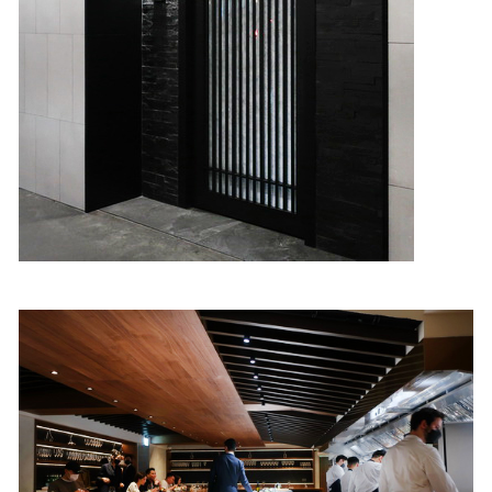
照相簿
影音區
創意出版服務
歷史區
關於Yilan
個人著作
活動實況記錄
媒體報導一覽
合作與代言
訂閱電子報