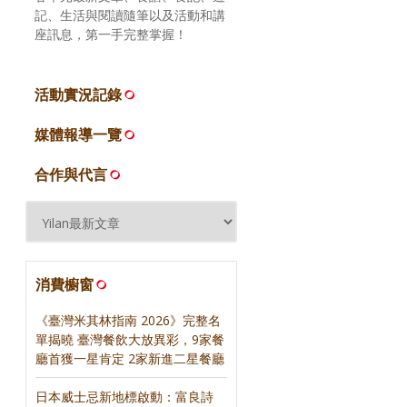
記、生活與閱讀隨筆以及活動和講
座訊息，第一手完整掌握！
活動實況記錄
媒體報導一覽
合作與代言
消費櫥窗
《臺灣米其林指南 2026》完整名
單揭曉 臺灣餐飲大放異彩，9家餐
廳首獲一星肯定 2家新進二星餐廳
日本威士忌新地標啟動：富良詩