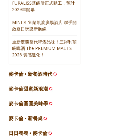
FURALISS蒸餾所正式動工，預計
2029年開幕
MINI ✕ 宜蘭凱渡廣場酒店 聯手開
啟夏日玩樂新航線
重新定義當代啤酒品味！三得利頂
級啤酒 The PREMIUM MALT’S
2026 質感進化！
麥卡倫 • 新餐酒時代
麥卡倫甜蜜新浪潮
麥卡倫團圓美味學
麥卡倫 • 新餐桌
日日餐餐 • 麥卡倫