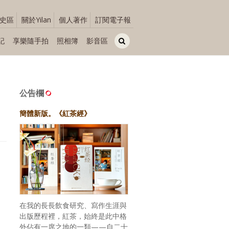
史區
關於Yilan
個人著作
訂閱電子報
記
享樂隨手拍
照相簿
影音區
公告欄
簡體新版。《紅茶經》
在我的長長飲食研究、寫作生涯與
出版歷程裡，紅茶，始終是此中格
外佔有一席之地的一類——自二十