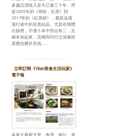
多歲沉浸投入至今已逾三十年，而
從2005年的《尋味．紅茶》到
2017年的《紅茶經》，都是這漫
漫行途中的珍貴結晶。尤其在簡體
出版裡，不僅十本中所佔有二，且
兩本加起來，流傳與印行之深廣程
度應也勝於其他……
立即訂閱《Yilan美食生活玩家》
電子報
各單元最新文章、食譜、食記、遊