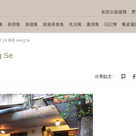
創意出版服務
歷
集
廚房集
旅遊集
旅遊美食集
生活風
書房集
日記簿
餐桌週
7.24 香色 xiang Se
g Se
分享貼文 :