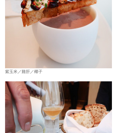
紫玉米／雞肝／椰子