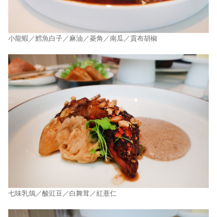
小龍蝦／鱈魚白子／麻油／菱角／南瓜／貢布胡椒
七味乳鴿／酸豇豆／白舞茸／紅薏仁