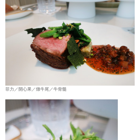
菲力／開心果／燉牛尾／牛骨髓