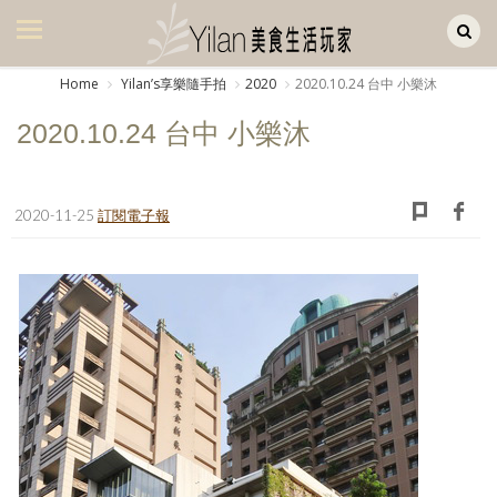
Yilan作品區
美食集
Home
Yilanʼs享樂隨手拍
2020
2020.10.24 台中 小樂沐
美飲集
2020.10.24 台中 小樂沐
廚房集
旅遊集
2020-11-25
訂閱電子報
旅遊美食集
生活風
書房集
日記簿
餐桌週記
享樂隨手拍