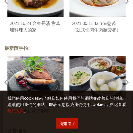
2021.10.24 台東長濱 齒草
2021.09.11 Tairroir態芮
埔料理人的家
（凱式快閃牛肉麵套餐）
最新隨手拍:
我們使用cookies來了解您如何使用我們的網站並改善您的體驗。
繼續使用我們的網站，即表示您接受我們使用cookies，點此查看
2026.06.23 旨醞鐵板料理
2026.06.26 永富魚丸店
隱私政策
。
X 格蘭菲迪餐酒饗宴
我知道了
公告欄