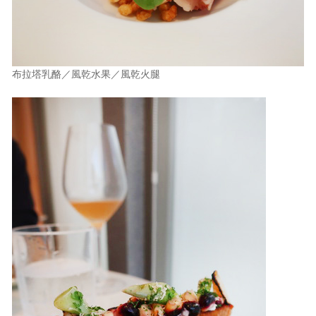
布拉塔乳酪／風乾水果／風乾火腿