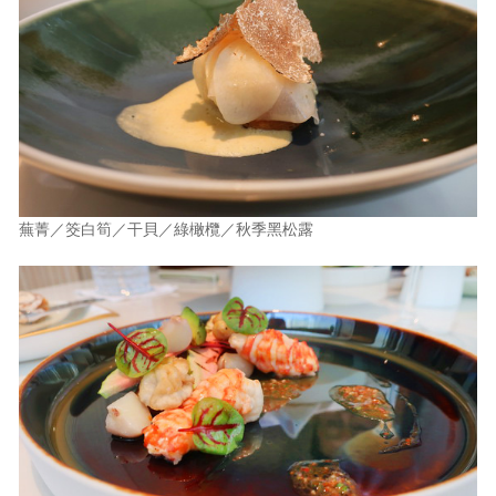
蕪菁／筊白筍／干貝／綠橄欖／秋季黑松露