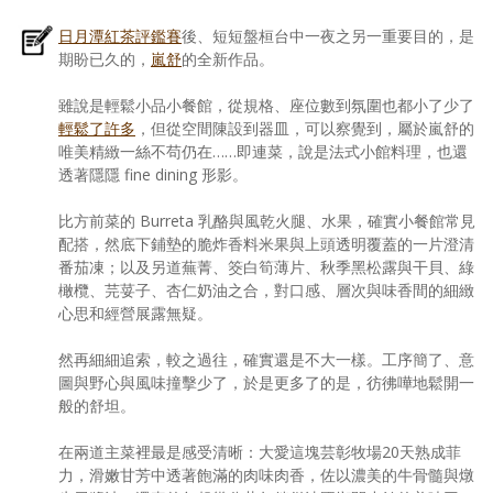
日月潭紅茶評鑑賽
後、短短盤桓台中一夜之另一重要目的，是
期盼已久的，
嵐舒
的全新作品。
雖說是輕鬆小品小餐館，從規格、座位數到氛圍也都小了少了
輕鬆了許多
，但從空間陳設到器皿，可以察覺到，屬於嵐舒的
唯美精緻一絲不苟仍在……即連菜，說是法式小館料理，也還
透著隱隱 fine dining 形影。
比方前菜的 Burreta 乳酪與風乾火腿、水果，確實小餐館常見
配搭，然底下鋪墊的脆炸香料米果與上頭透明覆蓋的一片澄清
番茄凍；以及另道蕪菁、筊白筍薄片、秋季黑松露與干貝、綠
橄欖、芫荽子、杏仁奶油之合，對口感、層次與味香間的細緻
心思和經營展露無疑。
然再細細追索，較之過往，確實還是不大一樣。工序簡了、意
圖與野心與風味撞擊少了，於是更多了的是，彷彿嘩地鬆開一
般的舒坦。
在兩道主菜裡最是感受清晰：大愛這塊芸彰牧場20天熟成菲
力，滑嫩甘芳中透著飽滿的肉味肉香，佐以濃美的牛骨髓與燉