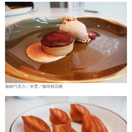
迦納巧克力／米漿／咖啡棉花糖