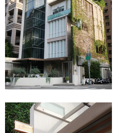
照相簿
影音區
創意出版服務
歷史區
關於Yilan
個人著作
活動實況記錄
媒體報導一覽
合作與代言
訂閱電子報