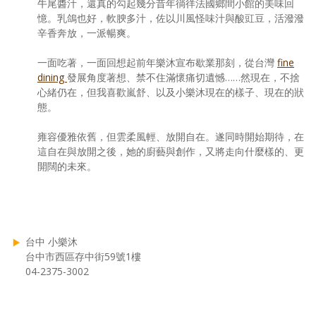
牛尾醬汁，還真的勾起幾分昔年徜徉法國鄉間小館的美味回
憶。乳鴿也好，軟腴多汁，佐以川風怪味汁與酸豇豆，活潑潑
辛香奔放，一派暢爽。
一面吃著，一面回想起前年樂沐宣布歇業那刻，從台灣
fine
dining
發展角度著想、禁不住滿懷痛切遺憾……然現在，不捨
心緒仍在，但我喜歡嵐舒、以及小樂沐現在的樣子、現在的狀
態。
雍容優雅依舊，但雲柔風輕、放開自在。遂同時開始期待，在
這自在與放開之後，她的廚藝與創作，又將走向什麼樣的、更
開闊的未來。
台中 小樂沐
台中市西區存中街59號1樓
04-2375-3002