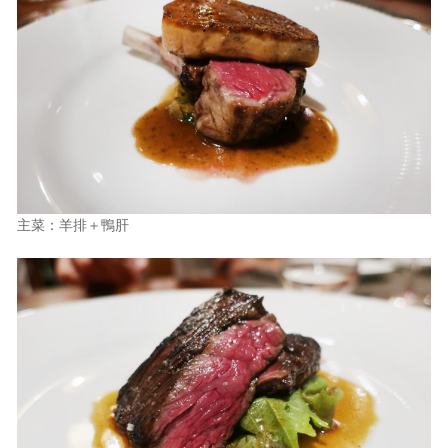
主菜：羊排＋鴨肝