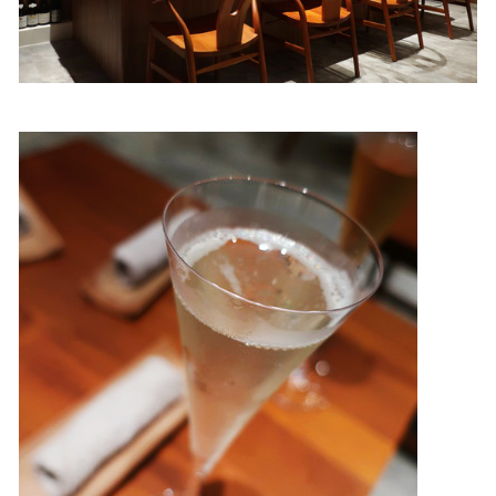
照相簿
影音區
創意出版服務
歷史區
關於Yilan
個人著作
活動實況記錄
媒體報導一覽
合作與代言
訂閱電子報