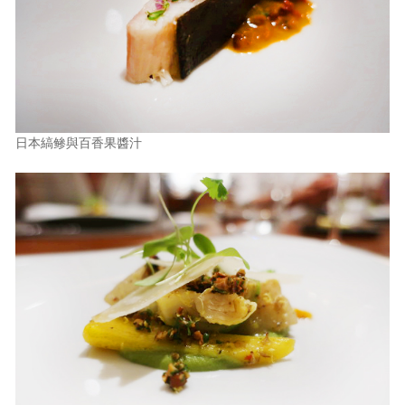
日本縞鲹與百香果醬汁