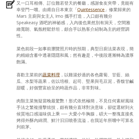
又一口耳相傳、訂位難若登天的餐廳，感謝食友夾帶，竟能有
幸登門一嚐。由甫自日本東京「
Quintessence
」修業歸來的
Mars 主廚與女主人 Imo 攜手打造，入口頗有幾分
Speakeasy 酒吧的神祕感，入內後也果然別有洞天，空間雅
緻寬朗、氣氛輕鬆舒坦，頗合乎以熟客介紹制為主的經營調
性。
菜色前段一如事前瀏覽照片時的預期，典型日廚法菜表現，簡
約精細含蓄中透著隱隱和風；然有趣是，中後段逐漸轉為濃厚
飽滿。
喜歡主菜前的
蔬菜料理
，以雞湯炒過的各色蘿蔔、甘藍、絲
瓜、水梨等蔬果，佐以培根、起司、堅果與毛豆泥，香馥甘鹹
甜暖，好個豐富紛呈的時蔬作品，非常對味。
肉類主菜無疑當晚最驚艷！形式依然極簡，不見任何素材風味
手法之繁複撞擊炫技，頗有幾分直球對決意味，卻從選材到火
候質地口感滋味俱上乘 ── 大愛小牛胸腺，碩大一整塊直接炙
烤得外酥內綿潤、鮮汁汩汩噴香流溢，在我近年所嚐中可算名
列前茅。