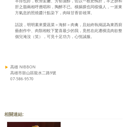
羊排也好，軟滑柔嫩、芳郁濃醇，佐以一枚肥鴨肝，羊之腴和
肝之脂兩相呼應唱和，陶醉不已。橫膈膜也同樣懾人，一派東
方氣息的照燒醬汁點染下，肉味甘香皆雄渾。
話說，明明素來愛蔬菜＞海鮮＞肉禽，且始終執拗認為東西廚
藝創作中、肉類相較下驚喜最少的我，竟然在此遭橫流肉欲整
個兒淹沒（笑），可見十足功力，心悅誠服。
高雄 NIBBON
高雄市鼓山區龍水二路9號
07-586-9570
相關連結: