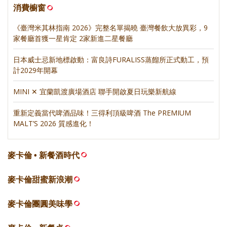
消費櫥窗
《臺灣米其林指南 2026》完整名單揭曉 臺灣餐飲大放異彩，9
家餐廳首獲一星肯定 2家新進二星餐廳
日本威士忌新地標啟動：富良詩FURALISS蒸餾所正式動工，預
計2029年開幕
MINI ✕ 宜蘭凱渡廣場酒店 聯手開啟夏日玩樂新航線
重新定義當代啤酒品味！三得利頂級啤酒 The PREMIUM
MALT’S 2026 質感進化！
麥卡倫 • 新餐酒時代
麥卡倫甜蜜新浪潮
麥卡倫團圓美味學