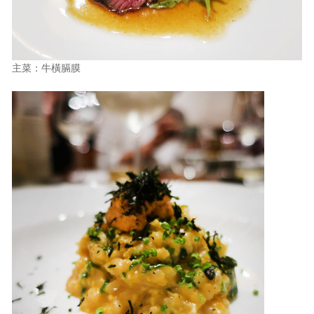
主菜：牛橫膈膜