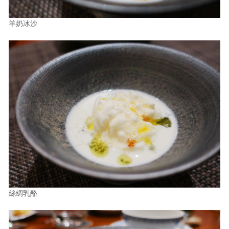
羊奶冰沙
絲綢乳酪