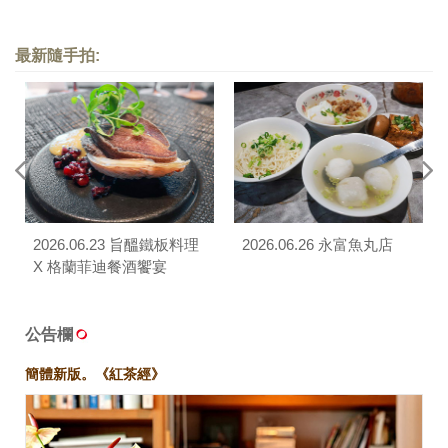
最新隨手拍:
2026.06.23 旨醞鐵板料理
2026.06.26 永富魚丸店
X 格蘭菲迪餐酒饗宴
公告欄
簡體新版。《紅茶經》