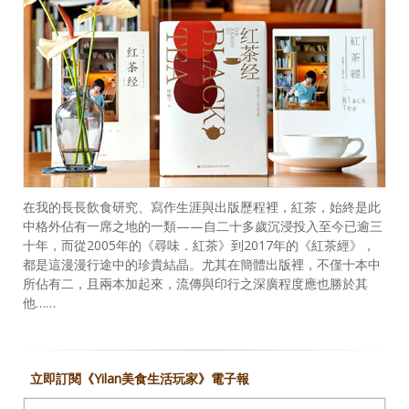
在我的長長飲食研究、寫作生涯與出版歷程裡，紅茶，始終是此
中格外佔有一席之地的一類——自二十多歲沉浸投入至今已逾三
十年，而從2005年的《尋味．紅茶》到2017年的《紅茶經》，
都是這漫漫行途中的珍貴結晶。尤其在簡體出版裡，不僅十本中
所佔有二，且兩本加起來，流傳與印行之深廣程度應也勝於其
他……
立即訂閱《Yilan美食生活玩家》電子報