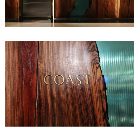
照相簿
影音區
創意出版服務
歷史區
關於Yilan
個人著作
活動實況記錄
媒體報導一覽
合作與代言
訂閱電子報