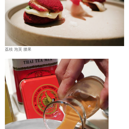
荔枝 泡芙 腰果