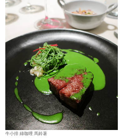
牛小排 綠咖哩 馬鈴薯