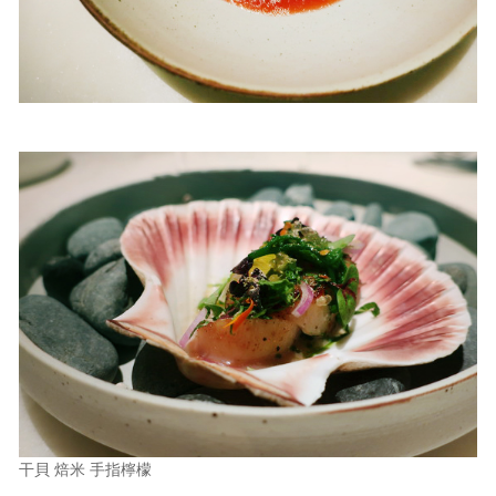
干貝 焙米 手指檸檬