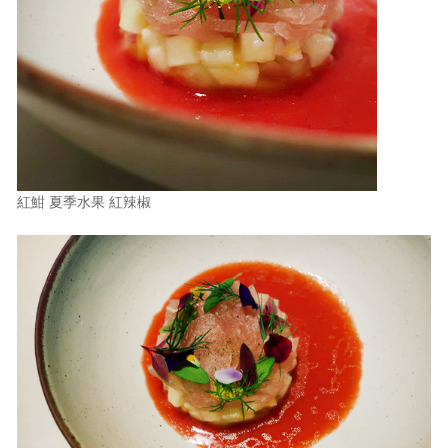
紅魽 夏季水果 紅辣椒