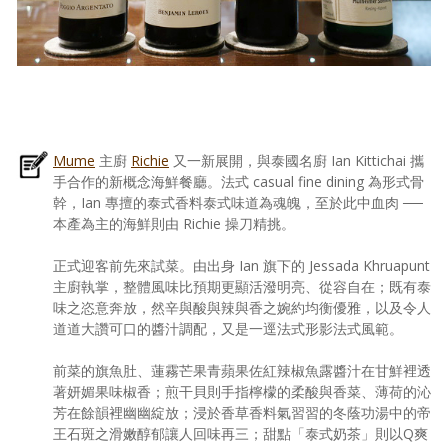
Mume
主廚
Richie
又一新展開，與泰國名廚 Ian Kittichai 攜
手合作的新概念海鮮餐廳。法式 casual fine dining 為形式骨
幹，Ian 專擅的泰式香料泰式味道為魂魄，至於此中血肉 ──
本產為主的海鮮則由 Richie 操刀精挑。
正式迎客前先來試菜。由出身 Ian 旗下的 Jessada Khruapunt
主廚執掌，整體風味比預期更顯活潑明亮、從容自在；既有泰
味之恣意奔放，然辛與酸與辣與香之婉約均衡優雅，以及令人
道道大讚可口的醬汁調配，又是一逕法式形影法式風範。
前菜的旗魚肚、蓮霧芒果青蘋果佐紅辣椒魚露醬汁在甘鮮裡透
著妍媚果味椒香；煎干貝則手指檸檬的柔酸與香菜、薄荷的沁
芳在餘韻裡幽幽綻放；浸於香草香料氣習習的冬蔭功湯中的帝
王石斑之滑嫩醇郁讓人回味再三；甜點「泰式奶茶」則以Q爽