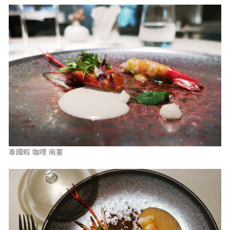
泰國蝦 咖哩 南薑