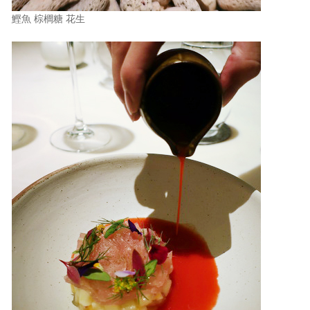
鰹魚 棕櫚糖 花生