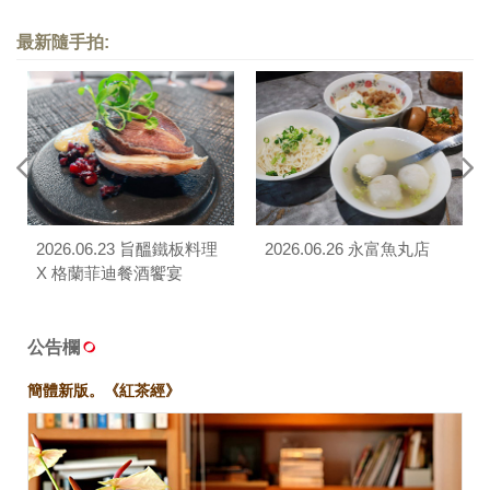
最新隨手拍:
2026.06.23 旨醞鐵板料理
2026.06.26 永富魚丸店
X 格蘭菲迪餐酒饗宴
公告欄
簡體新版。《紅茶經》