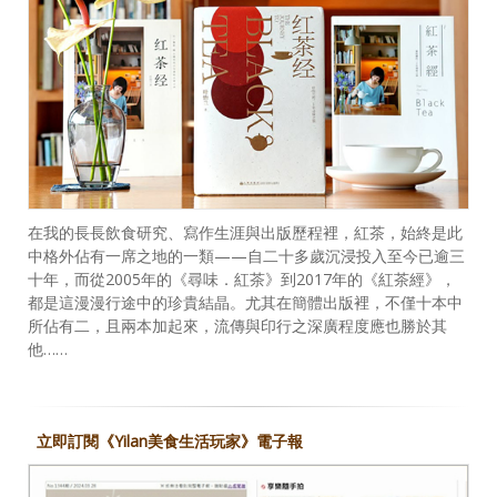
在我的長長飲食研究、寫作生涯與出版歷程裡，紅茶，始終是此
中格外佔有一席之地的一類——自二十多歲沉浸投入至今已逾三
十年，而從2005年的《尋味．紅茶》到2017年的《紅茶經》，
都是這漫漫行途中的珍貴結晶。尤其在簡體出版裡，不僅十本中
所佔有二，且兩本加起來，流傳與印行之深廣程度應也勝於其
他……
立即訂閱《Yilan美食生活玩家》電子報