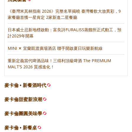
《臺灣米其林指南 2026》完整名單揭曉 臺灣餐飲大放異彩，9
家餐廳首獲一星肯定 2家新進二星餐廳
日本威士忌新地標啟動：富良詩FURALISS蒸餾所正式動工，預
計2029年開幕
MINI ✕ 宜蘭凱渡廣場酒店 聯手開啟夏日玩樂新航線
重新定義當代啤酒品味！三得利頂級啤酒 The PREMIUM
MALT’S 2026 質感進化！
麥卡倫 • 新餐酒時代
麥卡倫甜蜜新浪潮
麥卡倫團圓美味學
麥卡倫 • 新餐桌