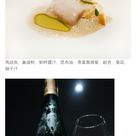
馬頭魚、象拔蚌、鮮蚵醬汁、昆布油、香葉萬壽菊、銀杏、菊花、
柚子汁