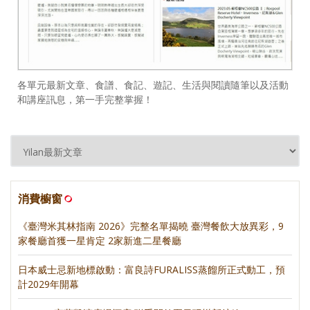
各單元最新文章、食譜、食記、遊記、生活與閱讀隨筆以及活動
和講座訊息，第一手完整掌握！
消費櫥窗
《臺灣米其林指南 2026》完整名單揭曉 臺灣餐飲大放異彩，9
家餐廳首獲一星肯定 2家新進二星餐廳
日本威士忌新地標啟動：富良詩FURALISS蒸餾所正式動工，預
計2029年開幕