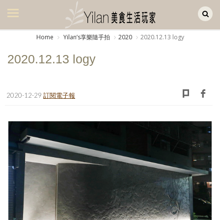
Yilan作品區
美食集
Home
Yilanʼs享樂隨手拍
2020
2020.12.13 logy
美飲集
2020.12.13 logy
廚房集
旅遊集
2020-12-29
訂閱電子報
旅遊美食集
生活風
書房集
日記簿
餐桌週記
享樂隨手拍