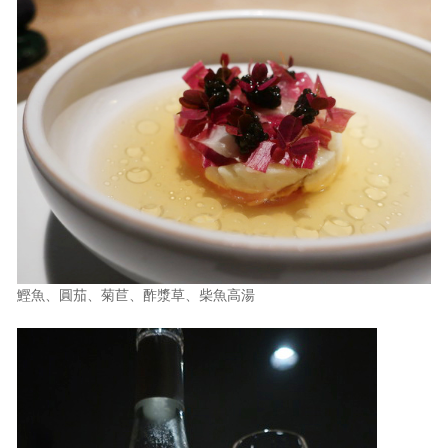
鰹魚、圓茄、菊苣、酢漿草、柴魚高湯