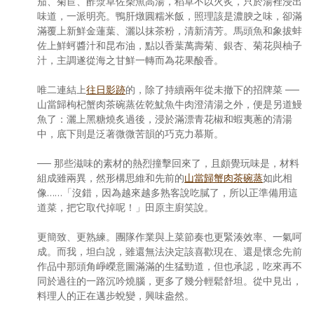
茄、菊苣、酢漿草佐柴魚高湯，稻草不以火炙，只於湯裡浸出
味道，一派明亮。鴨肝燉圓糯米飯，照理該是濃腴之味，卻滿
滿覆上新鮮金蓮葉、灑以抹茶粉，清新清芳。馬頭魚和象拔蚌
佐上鮮蚵醬汁和昆布油，點以香葉萬壽菊、銀杏、菊花與柚子
汁，主調遂從海之甘鮮一轉而為花果酸香。
唯二連結上
往日影跡
的，除了持續兩年從未撤下的招牌菜 ──
山當歸枸杞蟹肉茶碗蒸佐乾魷魚牛肉澄清湯之外，便是另道鰻
魚了：灑上黑糖燒炙過後，浸於滿漂青花椒和蝦夷蔥的清湯
中，底下則是泛著微微苦韻的巧克力慕斯。
── 那些滋味的素材的熱烈撞擊回來了，且頗覺玩味是，材料
組成雖兩異，然形構思維和先前的
山當歸蟹肉茶碗蒸
如此相
像……「沒錯，因為越來越多熟客說吃膩了，所以正準備用這
道菜，把它取代掉呢！」田原主廚笑說。
更簡致、更熟練。團隊作業與上菜節奏也更緊湊效率、一氣呵
成。而我，坦白說，雖還無法決定該喜歡現在、還是懷念先前
作品中那頭角崢嶸意圖滿滿的生猛勁道，但也承認，吃來再不
同於過往的一路沉吟燒腦，更多了幾分輕鬆舒坦。從中見出，
料理人的正在邁步蛻變，興味盎然。