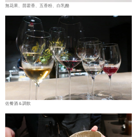
無花果、茴藿香、五香粉、白乳酪
佐餐酒＆調飲