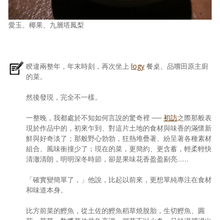
愛玉、椰果、九層塔鳳梨
睽違兩整年，年末時刻，再次坐上
logy
餐桌、品嚐田原主廚
的菜。
然後發現，完全不一樣。
一整晚，我都處於不知如何言說的驚奇裡 ──
初訪
之際那般表
現於作品中的，初來乍到、對這片土地的食材與味香的滿懷新
鮮與好奇淡了；那般野心勃勃，狂熱堆疊著、紛呈著各種素材
組合、風味衝撞少了；現在的菜，更簡約、更含蓄，輕柔輕快
清澈清朗，明明深冬時節，卻是果味花香盈盈剔亮……
「確實變簡單了，」他說，比起以前來，更想單純專注在食材
和味道本身。
比方前菜的鰹魚，從土佐的鰹魚稻草燒脫胎，生切鰹魚、圓