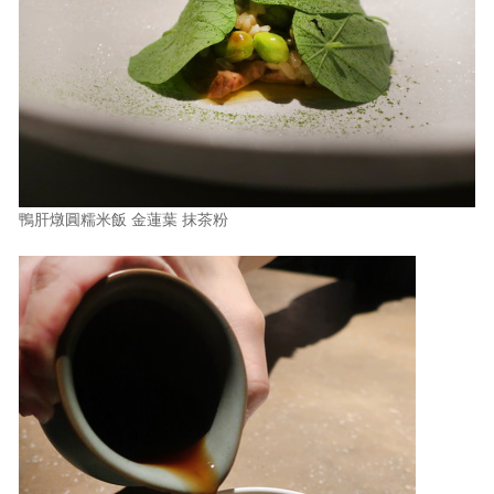
鴨肝燉圓糯米飯 金蓮葉 抹茶粉