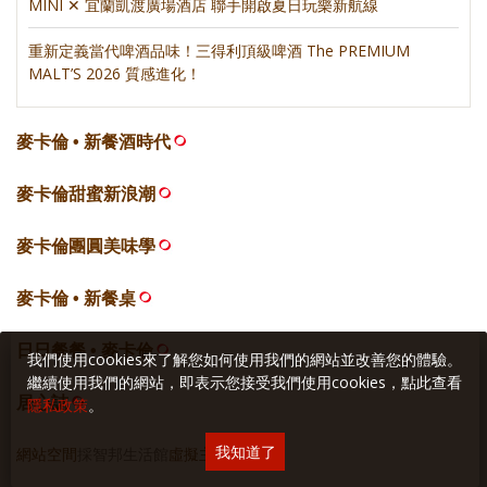
MINI ✕ 宜蘭凱渡廣場酒店 聯手開啟夏日玩樂新航線
重新定義當代啤酒品味！三得利頂級啤酒 The PREMIUM
MALT’S 2026 質感進化！
麥卡倫 • 新餐酒時代
麥卡倫甜蜜新浪潮
麥卡倫團圓美味學
麥卡倫 • 新餐桌
日日餐餐 • 麥卡倫
我們使用cookies來了解您如何使用我們的網站並改善您的體驗。
繼續使用我們的網站，即表示您接受我們使用cookies，點此查看
居心誌
隱私政策
。
我知道了
網站空間
採智邦生活館
虛擬主機