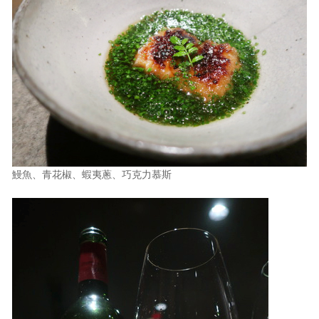
鰻魚、青花椒、蝦夷蔥、巧克力慕斯