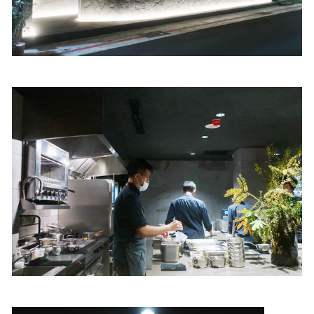
照相簿
影音區
創意出版服務
歷史區
關於Yilan
個人著作
活動實況記錄
媒體報導一覽
合作與代言
訂閱電子報