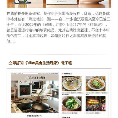
在我的長長飲食研究、寫作生涯與出版歷程裡，紅茶，始終是此
中格外佔有一席之地的一類——自二十多歲沉浸投入至今已逾三
十年，而從2005年的《尋味．紅茶》到2017年的《紅茶經》，
都是這漫漫行途中的珍貴結晶。尤其在簡體出版裡，不僅十本中
所佔有二，且兩本加起來，流傳與印行之深廣程度應也勝於其
他……
立即訂閱《Yilan美食生活玩家》電子報