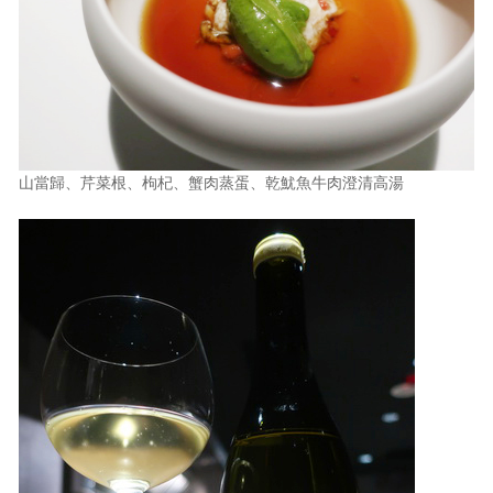
山當歸、芹菜根、枸杞、蟹肉蒸蛋、乾魷魚牛肉澄清高湯