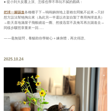
● 從小到大反覆上演、怎樣也學不乖玩不膩的戲碼：
把球一腳踢進
各種櫃子下→嗚嗚躺倒地上耍賴生悶氣不起來→只好
想方設法幫牠掏出來（為此另一半還以衣架自製了專用掏球道具）
→歡天喜地滿屋子飛般續追一圈、然後迅雷不及掩耳再次踢進去→
同樣步驟照章重來一回……
——毫無疑問，養貓助你學耐心＋練身體，再次得證。
2025.10.24