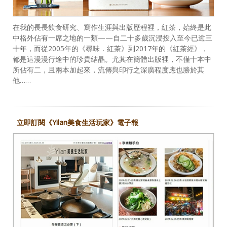
在我的長長飲食研究、寫作生涯與出版歷程裡，紅茶，始終是此
中格外佔有一席之地的一類——自二十多歲沉浸投入至今已逾三
十年，而從2005年的《尋味．紅茶》到2017年的《紅茶經》，
都是這漫漫行途中的珍貴結晶。尤其在簡體出版裡，不僅十本中
所佔有二，且兩本加起來，流傳與印行之深廣程度應也勝於其
他……
立即訂閱《Yilan美食生活玩家》電子報