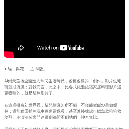
● 貓，與花……之 AI版。
AI
鋪天蓋地全面進入常民生活時代，各種各樣的「創作」影片也隨
而蔚成流風；對我而言，此之中，比各式旅遊旅宿家居料理影片還
更吸睛的，就是貓咪影片了。
在這虛擬奇幻世界裡，貓兒簡直無所不能，不僅能煮飯炒菜做麵
包，還能種田捕魚洗車蓋房當保母，甚至連揍猛虎打鱷魚欺狗狗救
幼獸、主演清裝宮鬥連續劇都難不倒牠們，神奇無比。