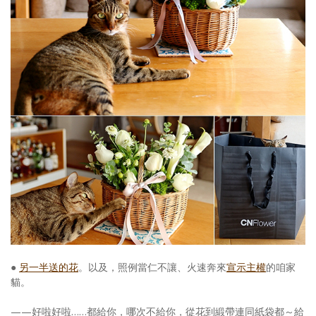
●
另一半送的花
。以及，照例當仁不讓、火速奔來
宣示主權
的咱家
貓。
——好啦好啦……都給你，哪次不給你，從花到緞帶連同紙袋都～給