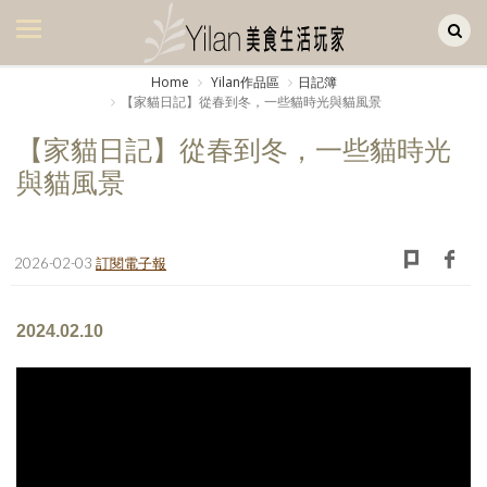
Yilan作品區
美食集
Home
Yilan作品區
日記簿
【家貓日記】從春到冬，一些貓時光與貓風景
美飲集
【家貓日記】從春到冬，一些貓時光
廚房集
與貓風景
旅遊集
旅遊美食集
2026-02-03
訂閱電子報
生活風
2024.02.10
書房集
日記簿
餐桌週記
享樂隨手拍