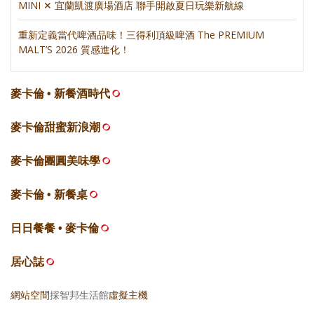
MINI ✕ 宜蘭凱渡廣場酒店 聯手開啟夏日玩樂新航線
重新定義當代啤酒品味！三得利頂級啤酒 The PREMIUM
MALT’S 2026 質感進化！
麥卡倫 • 新餐酒時代
麥卡倫甜蜜新浪潮
麥卡倫團圓美味學
麥卡倫 • 新餐桌
日日餐餐 • 麥卡倫
居心誌
網站空間
採智邦生活館
虛擬主機