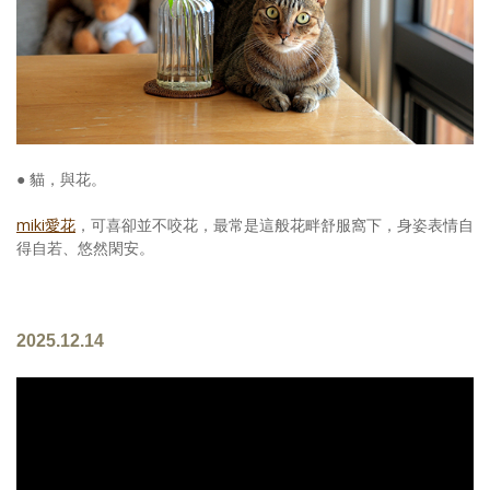
● 貓，與花。
miki愛花
，可喜卻並不咬花，最常是這般花畔舒服窩下，身姿表情自
得自若、悠然閑安。
2025.12.14