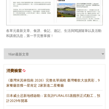
各單元最新文章、食譜、食記、遊記、生活與閱讀隨筆以及活動
和講座訊息，第一手完整掌握！
消費櫥窗
《臺灣米其林指南 2026》完整名單揭曉 臺灣餐飲大放異彩，9
家餐廳首獲一星肯定 2家新進二星餐廳
日本威士忌新地標啟動：富良詩FURALISS蒸餾所正式動工，預
計2029年開幕