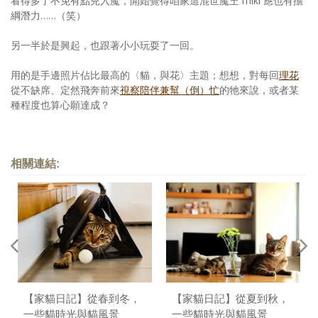
看得多了不免有點兒入魔，開始覺得咱家這混世魔王 miki 應也有擔
綱潛力……（笑）
另一半於是興起，也跟著小小玩耍了一回。
用的是手邊照片佔比最高的〈貓，與花〉主題；想想，對每回
理花
從不缺席、定然飛奔前來
視察陪伴兼幫（倒）忙
的牠來說，或者某
種程度也算心願達成？
相關連結:
【家貓日記】從春到冬，
【家貓日記】從夏到秋，
一些貓時光與貓風景
一些貓時光與貓風景