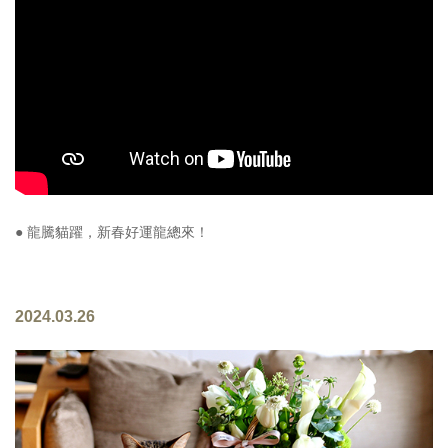
照相簿
影音區
創意出版服務
歷史區
關於Yilan
個人著作
● 龍騰貓躍，新春好運龍總來！
活動實況記錄
媒體報導一覽
2024.03.26
合作與代言
訂閱電子報