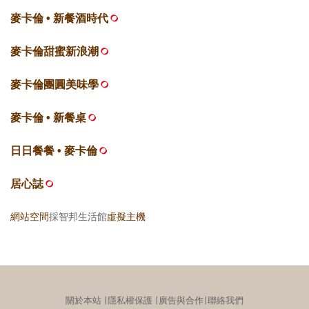
麥卡倫 • 新餐酒時代
麥卡倫甜蜜新浪潮
麥卡倫團圓美味學
麥卡倫 • 新餐桌
日日餐餐 • 麥卡倫
居心誌
網站空間
採智邦生活館
虛擬主機
關於本站
∣
隱私權保護
∣
廣告與合作
∣
聯絡我們