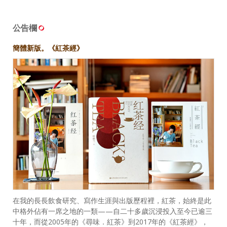
公告欄
簡體新版。《紅茶經》
在我的長長飲食研究、寫作生涯與出版歷程裡，紅茶，始終是此
中格外佔有一席之地的一類——自二十多歲沉浸投入至今已逾三
十年，而從2005年的《尋味．紅茶》到2017年的《紅茶經》，