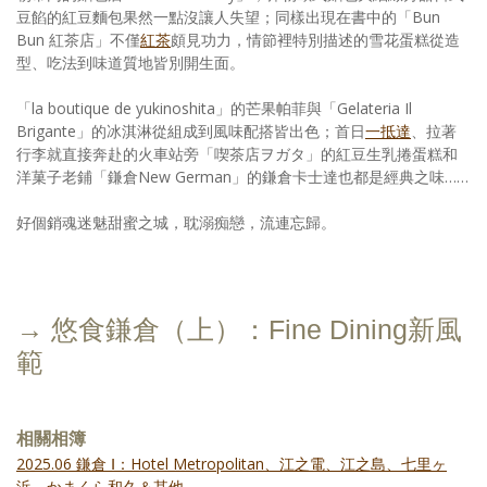
豆餡的紅豆麵包果然一點沒讓人失望；同樣出現在書中的「Bun
Bun 紅茶店」不僅
紅茶
頗見功力，情節裡特別描述的雪花蛋糕從造
型、吃法到味道質地皆別開生面。
「la boutique de yukinoshita」的芒果帕菲與「Gelateria Il
Brigante」的冰淇淋從組成到風味配搭皆出色；首日
一抵達
、拉著
行李就直接奔赴的火車站旁「喫茶店ヲガタ」的紅豆生乳捲蛋糕和
洋菓子老鋪「鎌倉New German」的鎌倉卡士達也都是經典之味……
好個銷魂迷魅甜蜜之城，耽溺痴戀，流連忘歸。
→ 悠食鎌倉（上）：Fine Dining新風
範
相關相簿
2025.06 鎌倉 Ⅰ：Hotel Metropolitan、江之電、江之島、七里ヶ
浜、かまくら和久＆其他