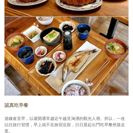
認真吃早餐
遊鎌倉宜早，以避開通常越近午越見洶湧的觀光人潮。所以，一改
以往旅行習慣，早上就不在旅宿逗留，日日晨起出門吃早餐然後走
逛。