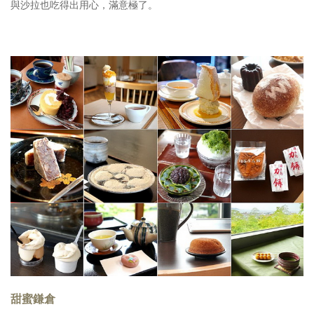
與沙拉也吃得出用心，滿意極了。
甜蜜鎌倉