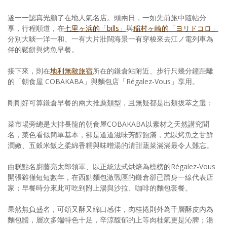
遂一一認真光顧了在地人氣名店。頭兩日，一如先前旅中隨帖分
享，行程順道，在
七里ヶ浜的「bills」
與
稲村ヶ崎的「ヨリドコロ」
分別大啖一洋一和、一有大片壯闊海景一有穿梭來去江ノ電列車為
伴的鬆餅與烤魚早餐。
接下來，則在
地利無敵旅宿
所在的鎌倉站附近、步行只幾分鐘距離
的「朝食屋 COBAKABA」與麵包店「Régalez-Vous」享用。
剛剛好可算鎌倉早餐的兩大推薦類型，且無疑都是出類拔萃之選：
菜市場旁總是大排長龍的朝食屋COBAKABA以素材之天然講究聞
名，菜色看似簡單基本，卻是道道滋味芳醇飽滿，尤以烤魚之甘鮮
潤嫩、五穀米飯之柔綿香糯與味噌湯的清甜蔬菜滿滿最令人難忘。
由糕點名廚藤亮太郎領軍、以正統法式烘焙為標榜的Régalez-Vous
開張雖僅短短數年，在西點麵包激戰區的鎌倉卻已躋身一線代表店
家；早餐時分來此可吃到附上湯與沙拉、咖啡的麵包套餐。
果然無負盛名，可頌又酥又綿口感佳，肉桂捲則外為千層酥皮內為
麵包體，層次多端特色十足，辛涼馥郁的上等肉桂氣更是沁脾；湯