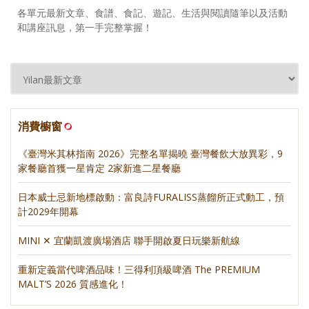
各單元最新文章、食譜、食記、遊記、生活與閱讀隨筆以及活動
和講座訊息，第一手完整掌握！
消費櫥窗
《臺灣米其林指南 2026》完整名單揭曉 臺灣餐飲大放異彩，9
家餐廳首獲一星肯定 2家新進二星餐廳
日本威士忌新地標啟動：富良詩FURALISS蒸餾所正式動工，預
計2029年開幕
MINI ✕ 宜蘭凱渡廣場酒店 聯手開啟夏日玩樂新航線
重新定義當代啤酒品味！三得利頂級啤酒 The PREMIUM
MALT’S 2026 質感進化！