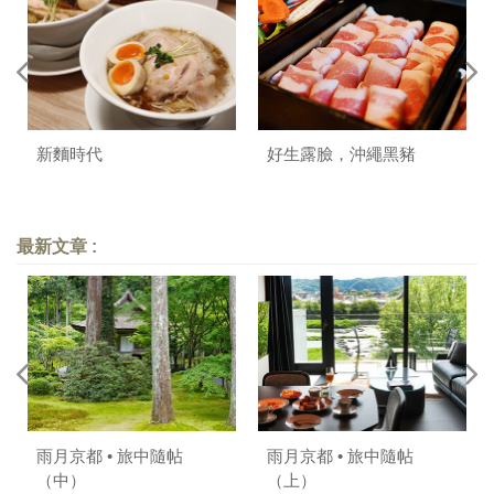
新麵時代
好生露臉，沖繩黑豬
最新文章 :
雨月京都 • 旅中隨帖
雨月京都 • 旅中隨帖
（中）
（上）