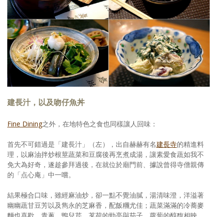
照相簿
影音區
創意出版服務
歷史區
關於Yilan
建長汁，以及吻仔魚丼
個人著作
Fine Dining
之外，在地特色之食也同樣讓人回味：
活動實況記錄
首先不可錯過是「建長汁」（左），出自赫赫有名
建長寺
的精進料
媒體報導一覽
理，以麻油拌炒根莖蔬菜和豆腐後再烹煮成湯，讓素愛食蔬如我不
免大為好奇，遂趁參拜過後，在就位於廟門前、據說曾得寺僧親傳
合作與代言
的「点心庵」中一嚐。
訂閱電子報
結果極合口味，雖經麻油炒，卻一點不覺油膩，湯清味澄，洋溢著
幽幽蔬甘豆芳以及雋永的芝麻香，配飯糰尤佳；蔬菜滿滿的冷蕎麥
麵也喜歡，青蔥、鴨兒芹、茗荷的勁亮與茄子、蘿蔔的醇馥相映