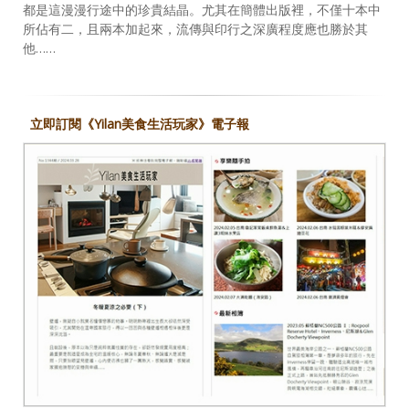
都是這漫漫行途中的珍貴結晶。尤其在簡體出版裡，不僅十本中
所佔有二，且兩本加起來，流傳與印行之深廣程度應也勝於其
他……
立即訂閱《Yilan美食生活玩家》電子報