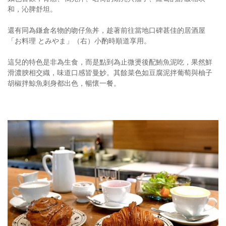
和，沁脾舒坦。
還有同為鎌倉名物的吻仔魚丼，趁著前往當地口碑甚佳的居酒屋
「お料理 とみやま」（右）小酌時順道享用。
這兒的特色是非為生食，而是點到為止微燙後配鮪魚泥吃，果然鮮
滑濃腴相交織，味道口感皆曼妙。其餘菜色如豆腐泥拌葡萄與柚子
胡椒拌鯨魚刺身都出色，暢懷一餐。