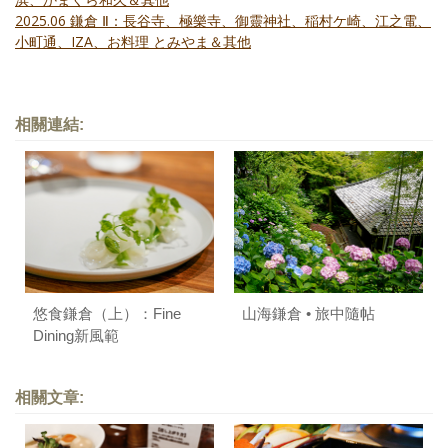
2025.06 鎌倉 Ⅱ：長谷寺、極樂寺、御靈神社、稲村ケ崎、江之電、
小町通、IZA、お料理 とみやま＆其他
相關連結:
悠食鎌倉（上）：Fine
山海鎌倉 • 旅中隨帖
Dining新風範
相關文章: