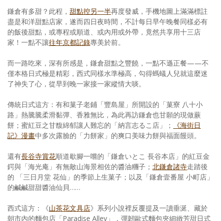
鎌倉有多甜？此程，
甜點控另一半
再度發威，手機地圖上滿滿標註
盡是和洋甜點店家，遂而四日夜時間，不計每日早午晚餐同樣必有
的飯後甜點，或專程或順道、或內用或外帶，竟然共享用十三店
家！一點不讓
往年京都記錄
專美於前。
而一路吃來，深有所感是，鎌倉甜點之豐饒，一點不遜正餐——不
僅本格日式極是精彩，西式同樣水準極高，勾得螞蟻人兒就這麼迷
了神失了心，從早到晚一家接一家縱情大啖。
傳統日式這方：有和菓子老鋪「豐島屋」所開設的「菓寮 八十小
路」熱騰騰柔滑黏彈、香雅無比，為此再訪鎌倉也甘願的現做蕨
餅；蜜紅豆之甘馥綿郁讓人難忘的「納言志るこ店」；
《海街日
記》漫畫
中多次露臉的「力餅家」的爽口美味力餅與福面饅頭。
還有
長谷寺賞花
順道歇腳一嚐的「鎌倉いとこ 長谷本店」的紅豆金
鍔與「海光庵」有無敵山海景相佐的醬油糰子；
北鎌倉諸寺
走踏後
的 「三日月堂 花仙」的季節上生菓子；以及「鎌倉壹番屋 小町店」
的鹹鹹甜甜醬油仙貝……
西式這方：《
山茶花文具店
》系列小說裡反覆提及一讀垂涎、藏於
朝市內的麵包店「Paradise Alley」，彈韌歐式麵包夾細緻芳甜日式