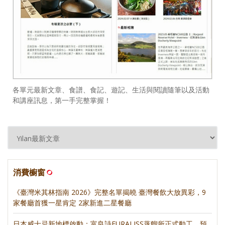
各單元最新文章、食譜、食記、遊記、生活與閱讀隨筆以及活動
和講座訊息，第一手完整掌握！
消費櫥窗
《臺灣米其林指南 2026》完整名單揭曉 臺灣餐飲大放異彩，9
家餐廳首獲一星肯定 2家新進二星餐廳
日本威士忌新地標啟動：富良詩FURALISS蒸餾所正式動工，預