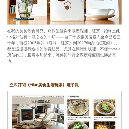
在我的長長飲食研究、寫作生涯與出版歷程裡，紅茶，始終是此
中格外佔有一席之地的一類——自二十多歲沉浸投入至今已逾三
十年，而從2005年的《尋味．紅茶》到2017年的《紅茶經》，
都是這漫漫行途中的珍貴結晶。尤其在簡體出版裡，不僅十本中
所佔有二，且兩本加起來，流傳與印行之深廣程度應也勝於其
他……
立即訂閱《Yilan美食生活玩家》電子報