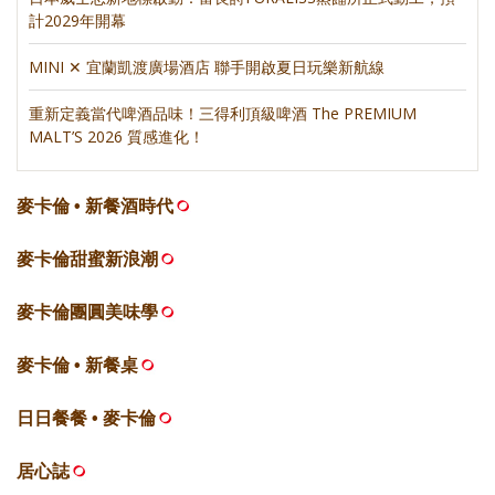
計2029年開幕
MINI ✕ 宜蘭凱渡廣場酒店 聯手開啟夏日玩樂新航線
重新定義當代啤酒品味！三得利頂級啤酒 The PREMIUM
MALT’S 2026 質感進化！
麥卡倫 • 新餐酒時代
麥卡倫甜蜜新浪潮
麥卡倫團圓美味學
麥卡倫 • 新餐桌
日日餐餐 • 麥卡倫
居心誌