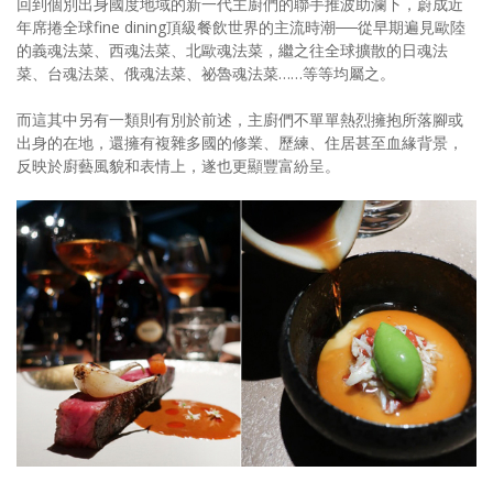
回到個別出身國度地域的新一代主廚們的聯手推波助瀾下，蔚成近
年席捲全球fine dining頂級餐飲世界的主流時潮──從早期遍見歐陸
的義魂法菜、西魂法菜、北歐魂法菜，繼之往全球擴散的日魂法
菜、台魂法菜、俄魂法菜、祕魯魂法菜……等等均屬之。
而這其中另有一類則有別於前述，主廚們不單單熱烈擁抱所落腳或
出身的在地，還擁有複雜多國的修業、歷練、住居甚至血緣背景，
反映於廚藝風貌和表情上，遂也更顯豐富紛呈。