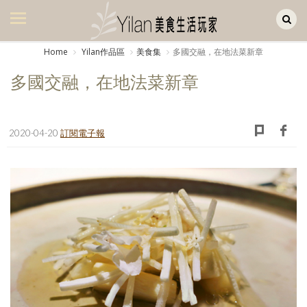
Yilan作品區
美食集
Home
Yilan作品區
美食集
多國交融，在地法菜新章
美飲集
多國交融，在地法菜新章
廚房集
旅遊集
2020-04-20
訂閱電子報
旅遊美食集
生活風
書房集
日記簿
餐桌週記
享樂隨手拍