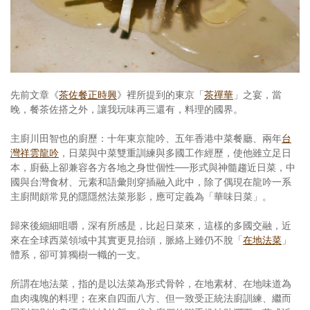
照相簿
影音區
創意出版服務
先前文章《
茶佐餐正時興
》裡所提到的東京「
茶禪華
」之宴，當
歷史區
晚，餐茶佐搭之外，讓我玩味再三還有，料理的國界。
關於Yilan
主廚川田智也的廚歷：十年東京龍吟、五年香港中菜餐廳、兩年
台
灣祥雲龍吟
，日菜與中菜雙重訓練與多國工作經歷，使他雖立足日
個人著作
本，廚藝上卻兼容各方各地之身世個性──形式與神髓趨近日菜，中
國與台灣食材、元素和語彙則穿插融入此中，除了偶現在龍吟一系
活動實況記錄
主廚間頗常見的隱隱然法菜形影，應可定義為「華味日菜」。
媒體報導一覽
歸來後細細咀嚼，深有所感是，比起日菜來，這樣的多國交融，近
來在全球西菜領域中其實更見抬頭，脈絡上雖仍不脫「
在地法菜
」
合作與代言
體系，卻可算獨樹一幟的一支。
訂閱電子報
所謂在地法菜，指的是以法菜為形式骨幹，在地素材、在地味道為
血肉魂魄的料理；在來自四面八方、但一致受正統法廚訓練、繼而