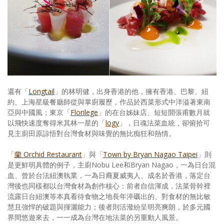
還有「
Longtail
」的林明健，出身香港的他，擁有香港、巴黎、紐
約、上海星級餐廳師從與掌廚履歷，作品於西菜形式中洋溢著東南
亞與中國風；東京「
Florilege
」的在台姊妹店、短短開張甫數月就
以飛快速度奪得米其林一星的「
logy
」，日魂法菜血統，卻俯拾可
見主廚田原諒悟對台灣食材與味覺的無比痴狂和熱情。
「
蘭 Orchid Restaurant
」與「
Town by Bryan Nagao Taipei
」則
是更鮮明具體的例子，主廚Nobu Lee和Bryan Nagao，一為日台混
血、曾於台法紐澳執業，一為日裔夏威夷人、成名於香港，落定台
灣後也同樣都以台灣食材為創作核心：前者自信渾成，法菜骨幹裡
流露日台紐澳等本真看待食物之地長年淬礪出的、對食材的無比敏
慧且強悍的破題與揮灑能力；後者則活潑紛呈明亮爽朗，於多元國
界間悠遊來去，一一成為台灣在地法菜的另重動人風景。