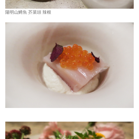
陽明山鱒魚 芥菜頭 辣根