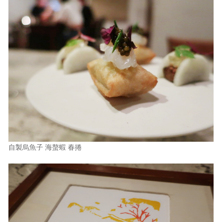
自製烏魚子 海螯蝦 春捲