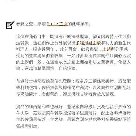
春夏之交，來嚐
Steve 主廚
的此季菜單。
這位在我心目中，既擁有正統法菜歷練、卻又因獨特人生與職
涯背景，遂在創作上分外展現出
多端混融面貌
和功力的新生代
料理人，暌違近兩年， 此刻再會，歡喜察覺，
上趟
所分明感
受到的豐富紛呈似有收斂，一如許多我所長年關注且傾心欣賞
的主廚們一般，在邁進成長之路上開始步步去蕪存菁、化繁入
簡，遂越加精準圓熟、自信洗練。
首道波士頓龍蝦前菜便先驚艷：蝦身刷二荊條辣醬烤、蝦螯配
香料麵包粉，佐搭無菁與檸檬昆布高湯汁以及脆炸甜甜圈配龍
蝦奶油醬汁，看似簡約，卻是滋味香味既奔放又凝煉。
湯品的紐西蘭和羊也極好，靈感來自藏族岳父為他親手烹煮的
羊肉湯，菇蕈蔬菜羊骨湯裡浸著羊里肌薄片，配上香料蜂蜜烤
羊鞍佐蘋果辣醬，羊之鮮、果蔬之甜在點點香料辛香提點下益
發繾綣明媚。