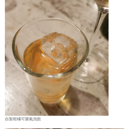
自製柑橘可樂氣泡飲