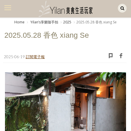
Yilan作品區
美食集
Home
Yilanʼs享樂隨手拍
2025
2025.05.28 香色 xiang Se
美飲集
2025.05.28 香色 xiang Se
廚房集
旅遊集
2025-06-19
訂閱電子報
旅遊美食集
生活風
書房集
日記簿
餐桌週記
享樂隨手拍