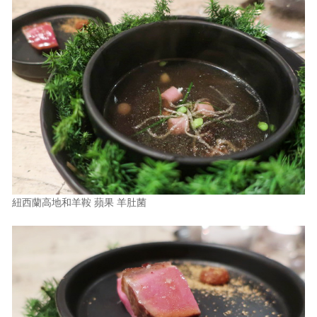
紐西蘭高地和羊鞍 蘋果 羊肚菌