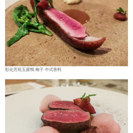
彰化芳苑玉露鴨 梅子 中式香料