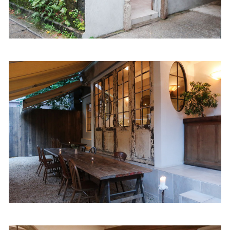
照相簿
影音區
創意出版服務
歷史區
關於Yilan
個人著作
活動實況記錄
媒體報導一覽
合作與代言
訂閱電子報