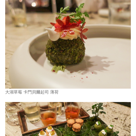
大湖草莓 卡門貝爾起司 薄荷