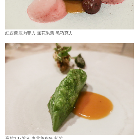
紐西蘭鹿肉菲力 無花果葉 黑巧克力
高雄147號米 東北角鮑魚 筍乾