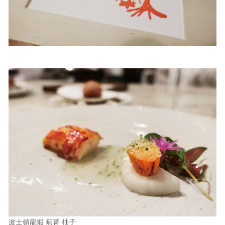
波士頓龍蝦 蕪菁 柚子