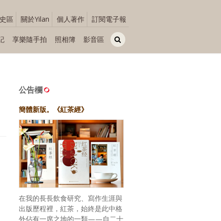
史區
關於Yilan
個人著作
訂閱電子報
記
享樂隨手拍
照相簿
影音區
公告欄
簡體新版。《紅茶經》
在我的長長飲食研究、寫作生涯與
出版歷程裡，紅茶，始終是此中格
外佔有一席之地的一類——自二十