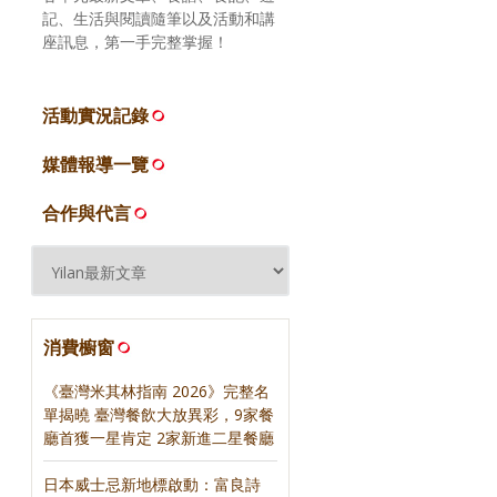
記、生活與閱讀隨筆以及活動和講
座訊息，第一手完整掌握！
活動實況記錄
媒體報導一覽
合作與代言
消費櫥窗
《臺灣米其林指南 2026》完整名
單揭曉 臺灣餐飲大放異彩，9家餐
廳首獲一星肯定 2家新進二星餐廳
日本威士忌新地標啟動：富良詩