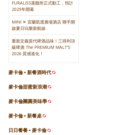
FURALISS蒸餾所正式動工，預計
2029年開幕
MINI ✕ 宜蘭凱渡廣場酒店 聯手開
啟夏日玩樂新航線
重新定義當代啤酒品味！三得利頂
級啤酒 The PREMIUM MALT’S
2026 質感進化！
麥卡倫 • 新餐酒時代
麥卡倫甜蜜新浪潮
麥卡倫團圓美味學
麥卡倫 • 新餐桌
日日餐餐 • 麥卡倫