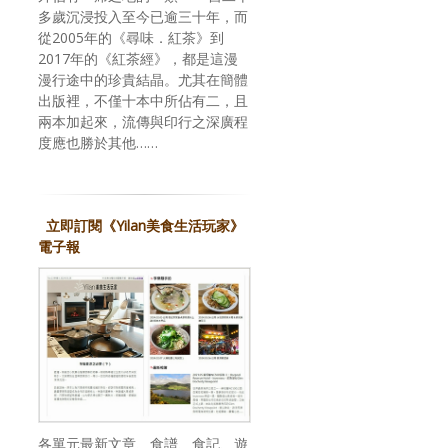
多歲沉浸投入至今已逾三十年，而
從2005年的《尋味．紅茶》到
2017年的《紅茶經》，都是這漫
漫行途中的珍貴結晶。尤其在簡體
出版裡，不僅十本中所佔有二，且
兩本加起來，流傳與印行之深廣程
度應也勝於其他……
立即訂閱《Yilan美食生活玩家》
電子報
各單元最新文章、食譜、食記、遊