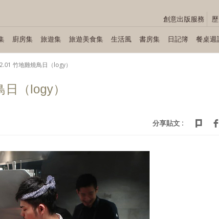
創意出版服務
歷
集
廚房集
旅遊集
旅遊美食集
生活風
書房集
日記簿
餐桌週
.12.01 竹地雞燒鳥日（logy）
燒鳥日（logy）
分享貼文 :