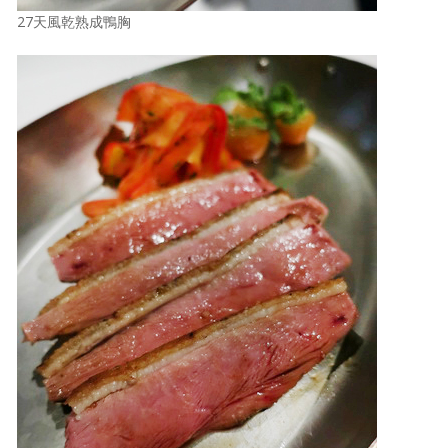
27天風乾熟成鴨胸