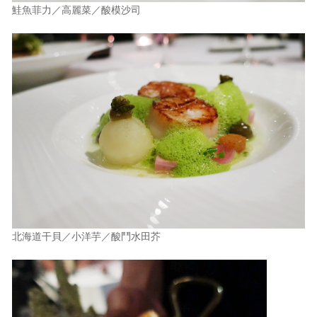
鮭魚菲力／高麗菜／酸模沙司
北海道干貝／小洋芋／酸鬥水田芥