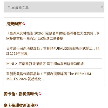
消費櫥窗
《臺灣米其林指南 2026》完整名單揭曉 臺灣餐飲大放異彩，9
家餐廳首獲一星肯定 2家新進二星餐廳
日本威士忌新地標啟動：富良詩FURALISS蒸餾所正式動工，預
計2029年開幕
MINI ✕ 宜蘭凱渡廣場酒店 聯手開啟夏日玩樂新航線
重新定義當代啤酒品味！三得利頂級啤酒 The PREMIUM
MALT’S 2026 質感進化！
麥卡倫 • 新餐酒時代
麥卡倫甜蜜新浪潮