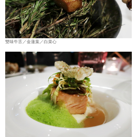
雙味牛舌／金蓮葉／白菜心