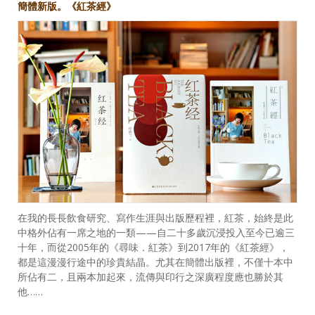
簡體新版。《紅茶經》
在我的長長飲食研究、寫作生涯與出版歷程裡，紅茶，始終是此
中格外佔有一席之地的一類——自二十多歲沉浸投入至今已逾三
十年，而從2005年的《尋味．紅茶》到2017年的《紅茶經》，
都是這漫漫行途中的珍貴結晶。尤其在簡體出版裡，不僅十本中
所佔有二，且兩本加起來，流傳與印行之深廣程度應也勝於其
他……