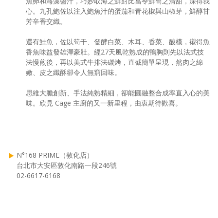
魚卵和海藻醬汁，巧妙取海之鮮對比當令鮮筍之清甜，深得我
心。九孔鮑佐以注入鮑魚汁的蛋茄和青花椒與山椒芽，鮮醇甘
芳辛香交織。
還有鮭魚，佐以筍干、發酵白菜、木耳、香菜、酸模，襯得魚
香魚味益發雄渾豪壯。經27天風乾熟成的鴨胸則先以法式技
法慢煎後，再以美式牛排法碳烤，直截簡單呈現，然肉之綿
嫩、皮之纖酥卻令人無窮回味。
思維大膽創新、手法純熟精細，卻能圓融整合成率直入心的美
味。欣見 Cage 主廚的又一新里程，由衷期待歡喜。
N°168 PRIME（敦化店）
台北市大安區敦化南路一段246號
02-6617-6168