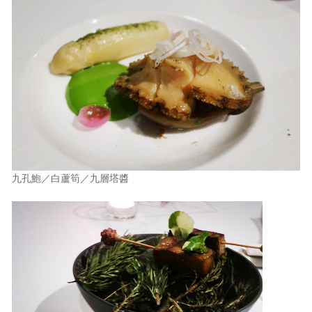
九孔鮑／白蘆筍／九層塔醬