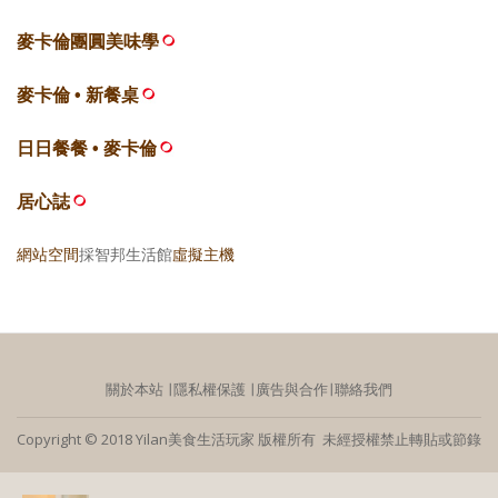
麥卡倫團圓美味學
麥卡倫 • 新餐桌
日日餐餐 • 麥卡倫
居心誌
網站空間
採智邦生活館
虛擬主機
關於本站
∣
隱私權保護
∣
廣告與合作
∣
聯絡我們
Copyright © 2018 Yilan美食生活玩家 版權所有 未經授權禁止轉貼或節錄