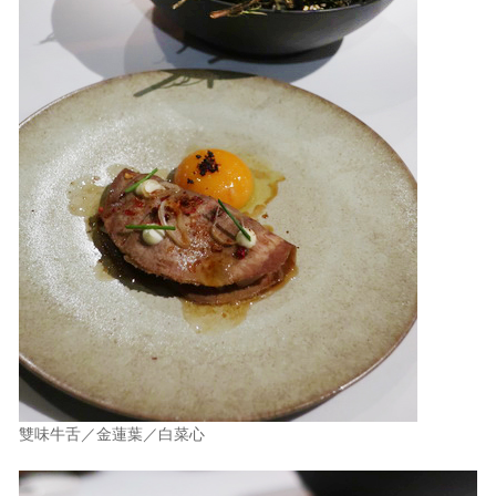
雙味牛舌／金蓮葉／白菜心