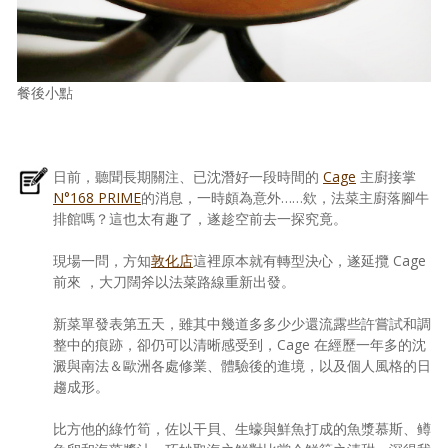
餐後小點
日前，聽聞長期關注、已沈潛好一段時間的
Cage
主廚接掌
N°168 PRIME
的消息，一時頗為意外……欸，法菜主廚落腳牛
排館嗎？這也太有趣了，遂趁空前去一探究竟。
現場一問，方知
敦化店
這裡原本就有轉型決心，遂延攬 Cage
前來 ，大刀闊斧以法菜路線重新出發。
新菜單發表第五天，雖其中幾道多多少少還流露些許嘗試和調
整中的痕跡，卻仍可以清晰感受到，Cage 在經歷一年多的沈
澱與南法＆歐洲各處修業、體驗後的進境，以及個人風格的日
趨成形。
比方他的綠竹筍，佐以干貝、生蠔與鮮魚打成的魚漿慕斯、鳟