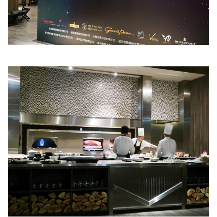
照相簿
影音區
創意出版服務
歷史區
關於Yilan
個人著作
活動實況記錄
媒體報導一覽
合作與代言
訂閱電子報