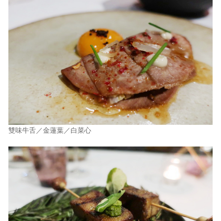
雙味牛舌／金蓮葉／白菜心