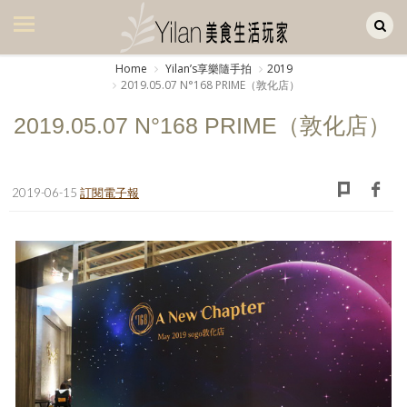
Yilan作品區
美食集
Home
Yilanʼs享樂隨手拍
2019
2019.05.07 N°168 PRIME（敦化店）
美飲集
2019.05.07 N°168 PRIME（敦化店）
廚房集
旅遊集
2019-06-15
訂閱電子報
旅遊美食集
生活風
書房集
日記簿
餐桌週記
享樂隨手拍