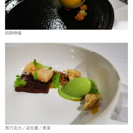
招牌檸檬
黑巧克力／花生醬／香菜