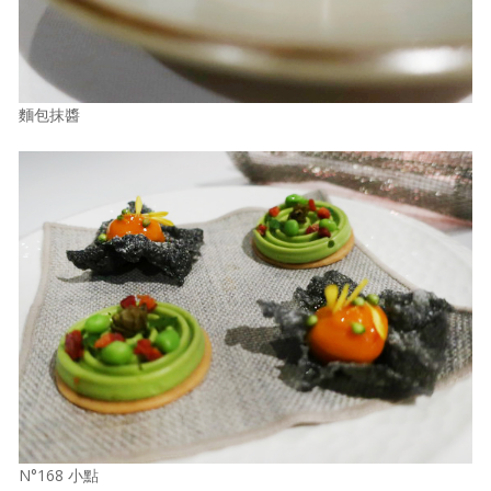
麵包抹醬
N°168 小點