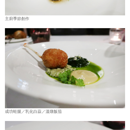
主廚季節創作
成功蛙腿／乳化白蒜／溫燉飯茄