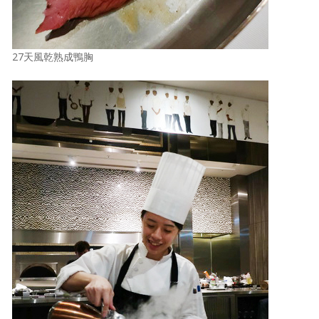
27天風乾熟成鴨胸