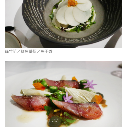
綠竹筍／鮮魚慕斯／魚子醬