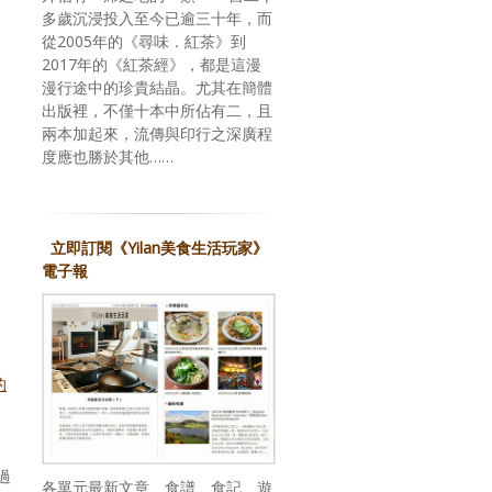
多歲沉浸投入至今已逾三十年，而
從2005年的《尋味．紅茶》到
2017年的《紅茶經》，都是這漫
漫行途中的珍貴結晶。尤其在簡體
出版裡，不僅十本中所佔有二，且
兩本加起來，流傳與印行之深廣程
度應也勝於其他……
立即訂閱《Yilan美食生活玩家》
電子報
的
，
過
各單元最新文章、食譜、食記、遊