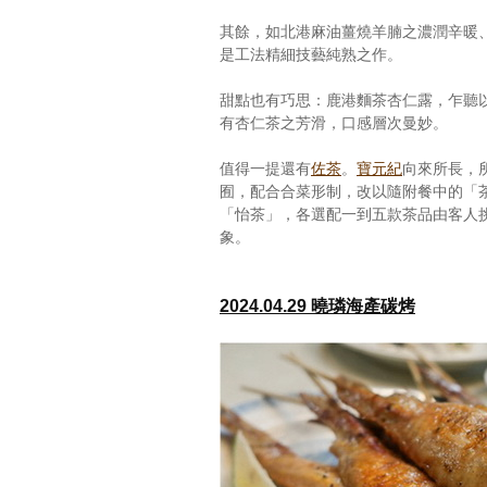
其餘，如北港麻油薑燒羊腩之濃潤辛暖
是工法精細技藝純熟之作。
甜點也有巧思：鹿港麵茶杏仁露，乍聽
有杏仁茶之芳滑，口感層次曼妙。
值得一提還有
佐茶
。
寶元紀
向來所長，
囿，配合合菜形制，改以隨附餐中的「
「怡茶」，各選配一到五款茶品由客人
象。
2024.04.29 曉璘海產碳烤