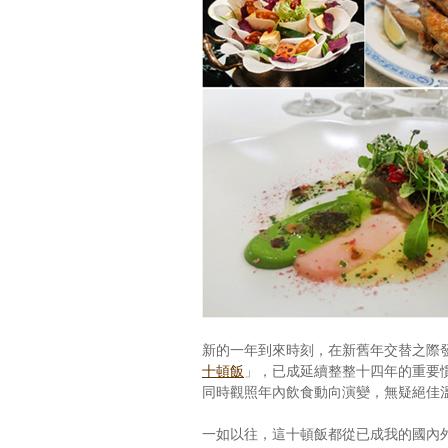
新的一年到來時刻，在新舊年交替之際
十頓飯
」，已成延續整整十四年的重要
同時觀照年內飲食動向演變，無疑絕佳
一如以往，這十頓飯都從已成我的國內