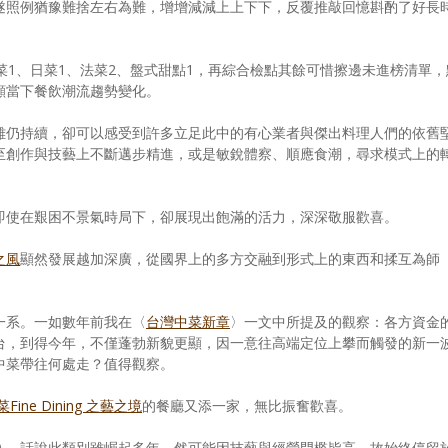
遂照例猶豫難捨左右為難，增增減減上上下下，反覆推敲回憶斟酌了好長
菜1、日菜1、法菜2、盤式甜點1，再綜合檢點其餘可惜擦邊未進榜清單，
顯當下餐飲潮流趨勢變化。
雖仍持續，卻可以感受到許多立足此中的有心業者與傑出料理人們的依舊
至創作與技藝上不斷邁步精進，或是敏銳體察、順應食潮，尋求模式上的
即使在艱困不景氣時局下，卻展現出飽滿的活力，深深敬服歡喜。
之風
顯然發展越加深廣，從國界上的多方交融到形式上的東西和揉互為師
一系。一如數年前我在〈
台灣中菜新章
〉一文中所提及的觀察：各方資金
台，到得今年，不僅蓬勃新貌更顯，因一意往高端定位上攀而觸發的新一
中菜帶往何處走？值得觀察。
Fine Dining 之藝之境
的餐廳又添一家，無比振奮歡喜。
入。話說此類別雖崛起多年，然可能因技藝與經營門檻皆高，故始終停留