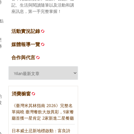
時
記、生活與閱讀隨筆以及活動和講
座訊息，第一手完整掌握！
點
活動實況記錄
堅
媒體報導一覽
轉
合作與代言
消費櫥窗
的
波
《臺灣米其林指南 2026》完整名
單揭曉 臺灣餐飲大放異彩，9家餐
廳首獲一星肯定 2家新進二星餐廳
日本威士忌新地標啟動：富良詩
於