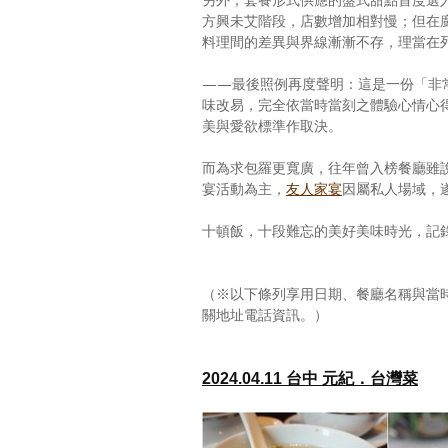
方興未艾階段，店數增加相對慢；但在
料理間的差異與界線漸漸不存，理當在
——最後照例再度聲明：這是一份「非
味改易，完全依當時當刻之體驗心情心
美與愛欲標準作取決。
而為求包羅更寬廣，往年曾入榜餐廳雖
宴活動為主，
友人家宴
因屬私人場域，
十頓飯，十段難忘的美好美味時光，記
（※以下條列享用日期、餐廳名稱與當
關地址電話資訊。）
2024.04.11 台中 元紀．台灣菜