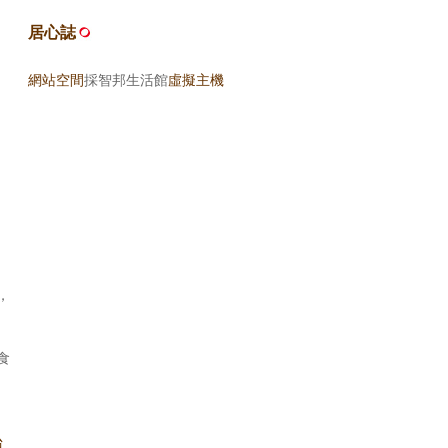
居心誌
網站空間
採智邦生活館
虛擬主機
，
食
台