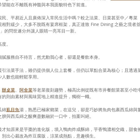
希望能在不離既有神髓與本我面貌特色下前進。
親民、平易近人且廣佈深入常民生活中嗎？較之法菜、日菜甚至中／粵菜
緩少，大多不脫既有宴席框架，真正達致 Fine Dining 之藝之境者
菜」的問世遂分外讓人眼睛一亮耳目一新。
高度。
細膩服務自不待言，然尤動我心者，卻還是餐飲本身。
援引法菜手法，雖仍提供個人位上套餐，但仍以單點合菜為核心；且透過
少人數也能輕鬆享用。
、
辦桌菜
、
阿舍菜
等老菜復刻趨勢，極高比例從既有市井餐館菜甚至小吃
有的則由素材與風味質地上精進提升，獨樹一幟。
瓜綿
虱目魚
湯，熟悉已極家鄉菜，在這兒，卻是巧妙將魚肉包裹西瓜綿與
之腴與西瓜綿之酸爽盡數融於一口中，拍案叫絕。
後才知原來是芋棗的進化版，填入鴨肉炸成酥綿，芋香鴨濃相交織，甜食
，別出心裁改為炸豆腐版，涼菜成熱點，意趣橫生。