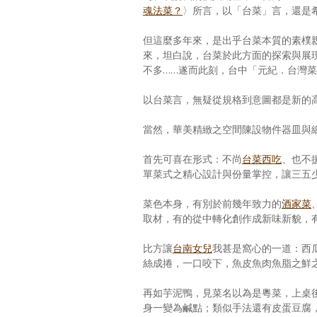
魂法菜？
〉所言，以「台菜」言，還是
但這麼多年來，是出乎台菜本質的素樸
來，坦白說，台菜於此方面的探索與展現相對
不多……遂而此刻，台中「元紀．台灣
以台菜言，無疑從規格到意圖都是新的
當然，華美精緻之空間陳設物件器皿與
首先可喜在形式：不尚
台菜西吃
、也不
單菜式之精心設計與份量掌控，讓三五
菜色本身，有別於前幾年致力的
酒家菜
取材，有的從中轉化創作成新味新貌，
比方讓
台南女兒
我甚是窩心的一道：西
絲成捲，一口咬下，魚皮魚肉魚脂之鮮
再如芋泥鴨，見菜名以為是粵菜，上桌
身一變為鹹點；類似手法還有皮蛋豆腐