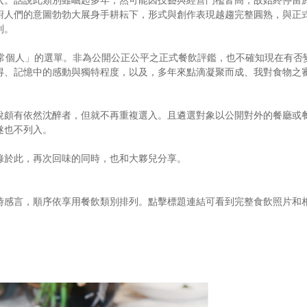
廚人們的意圖勃勃大展身手耕耘下，形式與創作表現越趨完整圓熟，與正
列。
常個人」的選單。非為公開公正公平之正式餐飲評鑑，也不確知現在有否
得、記憶中的感動與獨特程度，以及，多年來點滴凝聚而成、我對食物之
說頗有依然沈醉者，但就不再重複選入。且遴選對象以公開對外的餐廳或
遂也不列入。
錄於此，再次回味的同時，也和大夥兒分享。
時感言，順序依享用餐飲類別排列。點擊標題連結可看到完整食飲照片和