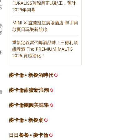
FURALISS蒸餾所正式動工，預計
式
2029年開幕
MINI ✕ 宜蘭凱渡廣場酒店 聯手開
變
啟夏日玩樂新航線
審
重新定義當代啤酒品味！三得利頂
級啤酒 The PREMIUM MALT’S
餐
2026 質感進化！
麥卡倫 • 新餐酒時代
麥卡倫甜蜜新浪潮
相
麥卡倫團圓美味學
麥卡倫 • 新餐桌
日日餐餐 • 麥卡倫