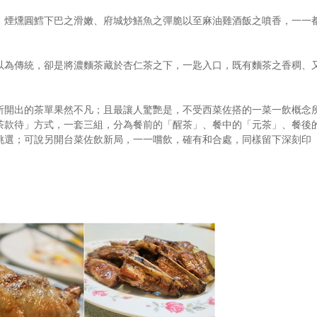
、煙燻圓鱈下巴之滑嫩、府城炒鱔魚之彈脆以至麻油雞酒飯之噴香，一一
以為傳統，卻是將濃麵茶藏於杏仁茶之下，一匙入口，既有麵茶之香稠、
所開出的茶單果然不凡；且最讓人驚艷是，不受西菜佐搭的一菜一飲概念
茶款待」方式，一套三組，分為餐前的「醒茶」、餐中的「元茶」、餐後
挑選；可說另開台菜佐飲新局，一一嚐飲，確有和合處，同樣留下深刻印