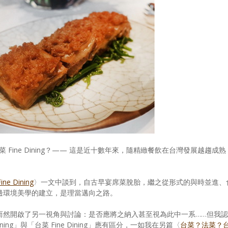
為台菜 Fine Dining？—— 這是近十數年來，隨精緻餐飲在台灣發展越趨成熟
e Dining
〉一文中談到，自古早宴席菜脫胎，繼之從形式的與時並進、
邊環境美學的建立，是理當邁向之路。
而然開啟了另一視角與討論：是否應將之納入甚至視為此中一系……但我認
ning」與「台菜 Fine Dining」應有區分，一如我在另篇〈
台菜？法菜？