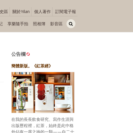
史區
關於Yilan
個人著作
訂閱電子報
記
享樂隨手拍
照相簿
影音區
公告欄
簡體新版。《紅茶經》
在我的長長飲食研究、寫作生涯與
出版歷程裡，紅茶，始終是此中格
外佔有一席之地的一類——自二十