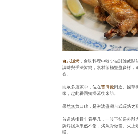
台式碳烤
，台味料理中較少被討論或關
調味與手法皆簡，素材卻極豐盈多樣，
香。
而眾多店家中，位在
普濟殿
附近、國華
家，趁此番回鄉掃墓後來訪。
果然無負口碑，是淋漓盡顯台式碳烤之
首道烤排骨乍看平凡，一咬下卻是外酥
牌烤鰻魚果然不俗，烤魚骨做醬、火上
嘆。