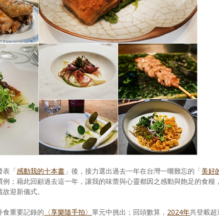
發表「
感動我的十本書
」後，接力選出過去一年在台灣一嚐難忘的「
美好
慣例；藉此回顧過去這一年，讓我的味蕾與心靈都因之感動與飽足的食糧
溫故迎新儀式。
外食重要記錄的
〈享樂隨手拍〉
單元中挑出；回頭數算，
2024年
共登載超