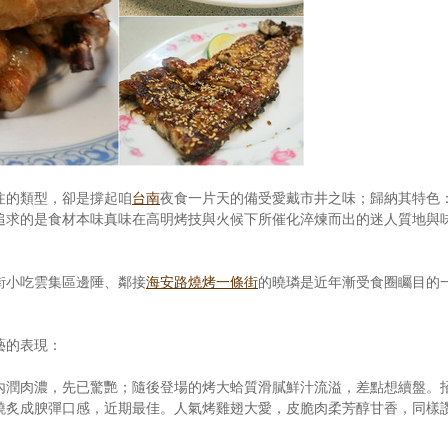
注的類型，卻是撐起咱
台南
夜食一片天的備受愛戴市井之味；歸納其特色
追求的是食材本味真味在高明烤技與火候下所催化淬煉而出的迷人質地與
街小吃雲集區邊陲、鄰接
海安路燒烤一條街
的曉璘是近年漸受食圈矚目的
藝的表現：
內潤肉濃，先已驚艷；隨後登場的烤大蛤質滑膩鮮汁流溢，差點想續盤。
燒炙成腴彈口感，近期最佳。人氣烤雞翅大愛，皮脆肉柔芳醇甘香，同樣