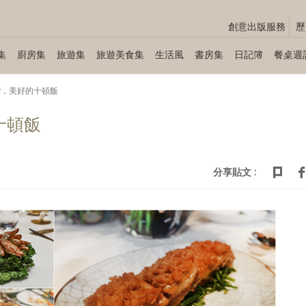
創意出版服務
歷
集
廚房集
旅遊集
旅遊美食集
生活風
書房集
日記簿
餐桌週
台灣，美好的十頓飯
十頓飯
分享貼文 :