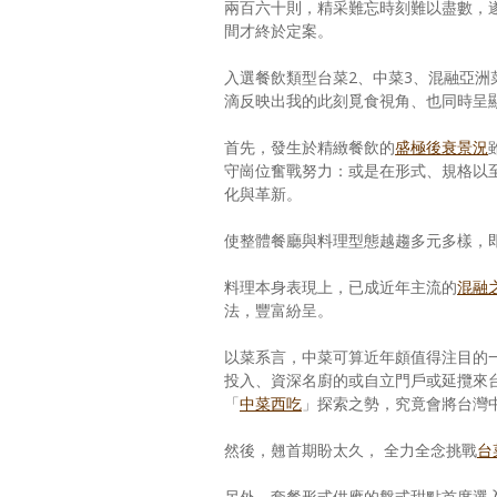
兩百六十則，精采難忘時刻難以盡數，
間才終於定案。
入選餐飲類型台菜2、中菜3、混融亞洲
滴反映出我的此刻覓食視角、也同時呈
首先，發生於精緻餐飲的
盛極後衰景況
守崗位奮戰努力：或是在形式、規格以
化與革新。
使整體餐廳與料理型態越趨多元多樣，
料理本身表現上，已成近年主流的
混融
法，豐富紛呈。
以菜系言，中菜可算近年頗值得注目的
投入、資深名廚的或自立門戶或延攬來
「
中菜西吃
」探索之勢，究竟會將台灣
然後，翹首期盼太久， 全力全念挑戰
台菜
另外，套餐形式供應的盤式甜點首度選