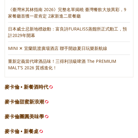
《臺灣米其林指南 2026》完整名單揭曉 臺灣餐飲大放異彩，9
家餐廳首獲一星肯定 2家新進二星餐廳
日本威士忌新地標啟動：富良詩FURALISS蒸餾所正式動工，預
計2029年開幕
MINI ✕ 宜蘭凱渡廣場酒店 聯手開啟夏日玩樂新航線
重新定義當代啤酒品味！三得利頂級啤酒 The PREMIUM
MALT’S 2026 質感進化！
麥卡倫 • 新餐酒時代
麥卡倫甜蜜新浪潮
麥卡倫團圓美味學
麥卡倫 • 新餐桌