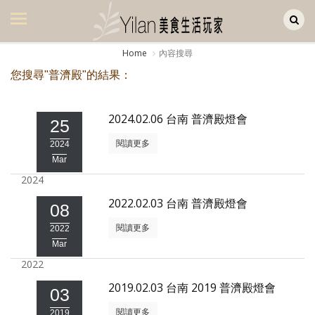
Yilan作品區
美食集
Home
內容搜尋
美飲集
您搜尋"普濟殿"的結果：
廚房集
2024.02.06 台南 普濟殿燈會
25
旅遊集
閱讀更多
2024
旅遊美食集
Mar
2024
生活風
2022.02.03 台南 普濟殿燈會
08
書房集
閱讀更多
2022
日記簿
Mar
2022
餐桌週記
2019.02.03 台南 2019 普濟殿燈會
03
享樂隨手拍
閱讀更多
2019