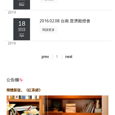
Mar
照相簿
2019
影音區
2016.02.08 台南 普濟殿燈會
18
創意出版服務
閱讀更多
2016
Apr
歷史區
2016
關於Yilan
prev
1
next
個人著作
活動實況記錄
媒體報導一覽
公告欄
合作與代言
簡體新版。《紅茶經》
訂閱電子報