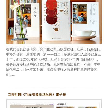
在我的長長飲食研究、寫作生涯與出版歷程裡，紅茶，始終是此
中格外佔有一席之地的一類——自二十多歲沉浸投入至今已逾三
十年，而從2005年的《尋味．紅茶》到2017年的《紅茶經》，
都是這漫漫行途中的珍貴結晶。尤其在簡體出版裡，不僅十本中
所佔有二，且兩本加起來，流傳與印行之深廣程度應也勝於其
他……
立即訂閱《Yilan美食生活玩家》電子報