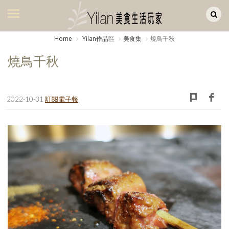
Yilan作品區
美食集
Home
Yilan作品區
美食集
燒鳥千秋
美飲集
燒鳥千秋
廚房集
旅遊集
2022-10-31
訂閱電子報
旅遊美食集
生活風
書房集
日記簿
餐桌週記
享樂隨手拍