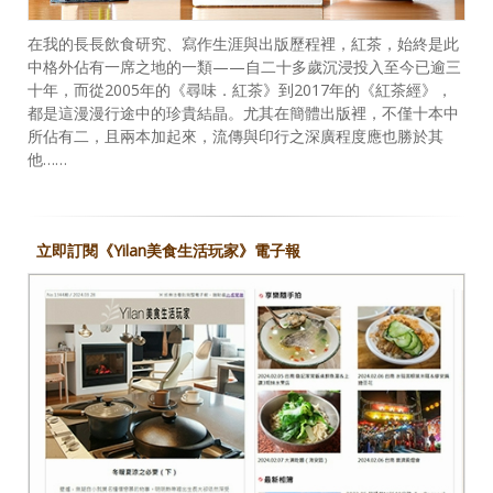
在我的長長飲食研究、寫作生涯與出版歷程裡，紅茶，始終是此
中格外佔有一席之地的一類——自二十多歲沉浸投入至今已逾三
十年，而從2005年的《尋味．紅茶》到2017年的《紅茶經》，
都是這漫漫行途中的珍貴結晶。尤其在簡體出版裡，不僅十本中
所佔有二，且兩本加起來，流傳與印行之深廣程度應也勝於其
他……
立即訂閱《Yilan美食生活玩家》電子報