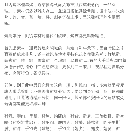
且內容不僅串烤，還穿插各式融入割烹或西菜概念的「一品料
理」，素材仍多以雞肉為主、並適度搭配其餘禽類，但手法非只燒
烤，炸、煮、蒸、燴、拌、刺身等都上場，呈現雞料理的多端面
貌。
燒鳥本身，則從素材到部位到調味、烤技都更精微精進。
首先是素材：迥異於燒肉領域的一片進口和牛天下，因台灣雞之培
育養殖成就非凡，遂一律以在地本產特色或名種雞為尚：竹地雞、
薩索雞、桂丁雞、雪巖雞、金璟雞、烏骨雞……有的大手筆與專門養
殖場合作打造心目中理想雞種，更多則二三兼用，視品種之皮脂分
布、肉質特色，各取其長。
部位，則是此中最具究極表現的一項，和燒肉一樣，多端紛呈程度
讓人眼花撩亂；不僅整隻雞從外到內，從頭到身到翅、腿、尾都能
運用，且還透過精細分切，同一部位、甚至部位與部位的連結或尖
端處都還能更細緻區辨──
雞冠、頸肉、里肌、雞胸、胸間肉、雞背、雞肩、三角軟骨、雞生
蠔（雞腿近背部）、雞腿肉、腿內肉、雞膝、膝軟骨、阿基里斯
腱、雞踝、手羽先（雞翅）、手羽尖（翅尖）、翅皮、翅腿、雞