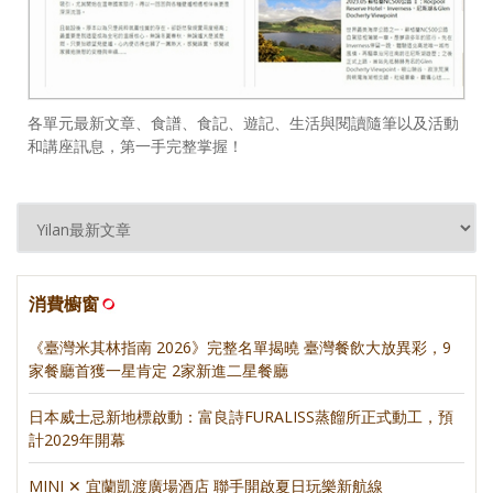
各單元最新文章、食譜、食記、遊記、生活與閱讀隨筆以及活動
和講座訊息，第一手完整掌握！
消費櫥窗
《臺灣米其林指南 2026》完整名單揭曉 臺灣餐飲大放異彩，9
家餐廳首獲一星肯定 2家新進二星餐廳
日本威士忌新地標啟動：富良詩FURALISS蒸餾所正式動工，預
計2029年開幕
MINI ✕ 宜蘭凱渡廣場酒店 聯手開啟夏日玩樂新航線