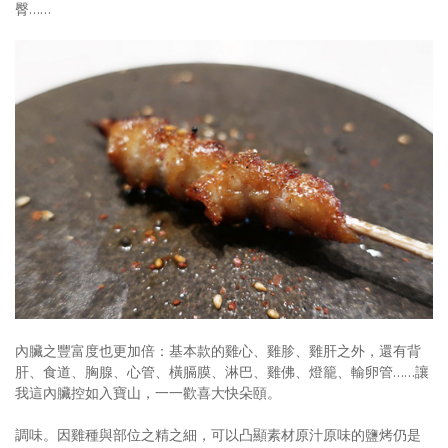
臀……
內臟之豐富度也更加倍：基本款的雞心、雞胗、雞肝之外，還有背
肝、食道、胸腺、心管、橫膈膜、淋巴、雞佛、燈籠、輸卵管……讓
我這內臟控如入寶山，一一歡喜大快朵頤。
調味。因雞種與部位之精之細，可以凸顯素材原汁原味的鹽烤仍是