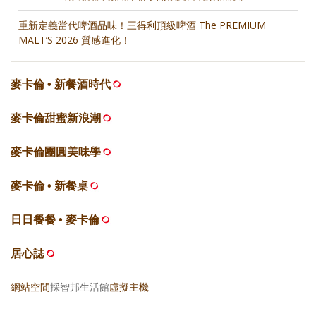
重新定義當代啤酒品味！三得利頂級啤酒 The PREMIUM
MALT’S 2026 質感進化！
麥卡倫 • 新餐酒時代
麥卡倫甜蜜新浪潮
麥卡倫團圓美味學
麥卡倫 • 新餐桌
日日餐餐 • 麥卡倫
居心誌
網站空間
採智邦生活館
虛擬主機