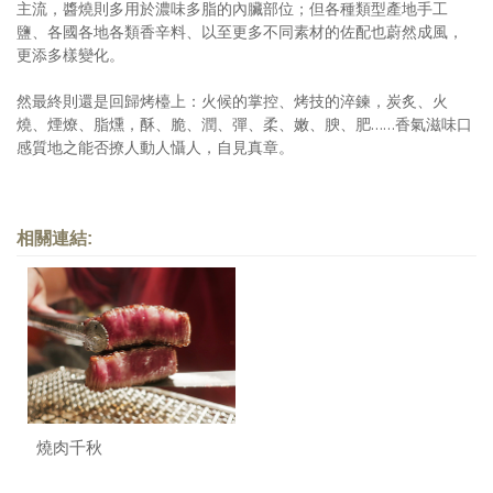
主流，醬燒則多用於濃味多脂的內臟部位；但各種類型產地手工
鹽、各國各地各類香辛料、以至更多不同素材的佐配也蔚然成風，
更添多樣變化。
然最終則還是回歸烤檯上：火候的掌控、烤技的淬鍊，炭炙、火
燒、煙燎、脂燻，酥、脆、潤、彈、柔、嫩、腴、肥……香氣滋味口
感質地之能否撩人動人懾人，自見真章。
相關連結:
燒肉千秋