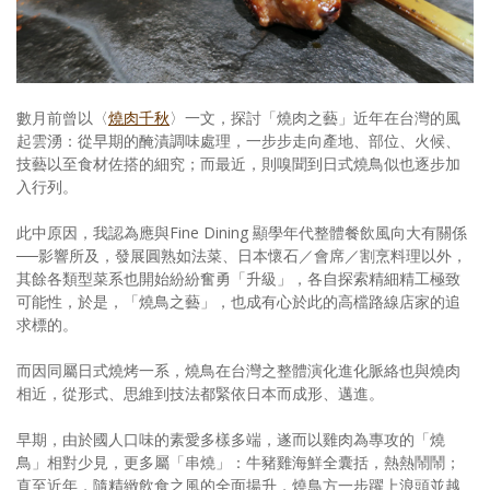
照相簿
影音區
創意出版服務
數月前曾以〈
燒肉千秋
〉一文，探討「燒肉之藝」近年在台灣的風
起雲湧：從早期的醃漬調味處理，一步步走向產地、部位、火候、
歷史區
技藝以至食材佐搭的細究；而最近，則嗅聞到日式燒鳥似也逐步加
入行列。
關於Yilan
此中原因，我認為應與Fine Dining 顯學年代整體餐飲風向大有關係
個人著作
──影響所及，發展圓熟如法菜、日本懷石／會席／割烹料理以外，
其餘各類型菜系也開始紛紛奮勇「升級」，各自探索精細精工極致
活動實況記錄
可能性，於是，「燒鳥之藝」，也成有心於此的高檔路線店家的追
求標的。
媒體報導一覽
而因同屬日式燒烤一系，燒鳥在台灣之整體演化進化脈絡也與燒肉
合作與代言
相近，從形式、思維到技法都緊依日本而成形、邁進。
訂閱電子報
早期，由於國人口味的素愛多樣多端，遂而以雞肉為專攻的「燒
鳥」相對少見，更多屬「串燒」：牛豬雞海鮮全囊括，熱熱鬧鬧；
直至近年，隨精緻飲食之風的全面揚升，燒鳥方一步躍上浪頭並越