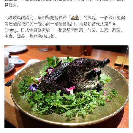
見紅火。
此波燒鳥的講究，最明顯趨勢在於「
套餐
」的興起。一改過往更偏
酒屋酒處模式的一邊小酌一邊輕鬆點用，而是如當代法菜Fine
Dining、日式會席割烹般，一整套從開胃菜、前菜、主菜、蔬菜、
主食、湯品、甜點完整出菜。