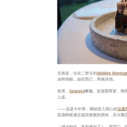
北海道，位在二世古的
Molière Montag
油和胡椒，如此而已，再無其他。
長濱，
Sinasera
餐廳。首道開胃菜，簡
上桌。
——這是今年裡，兩頓直入我心的
法菜Fi
若港畔船邊生猛現食般的美味，至今難
「減法時代，真的來臨了！」那當口，