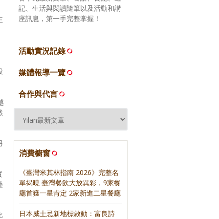
記、生活與閱讀隨筆以及活動和講
座訊息，第一手完整掌握！
正
活動實況記錄
設
媒體報導一覽
合作與代言
越
然
另
消費櫥窗
《臺灣米其林指南 2026》完整名
實
單揭曉 臺灣餐飲大放異彩，9家餐
疊
廳首獲一星肯定 2家新進二星餐廳
日本威士忌新地標啟動：富良詩
比