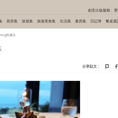
創意出版服務
歷
集
廚房集
旅遊集
旅遊美食集
生活風
書房集
日記簿
餐桌週
ining的減法
法
分享貼文 :