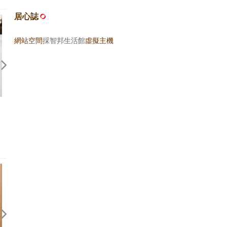
居心誌
網站空間
採智邦生活館
虛擬主機
蔬食新狂潮
2023在台灣，美好的十頓飯