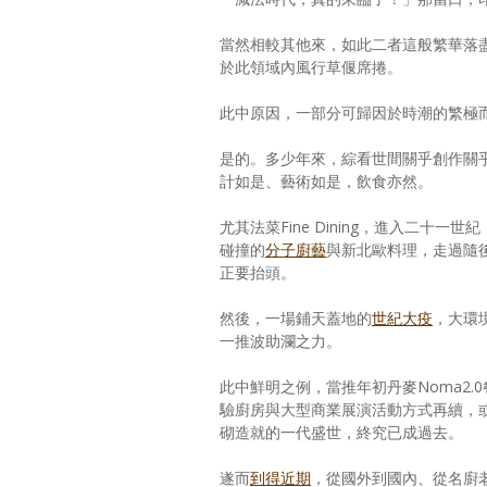
當然相較其他來，如此二者這般繁華落
於此領域內風行草偃席捲。
此中原因，一部分可歸因於時潮的繁極
是的。多少年來，綜看世間關乎創作關
計如是、藝術如是，飲食亦然。
尤其法菜Fine Dining，進入二
碰撞的
分子廚藝
與新北歐料理，走過隨
正要抬頭。
然後，一場鋪天蓋地的
世紀大疫
，大環
一推波助瀾之力。
此中鮮明之例，當推年初丹麥Noma2.
驗廚房與大型商業展演活動方式再續，
砌造就的一代盛世，終究已成過去。
遂而
到得近期
，從國外到國內、從名廚