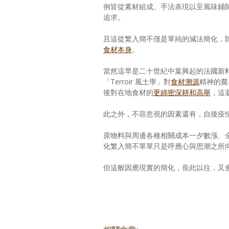
例皆從素材組成、手法表現以至風味鋪
追求。
且這從繁入簡不僅是單純的減法簡化，
食材本身
。
當然這早是二十世紀中葉興起的法國新
「Terroir 風土學」對
食材溯源
精神的奠
後對在地食材的
更綿密深耕和高舉
，這
此之外，不容忽視的因素還有，自後疫
原物料與周邊各種相關成本一夕數漲、
化繁入簡不單單只是呼應心與思潮之所
但這般因應現實的簡化，長此以往，又