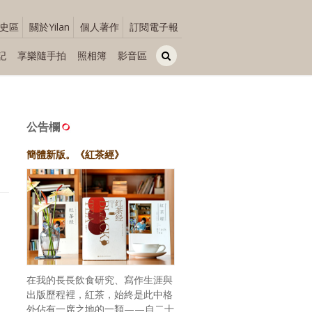
史區
關於Yilan
個人著作
訂閱電子報
記
享樂隨手拍
照相簿
影音區
公告欄
簡體新版。《紅茶經》
在我的長長飲食研究、寫作生涯與
出版歷程裡，紅茶，始終是此中格
外佔有一席之地的一類——自二十