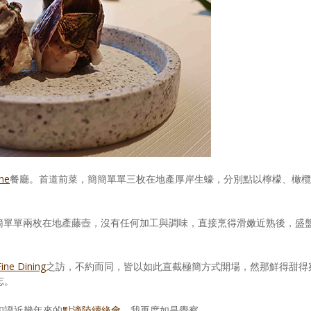
ne
餐廳。首道前菜，簡簡單單三枚在地產厚岸生蠔，分別點以檸檬、橄欖
簡單單兩枚在地產藤壺，沒有任何加工與調味，直接烹得滑嫩近熟後，盛
ne Dining
之訪，不約而同，皆以如此直截極簡方式開場，然那鮮得甜得
忘。
印證近幾年來的
點滴陸續緣會
，我再度如是覺察。