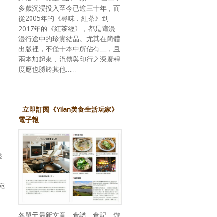
多歲沉浸投入至今已逾三十年，而
從2005年的《尋味．紅茶》到
2017年的《紅茶經》，都是這漫
漫行途中的珍貴結晶。尤其在簡體
出版裡，不僅十本中所佔有二，且
兩本加起來，流傳與印行之深廣程
度應也勝於其他……
立即訂閱《Yilan美食生活玩家》
電子報
盤
宛
各單元最新文章、食譜、食記、遊