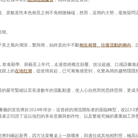
盡、原貌直性本色相見之例不免稍微極端，然而，這簡約大勢，毫無疑問
而簡。
乎美之風向潮浪，繁與簡，始終是此中不斷
相生相替、往復流動的兩向
。
十一世紀，飲食顯學、廚藝至上年代，走過曾經概念顛覆、技法超越、口感語彙激
後跟上的
在地狂潮
，從疫情前起，已可漸漸感受到，化繁為簡的趨勢隱隱
境的嚴苛緊縮以至長達數年的混亂動盪，使人心自然而然思靜思簡，更成
0餐廳的宣告將於2024年停步：這曾經的潮流開拓者的面臨轉型，改以3.0
或者正印證了這以強烈的革命意圖與創作性、以及繁複究極的重重細工所
老將到崛起新秀，四方法菜餐桌上一路嚐來，與過往或其他相對照，極高