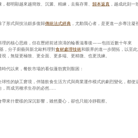
陳，都明顯越來越簡致、沉澱、精練，去蕪存菁、
歸本返真
，越成此刻一
除了形式與技法頗多復歸
傳統法式經典
，尤動我心者，是更進一步專注凝
料理的核心思維，但在歷經前述浪濤的輪番滋養後——包括近數十年來
基，分子廚藝與新北歐料理對
食材處理技術
和眼界的進一步開拓，以至此
凝視，無疑更極致、更全面、更多端、更精微、也更洗練。
情時代以來，餐飲市場的看似蓬勃實則艱困：
全球性的缺工窘境，伴隨飲食生活方式與商業運作模式的劇烈變化，都使
向，而成另種求生存的必然……
會帶來什麼樣的深沉影響，雖然憂心，卻也只能冷靜觀察。