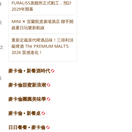
FURALISS蒸餾所正式動工，預計
致
2029年開幕
MINI ✕ 宜蘭凱渡廣場酒店 聯手開
視
啟夏日玩樂新航線
重新定義當代啤酒品味！三得利頂
級啤酒 The PREMIUM MALT’S
之
2026 質感進化！
麥卡倫 • 新餐酒時代
這
麥卡倫甜蜜新浪潮
麥卡倫團圓美味學
麥卡倫 • 新餐桌
日日餐餐 • 麥卡倫