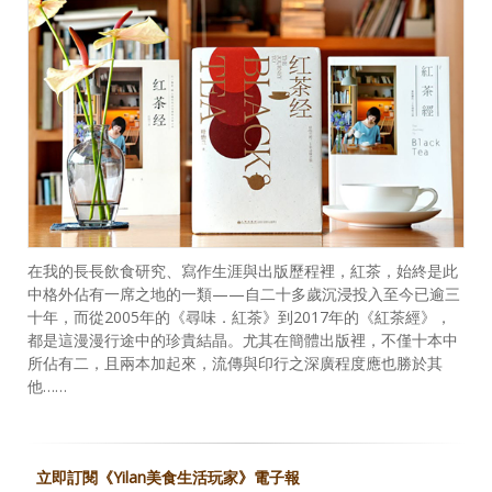
在我的長長飲食研究、寫作生涯與出版歷程裡，紅茶，始終是此
中格外佔有一席之地的一類——自二十多歲沉浸投入至今已逾三
十年，而從2005年的《尋味．紅茶》到2017年的《紅茶經》，
都是這漫漫行途中的珍貴結晶。尤其在簡體出版裡，不僅十本中
所佔有二，且兩本加起來，流傳與印行之深廣程度應也勝於其
他……
立即訂閱《Yilan美食生活玩家》電子報