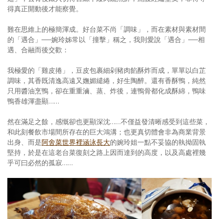
得真正開動後才能察覺。
難在思維上的極簡渾成。好台菜不尚「調味」，而在素材與素材間
的「遇合」──婉玲姊常以「撞擊」稱之，我則愛說「遇合」──相
遇、合融而後交歡：
我極愛的「雞皮捲」，豆皮包裹細剁豬肉餡酥炸而成，單單以白芷
調味，其香既清逸高遠又嫵媚繾綣，好生陶醉。還有香酥鴨，純然
只用醬油烹鴨，卻在重重滷、蒸、炸後，連鴨骨都化成酥綿，鴨味
鴨香雄渾盡顯……
然在滿足之餘，感慨卻也更顯深沈……不僅益發清晰感受到這些菜，
和此刻餐飲市場間所存在的巨大鴻溝；也更真切體會非為商業背景
出身、而是
阿舍菜世界裡涵泳長大
的婉玲姐一點不妥協的執拗固執
堅持，於是在這老台菜復刻之路上因而達到的高度，以及高處裡幾
乎可曰必然的孤寂……