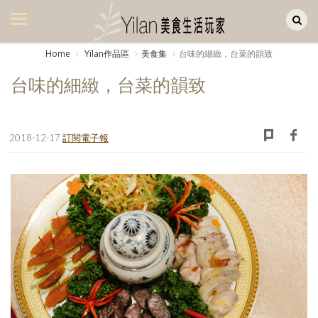
Yilan作品區
美食集
Home
Yilan作品區
美食集
台味的細緻，台菜的韻致
美飲集
台味的細緻，台菜的韻致
廚房集
旅遊集
2018-12-17
訂閱電子報
旅遊美食集
生活風
書房集
日記簿
餐桌週記
享樂隨手拍