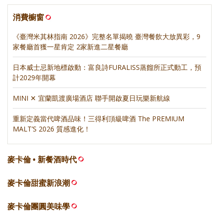
消費櫥窗
《臺灣米其林指南 2026》完整名單揭曉 臺灣餐飲大放異彩，9
家餐廳首獲一星肯定 2家新進二星餐廳
日本威士忌新地標啟動：富良詩FURALISS蒸餾所正式動工，預
計2029年開幕
MINI ✕ 宜蘭凱渡廣場酒店 聯手開啟夏日玩樂新航線
重新定義當代啤酒品味！三得利頂級啤酒 The PREMIUM
MALT’S 2026 質感進化！
麥卡倫 • 新餐酒時代
麥卡倫甜蜜新浪潮
麥卡倫團圓美味學