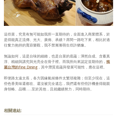
這些菜，究竟有無可能如我所一直期待的，全面進入商業體系，於
是得能真正流傳、光大、廣佈、承續？席間一路吃下來，相比於過
往奮力抱持的寬容樂觀，我不禁漸漸萌生些許猶豫。
無論如何，這是台味的細緻，也是台菜的底蘊；渾然自成、含蓄真
淳、精細與講究與光亮全在骨子裡。而我所向來認定並期待的，
獨
屬台灣的Fine Dining
，其中潛質底蘊與發展可能性，應在這裡。
即便路太遠太長，各方因緣氣候條件太繁瑣複雜；但至少現在，這
些色香美味還都在、還沒被完全遺忘，我們還有些些許機會得能親
身領略、品嚐……至於其他，且就繼續努力，同時期待。
相關連結: