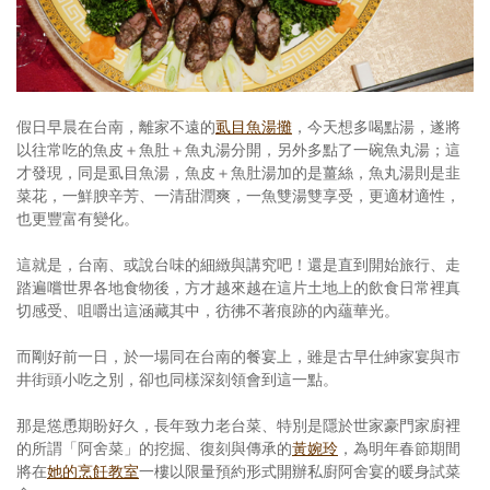
照相簿
影音區
創意出版服務
假日早晨在台南，離家不遠的
虱目魚湯攤
，今天想多喝點湯，遂將
以往常吃的魚皮＋魚肚＋魚丸湯分開，另外多點了一碗魚丸湯；這
歷史區
才發現，同是虱目魚湯，魚皮＋魚肚湯加的是薑絲，魚丸湯則是韭
菜花，一鮮腴辛芳、一清甜潤爽，一魚雙湯雙享受，更適材適性，
關於Yilan
也更豐富有變化。
個人著作
這就是，台南、或說台味的細緻與講究吧！還是直到開始旅行、走
踏遍嚐世界各地食物後，方才越來越在這片土地上的飲食日常裡真
活動實況記錄
切感受、咀嚼出這涵藏其中，彷彿不著痕跡的內蘊華光。
媒體報導一覽
而剛好前一日，於一場同在台南的餐宴上，雖是古早仕紳家宴與市
井街頭小吃之別，卻也同樣深刻領會到這一點。
合作與代言
那是慫恿期盼好久，長年致力老台菜、特別是隱於世家豪門家廚裡
訂閱電子報
的所謂「阿舍菜」的挖掘、復刻與傳承的
黃婉玲
，為明年春節期間
將在
她的烹飪教室
一樓以限量預約形式開辦私廚阿舍宴的暖身試菜