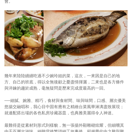
會。
幾年來陸陸續續吃過不少婉玲姐的菜，這次，一來因是自己的地
方、自己的班底，得以全無後顧之憂盡情揮灑，二來也是各方條件
與淬鍊的趨於成熟，毫無疑問是歷來完成度最高的一回。
──細膩、婉雅、精巧，食材與食材間、味與味間，口感、層次優美
悠揚交融唱和，我心目中固有應有之精緻台菜風華淋漓盡致展現；
就連配搭出場的各色私房珍藏器皿，也典雅美麗得令人神迷。
最難得是從素材到形式到樣貌，無一張揚外顯雕砌炫耀，但細嚐其
中千百層次滋味，細聽背後繁瑣細工故事後，卻越覺此中之難與難