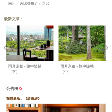
南》「必比登推介」之台
南版
最新文章 :
雨月京都 • 旅中隨帖
雨月京都 • 旅中隨帖
（下）
（中）
公告欄
簡體新版。《紅茶經》