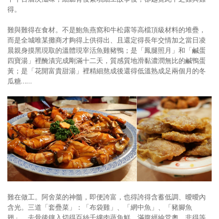
得。
難與難得在食材。不是鮑魚燕窩和牛松露等高檔頂級材料的堆疊，
而是全城唯某攤商才夠得上供得出、且還定得長年交情加之當日凌
晨親身摸黑現取的溫體現宰活魚雞豬鴨；是「鳳腿照月」和「鹹蛋
四寶湯」裡醃漬完成剛滿十二天，質感質地滑黏濃潤無比的鹹鴨蛋
黃；是「花開富貴甜湯」裡精細熬成後還得低溫熟成足兩個月的冬
瓜糖……
難在做工。阿舍菜的神髓，即便誇富，也得誇得含蓄低調、曖曖內
含光。三道「套疊菜」：「布袋雞」、「網中魚」、「豬腳魚
翅」，去骨後鑲入切得百絲千縷肉蔬魚鮮，滿腹經綸堂奧，非得等