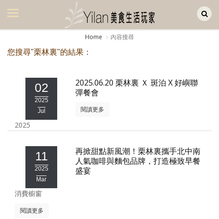
Yilan作品區
美食集
Home
內容搜尋
美飲集
您搜尋"栗林裏"的結果：
廚房集
2025.06.20 栗林裏 Ｘ 斑泊 X 好嶼聯
02
旅遊集
彈餐會
2025
旅遊美食集
閱讀更多
Jul
2025
生活風
書房集
再掀甜點新風潮！栗林裏攜手北中南
11
人氣咖啡與麵包品牌，打造極致早餐
日記簿
2025
盛宴
Mar
餐桌週記
消費櫥窗
享樂隨手拍
閱讀更多