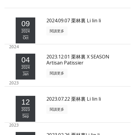
照相簿
影音區
2024.09.07 栗林裏 Li lin li
09
閱讀更多
創意出版服務
2024
Oct
歷史區
2024
關於Yilan
2023.12.01 栗林裏 X SEASON
04
Artisan Patissier
2024
個人著作
閱讀更多
Jan
活動實況記錄
2023
媒體報導一覽
2023.07.22 栗林裏 Li lin li
12
合作與代言
閱讀更多
2023
Sep
訂閱電子報
2023