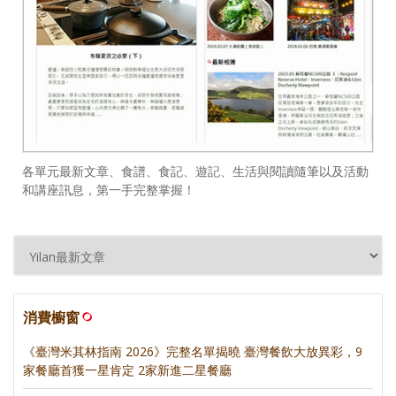
各單元最新文章、食譜、食記、遊記、生活與閱讀隨筆以及活動
和講座訊息，第一手完整掌握！
消費櫥窗
《臺灣米其林指南 2026》完整名單揭曉 臺灣餐飲大放異彩，9
家餐廳首獲一星肯定 2家新進二星餐廳