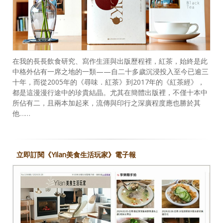
在我的長長飲食研究、寫作生涯與出版歷程裡，紅茶，始終是此
中格外佔有一席之地的一類——自二十多歲沉浸投入至今已逾三
十年，而從2005年的《尋味．紅茶》到2017年的《紅茶經》，
都是這漫漫行途中的珍貴結晶。尤其在簡體出版裡，不僅十本中
所佔有二，且兩本加起來，流傳與印行之深廣程度應也勝於其
他……
立即訂閱《Yilan美食生活玩家》電子報