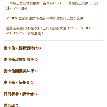
日本威士忌新地標啟動：富良詩FURALISS蒸餾所正式動工，預
計2029年開幕
MINI ✕ 宜蘭凱渡廣場酒店 聯手開啟夏日玩樂新航線
重新定義當代啤酒品味！三得利頂級啤酒 The PREMIUM
MALT’S 2026 質感進化！
麥卡倫 • 新餐酒時代
麥卡倫甜蜜新浪潮
麥卡倫團圓美味學
麥卡倫 • 新餐桌
日日餐餐 • 麥卡倫
居心誌