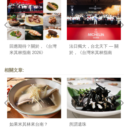
回應期待？關於，《台灣
法日獨大，台北天下 — 關
米其林指南 2026》
於，《台灣米其林指南
2025》
相關文章:
如果米其林來台南？
所謂遺珠