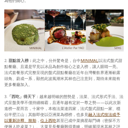
為他們開心。
2.
甜點首入榜：
此之中，分外驚奇是，台中
MINIMAL
以法式盤式甜
點餐廳、且還是罕見以冰品為創作核心之姿入榜，讓人眼睛一亮。
法式套餐形式完整呈現的盤式甜點餐廳在近年台灣餐飲界逐漸嶄露
頭角、蔚成一系，顯然此波風潮米其林也已注意到，期待未來能有
更多餐廳加入。
3.
「西吃」得天下
：越來越明確的態勢是，法菜、法式形式手法、法
式呈盤美學不僅持續稱霸，且逐年越有定於一尊之勢——以此次新
進榜一星而言，十家中，本格法菜達四家，法式盤式甜點一家、穩
佔半壁江山；其餘即使以亞洲菜為標榜，也多見
融入法式技法或予
以重新詮釋、脫胎
，
位上西吃
甚至已成中菜摘星敲門磚（密探不方
便揪人吃桌菜？）、大菜見長餐廳難得青睞，明確展現米其林之評