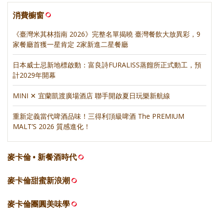
消費櫥窗
《臺灣米其林指南 2026》完整名單揭曉 臺灣餐飲大放異彩，9
家餐廳首獲一星肯定 2家新進二星餐廳
日本威士忌新地標啟動：富良詩FURALISS蒸餾所正式動工，預
計2029年開幕
MINI ✕ 宜蘭凱渡廣場酒店 聯手開啟夏日玩樂新航線
重新定義當代啤酒品味！三得利頂級啤酒 The PREMIUM
MALT’S 2026 質感進化！
麥卡倫 • 新餐酒時代
麥卡倫甜蜜新浪潮
麥卡倫團圓美味學