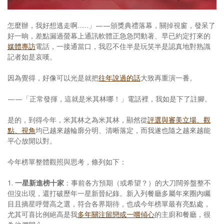
照相簿
怎麼辦，我好想逃走啊……」——頒獎典禮落幕，關掉視窗，發呆了
影音區
好一晌，差點漏過螢幕上通訊軟體正急急閃動著、早已約定打來的
媒體專訪
電話，一接通當口，我忍不住半是玩笑半是認真地對熟識
創意出版服務
記者如是哀嘆。
歷史區
因為覺得，好像可以光是就把
往年說過的話
大致再重演一番。
關於Yilan
——「正常發揮，這就是米其林哪！」電話裡，我如是下了註腳。
個人著作
是的，到得今年，米其林之為米其林，顯然從
評選與審美立場、觀
點、視角
均已越來越輪廓分明、清晰落定，而我遂也隨之越來越能
活動實況記錄
平心放開以對。
媒體報導一覽
今年榜單整體觀照與思考，條列如下：
合作與代言
1.
一星新進榜十家
：事前各方預期（或希望？）的大刀闊斧盤整不
但沒出現，還打破歷年一星新晉紀錄。新入列餐廳多屬年來圈內矚
訂閱電子報
目且摘星呼聲高之選，符合各界期待，也成今年榜單最有亮點處，
尤其可喜比例絕高是我
多年關注留戀或一嚐傾心
的主廚和餐廳，很