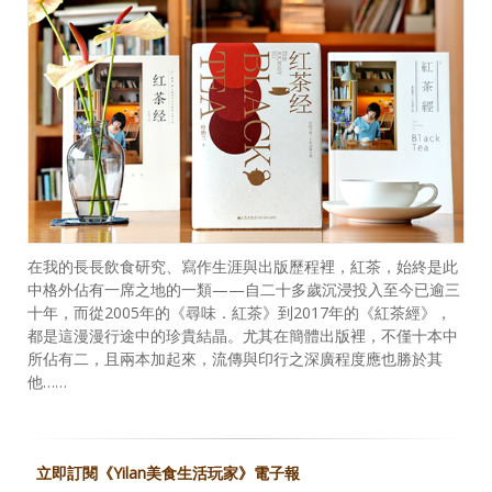
在我的長長飲食研究、寫作生涯與出版歷程裡，紅茶，始終是此
中格外佔有一席之地的一類——自二十多歲沉浸投入至今已逾三
十年，而從2005年的《尋味．紅茶》到2017年的《紅茶經》，
都是這漫漫行途中的珍貴結晶。尤其在簡體出版裡，不僅十本中
所佔有二，且兩本加起來，流傳與印行之深廣程度應也勝於其
他……
立即訂閱《Yilan美食生活玩家》電子報