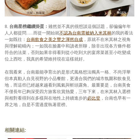
8.
台南星榜繼續掛蛋：
雖然並不真的很想談這個話題，卻偏偏年年
人人都提問……而從一開始就
不認為台南需被納入米其林
的我的看法
一如既往：
台南飲食之美之豐之渾然自成
，原就不在米其林之視角
與理解範疇內；一如我在臉書中和讀者所聊，除非出現各方條件都
符合的法菜，否則如果非得看到從小吃到大的宴席菜甚至小吃變成
位上西吃，我真的希望維持現在這樣就好。
在我看來，台南最能孕育出的是形式風格想法獨具一格、不尚浮華
但本真動人自見視野的小品餐館，更適合我們的城市氛圍和飲食見
地，而這些已經越來越看到風氣與斬頭露角。最重要是，台南美食
不僅長年已夠深受四方旅客欣賞熱愛，三年下來，在米其林入選榜
與相對看得到在多樣與在地性上持續進步的
必比登
，台南也早有一
席之地，自是不需過度執著星榜。
相關連結: