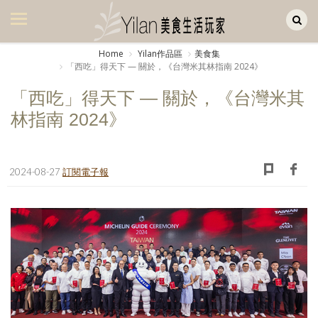
Yilan作品區
美食集
Home
Yilan作品區
美食集
「西吃」得天下 — 關於，《台灣米其林指南 2024》
美飲集
「西吃」得天下 — 關於，《台灣米其
廚房集
林指南 2024》
旅遊集
旅遊美食集
2024-08-27
訂閱電子報
生活風
書房集
日記簿
餐桌週記
享樂隨手拍