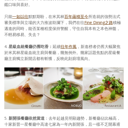
鑑口味與喜好。
只能
一如以往
默默期盼，在米其林
百年蘊積至今
所造就的強勢法式
審美標準與立場的大力推波助瀾下，我們在往
Fine Dining之路
積極
邁進的同時，能否某種程度保持警醒，守住自我本有之本色神髓，
不輕易移易、失去？
4.
星級血統餐廳仍舊吃香：
延續
往年作風
，新進榜者仍舊大幅聚焦
於米其林星級血統主廚與餐廳，幾無例外。幾家話題焦點的星級餐
廳主廚獨立新開店都有斬獲，反映此刻廚壇風向。
5.
新開張餐廳依然當道
：去年起越見明顯趨勢，新餐廳佔比極高，
十家新晉一星餐廳中高達七家為一年內新開張，且一樣不乏開幕甫