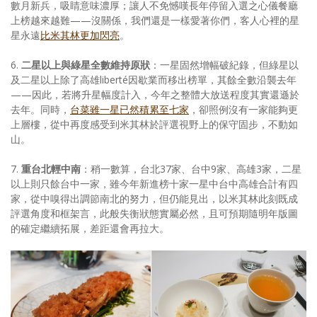
數月新兵，吸睛意味濃厚；讓人不免憾嘆長年停留入選之心儀餐廳
上榜越來越難——沒關係，我們還是一樣愛著你們，客人心裡的星
星永遠
比米其林更加閃亮
。
6.
二星以上與綠星全數維持原狀
：一星固然增幅破紀錄，但綠星以
及二星以上除了高雄liberté因歇業而移出榜單，其餘全數沿襲去年
——因此，若將升星幅度計入，今年之整體大放送程度其實還遜於
去年。同時，
台菜雖一星已然積累至七家
，卻照例沒有一家能夠更
上層樓，從中再度感受到米其林於評選視野上的保守固步，不動如
山。
7.
重台北輕中南
：稍一數算，台北37家、台中9家、高雄3家，二星
以上則只餘台中一家，雖今年新進榜十家一星中台中高雄合計有四
家，從中嗅得出調節南北的努力，但仍能見出，以米其林此刻既成
評選角度和框架言，此般失衡狀態實屬必然，且可預期隨明年版圖
的確定繼續拓展，差距還會再拉大。