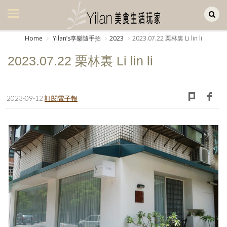
Yilan作品區
美食集
Home
Yilanʼs享樂隨手拍
2023
2023.07.22 栗林裏 Li lin li
美飲集
2023.07.22 栗林裏 Li lin li
廚房集
旅遊集
2023-09-12
訂閱電子報
旅遊美食集
生活風
書房集
日記簿
餐桌週記
享樂隨手拍