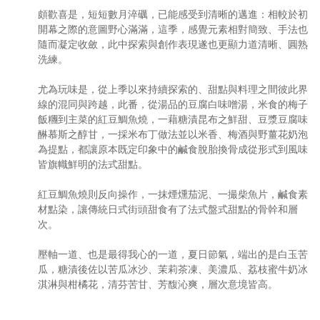
頗歡喜是，短短數月淬礪，已能感受到清晰的邁進：相較於初
開幕之際的意圖野心滿滿，這季，感覺元素相對簡致、手法也
隨而凝定收斂，此中探索與創作表現遂也更顯力道清晰、圓熟
洗練。
尤為玩味是，從上季以來持續探索的、甜點與料理之間彼此界
線的混同與跨越，此番，從湯品的豆腐白味噌湯，米食的梅子
飯糰到主菜的紅豆鯛魚燒，一藉糖漬昆布之鮮甜、豆漿豆腐味
醂慕斯之醇甘，一採米布丁做法並以米香、梅酒與野薑花奶泡
為提點，都讓原本既定印象中的鹹食脫胎換骨成從形式到風味
皆旗幟鮮明的法式甜點。
紅豆鯛魚燒則反向操作，一抹煙燻茄泥、一撮柴魚片，鹹食素
材點染，讓傳統日式街頭甜食有了法式盤式甜點的骨幹和層
次。
壓軸一道、也是最得我心的一道，夏日節氣，端出的是白玉苦
瓜，糖漬後佐以苦瓜冰沙、茉莉茶凍、美濃瓜、荔枝蜜牛奶冰
淇淋與柑橘花，清芬苦甘、芳馥沁爽，層次意境皆高。