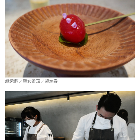
綠紫蘇／聖女番茄／碧螺春