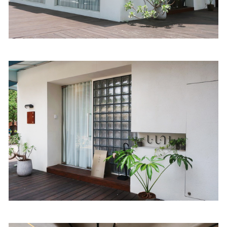
照相簿
影音區
創意出版服務
歷史區
關於Yilan
個人著作
活動實況記錄
媒體報導一覽
合作與代言
訂閱電子報