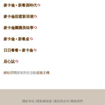
麥卡倫 • 新餐酒時代
麥卡倫甜蜜新浪潮
麥卡倫團圓美味學
麥卡倫 • 新餐桌
日日餐餐 • 麥卡倫
居心誌
網站空間
採智邦生活館
虛擬主機
關於本站
∣
隱私權保護
∣
廣告與合作
∣
聯絡我們