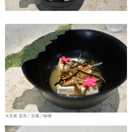
大豆黃 昆布／豆腐／味噌