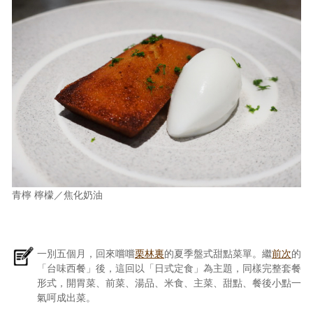
青檸 檸檬／焦化奶油
一別五個月，回來嚐嚐
栗林裏
的夏季盤式甜點菜單。繼
前次
的
「台味西餐」後，這回以「日式定食」為主題，同樣完整套餐
形式，開胃菜、前菜、湯品、米食、主菜、甜點、餐後小點一
氣呵成出菜。