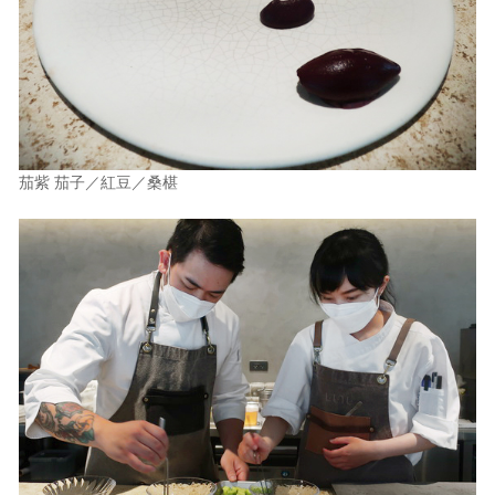
茄紫 茄子／紅豆／桑椹