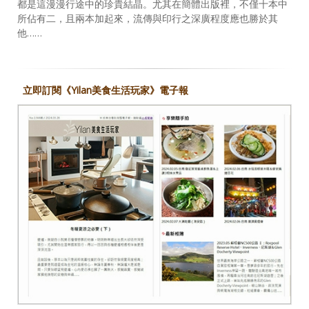
都是這漫漫行途中的珍貴結晶。尤其在簡體出版裡，不僅十本中
所佔有二，且兩本加起來，流傳與印行之深廣程度應也勝於其
他……
立即訂閱《Yilan美食生活玩家》電子報