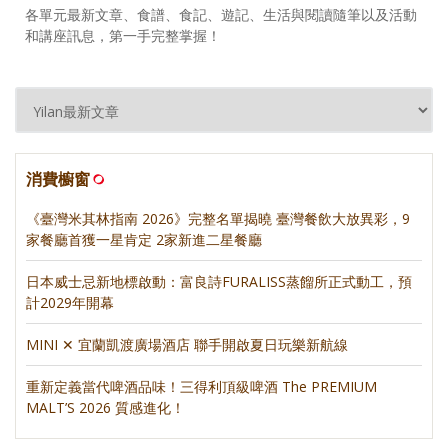
各單元最新文章、食譜、食記、遊記、生活與閱讀隨筆以及活動
和講座訊息，第一手完整掌握！
消費櫥窗
《臺灣米其林指南 2026》完整名單揭曉 臺灣餐飲大放異彩，9
家餐廳首獲一星肯定 2家新進二星餐廳
日本威士忌新地標啟動：富良詩FURALISS蒸餾所正式動工，預
計2029年開幕
MINI ✕ 宜蘭凱渡廣場酒店 聯手開啟夏日玩樂新航線
重新定義當代啤酒品味！三得利頂級啤酒 The PREMIUM
MALT’S 2026 質感進化！