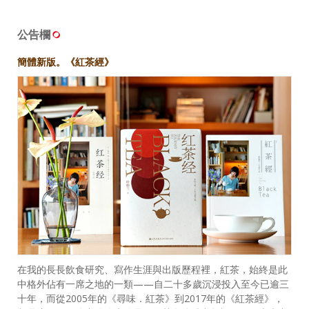
公告欄
簡體新版。《紅茶經》
在我的長長飲食研究、寫作生涯與出版歷程裡，紅茶，始終是此
中格外佔有一席之地的一類——自二十多歲沉浸投入至今已逾三
十年，而從2005年的《尋味．紅茶》到2017年的《紅茶經》，