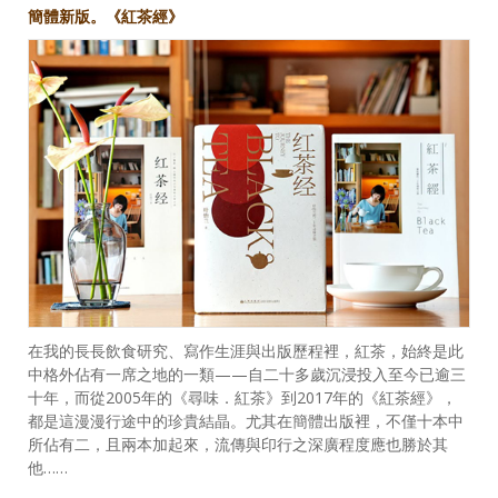
簡體新版。《紅茶經》
在我的長長飲食研究、寫作生涯與出版歷程裡，紅茶，始終是此
中格外佔有一席之地的一類——自二十多歲沉浸投入至今已逾三
十年，而從2005年的《尋味．紅茶》到2017年的《紅茶經》，
都是這漫漫行途中的珍貴結晶。尤其在簡體出版裡，不僅十本中
所佔有二，且兩本加起來，流傳與印行之深廣程度應也勝於其
他……