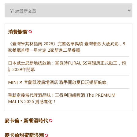
消費櫥窗
《臺灣米其林指南 2026》完整名單揭曉 臺灣餐飲大放異彩，9
家餐廳首獲一星肯定 2家新進二星餐廳
日本威士忌新地標啟動：富良詩FURALISS蒸餾所正式動工，預
計2029年開幕
MINI ✕ 宜蘭凱渡廣場酒店 聯手開啟夏日玩樂新航線
重新定義當代啤酒品味！三得利頂級啤酒 The PREMIUM
MALT’S 2026 質感進化！
麥卡倫 • 新餐酒時代
麥卡倫甜蜜新浪潮