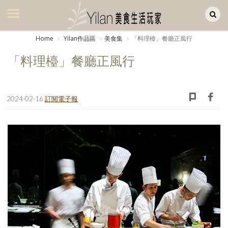
Yilan作品區
美食集
Home
Yilan作品區
美食集
「料理檯」餐廳正風行
美飲集
「料理檯」餐廳正風行
廚房集
旅遊集
2024-02-16
訂閱電子報
旅遊美食集
生活風
書房集
日記簿
餐桌週記
享樂隨手拍