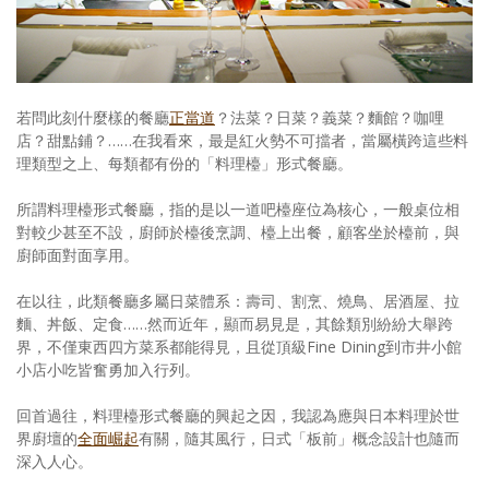
照相簿
影音區
創意出版服務
若問此刻什麼樣的餐廳
正當道
？法菜？日菜？義菜？麵館？咖哩
店？甜點鋪？……在我看來，最是紅火勢不可擋者，當屬橫跨這些料
歷史區
理類型之上、每類都有份的「料理檯」形式餐廳。
關於Yilan
所謂料理檯形式餐廳，指的是以一道吧檯座位為核心，一般桌位相
對較少甚至不設，廚師於檯後烹調、檯上出餐，顧客坐於檯前，與
個人著作
廚師面對面享用。
活動實況記錄
在以往，此類餐廳多屬日菜體系：壽司、割烹、燒鳥、居酒屋、拉
麵、丼飯、定食……然而近年，顯而易見是，其餘類別紛紛大舉跨
媒體報導一覽
界，不僅東西四方菜系都能得見，且從頂級Fine Dining到市井小館
小店小吃皆奮勇加入行列。
合作與代言
回首過往，料理檯形式餐廳的興起之因，我認為應與日本料理於世
訂閱電子報
界廚壇的
全面崛起
有關，隨其風行，日式「板前」概念設計也隨而
深入人心。