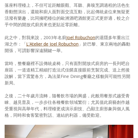
落座料理檯上，不但可近距離眼觀、耳聽、鼻嗅烹調過程的活色生
香動態演出，還能和廚人面對面交流互動，比起傳統桌位來無疑更
活潑有樂趣，比同擁吧檯位的歐洲酒吧酒館更正式更舒適，較之介
乎中間的開放式廚房來也更貼近零距離。
此之中，對我來說，2003年名廚
Joel Robuchon
的退隱多年重出江
湖之作：「
L'Atelier de Joel Robuchon
」於巴黎、東京兩地的轟動
開張，可謂影響深遠關鍵一舉。
當時，整餐廳裡不設傳統桌椅，只有面對開放式廚房的一長列吧台
座區，一道道精工精細打造法式佳餚直接眼前烹製完成、送上然後
說解，當下震驚各方，為法菜Fine Dining餐廳之樣貌與可能性另開
新局。
之後，二十年歲月流轉，隨餐飲市場的興盛，此般用餐形式越受青
睞、越見普及，一步步往各種餐飲領域繁衍；尤其值此廚藝創作越
受重視與高舉年代，料理檯更成演示廚技、凸顯主廚形象與個人風
格，同時和食客緊密對話、連結的利器，備受歡迎。