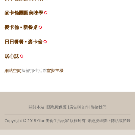
麥卡倫團圓美味學
麥卡倫 • 新餐桌
日日餐餐 • 麥卡倫
居心誌
網站空間
採智邦生活館
虛擬主機
關於本站
∣
隱私權保護
∣
廣告與合作
∣
聯絡我們
Copyright © 2018 Yilan美食生活玩家 版權所有 未經授權禁止轉貼或節錄