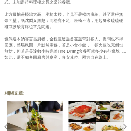
式、未能盡得料理檯之長之樂的餐廳。
比方最怕是檯牆太高、座椅太矮，全見不著檯內底細、甚至還得無
奈面壁，既沈悶又無趣；而檯寬不足、座椅不適，用起餐來磕磕碰
碰或腰酸背疼也常是問題。
也偶遇木訥寡言當廚者，全程僵硬垂首甚至背對客人、提問也不得
回應，整場氛圍一片默然肅穆，若是小食小館，一頓火速吃完倒也
無妨，但若是長達數小時完整Fine Dining套餐可就多少有些尷尬……
如此，還不如各回廚房與桌座，各安其位、兩方自在為上。
相關文章: