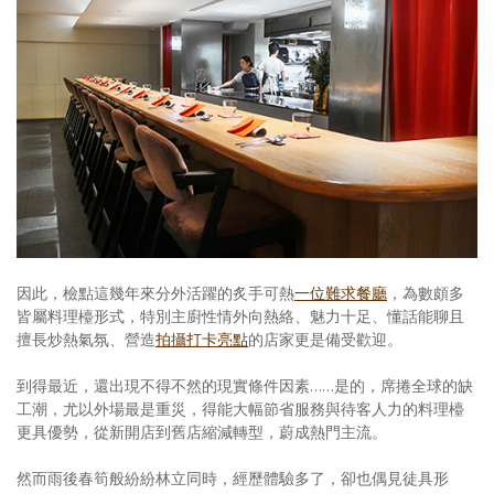
因此，檢點這幾年來分外活躍的炙手可熱
一位難求餐廳
，為數頗多
皆屬料理檯形式，特別主廚性情外向熱絡、魅力十足、懂話能聊且
擅長炒熱氣氛、營造
拍攝打卡亮點
的店家更是備受歡迎。
到得最近，還出現不得不然的現實條件因素……是的，席捲全球的缺
工潮，尤以外場最是重災，得能大幅節省服務與待客人力的料理檯
更具優勢，從新開店到舊店縮減轉型，蔚成熱門主流。
然而雨後春筍般紛紛林立同時，經歷體驗多了，卻也偶見徒具形