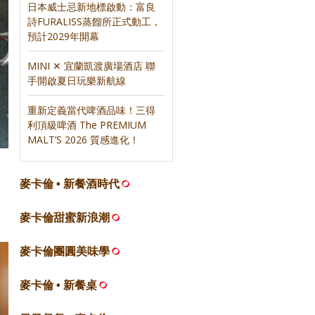
日本威士忌新地標啟動：富良
詩FURALISS蒸餾所正式動工，
預計2029年開幕
MINI ✕ 宜蘭凱渡廣場酒店 聯
手開啟夏日玩樂新航線
重新定義當代啤酒品味！三得
利頂級啤酒 The PREMIUM
MALT’S 2026 質感進化！
麥卡倫 • 新餐酒時代
麥卡倫甜蜜新浪潮
麥卡倫團圓美味學
麥卡倫 • 新餐桌