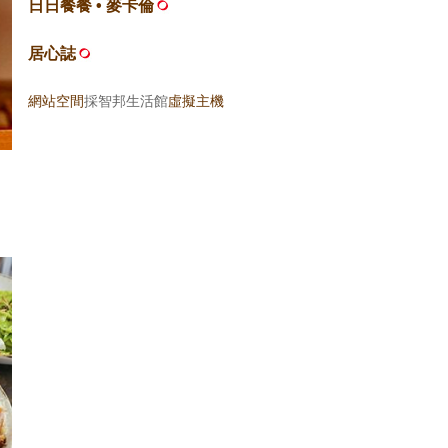
日日餐餐 • 麥卡倫
居心誌
網站空間
採智邦生活館
虛擬主機