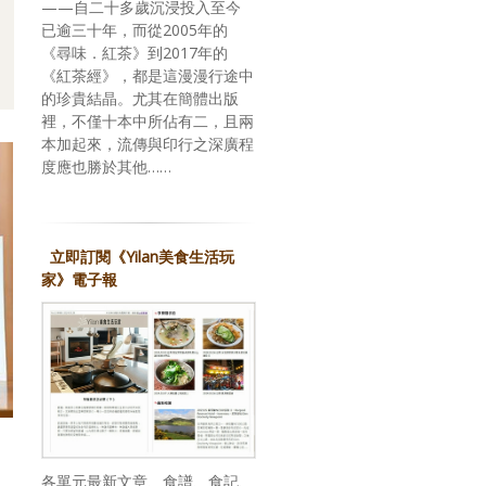
——自二十多歲沉浸投入至今
已逾三十年，而從2005年的
《尋味．紅茶》到2017年的
《紅茶經》，都是這漫漫行途中
的珍貴結晶。尤其在簡體出版
裡，不僅十本中所佔有二，且兩
本加起來，流傳與印行之深廣程
度應也勝於其他……
立即訂閱《Yilan美食生活玩
家》電子報
各單元最新文章、食譜、食記、