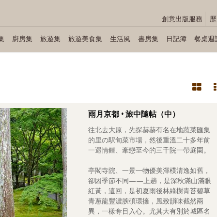
創意出版服務
歷
集
廚房集
旅遊集
旅遊美食集
生活風
書房集
日記簿
餐桌週
雨月京都 • 旅中隨帖（中）
往北去大原，先探赫赫有名在地蔬菜匯集
的里の駅旬菜市場，然後重溫二十多年前
一遇情鍾、牽戀至今的三千院一帶庭園。
亭閣寺院、一景一物優美渾樸清逸如舊，
卻因季節不同——上趟，是深秋滿山滿眼
紅黃，這回，是初夏雨後林綠樹青苔碧草
青蔥龍豐濃腴碩環擁，風致韻味截然兩
異，一樣奪目入心。尤其大有別於城區名