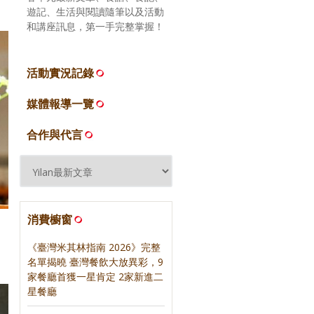
遊記、生活與閱讀隨筆以及活動
和講座訊息，第一手完整掌握！
活動實況記錄
媒體報導一覽
合作與代言
消費櫥窗
《臺灣米其林指南 2026》完整
名單揭曉 臺灣餐飲大放異彩，9
家餐廳首獲一星肯定 2家新進二
星餐廳