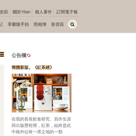
史區
關於Yilan
個人著作
訂閱電子報
記
享樂隨手拍
照相簿
影音區
公告欄
簡體新版。《紅茶經》
在我的長長飲食研究、寫作生涯
與出版歷程裡，紅茶，始終是此
中格外佔有一席之地的一類