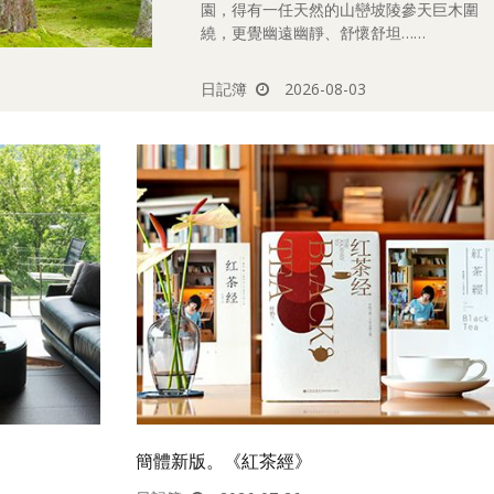
園，得有一任天然的山巒坡陵參天巨木圍
繞，更覺幽遠幽靜、舒懷舒坦……
日記簿
2026-08-03
簡體新版。《紅茶經》