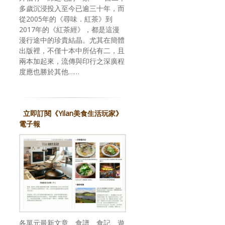
多歲沉浸投入至今已逾三十年，而
從2005年的《尋味．紅茶》到
2017年的《紅茶經》，都是這漫
漫行途中的珍貴結晶。尤其在簡體
出版裡，不僅十本中所佔有二，且
兩本加起來，流傳與印行之深廣程
度應也勝於其他……
立即訂閱《Yilan美食生活玩家》
電子報
各單元最新文章、食譜、食記、遊