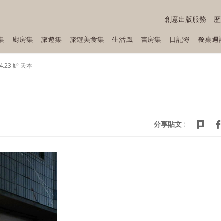
創意出版服務
歷
集
廚房集
旅遊集
旅遊美食集
生活風
書房集
日記簿
餐桌週
04.23 鮨 天本
分享貼文 :