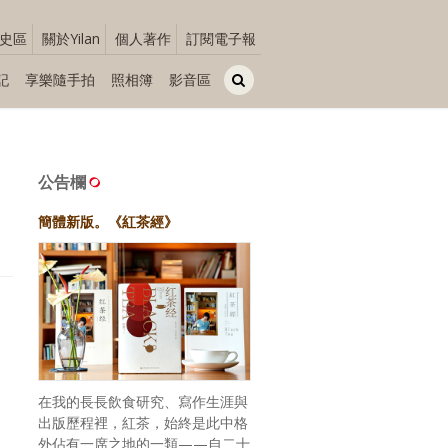
史區
關於Yilan
個人著作
訂閱電子報
記
享樂隨手拍
照相簿
影音區
公告欄
簡體新版。《紅茶經》
在我的長長飲食研究、寫作生涯與
出版歷程裡，紅茶，始終是此中格
外佔有一席之地的一類——自二十