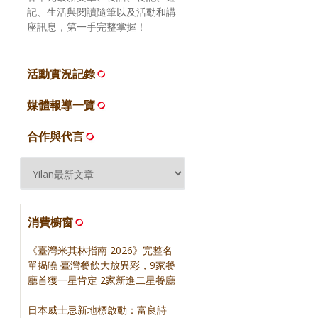
記、生活與閱讀隨筆以及活動和講
座訊息，第一手完整掌握！
活動實況記錄
媒體報導一覽
合作與代言
消費櫥窗
《臺灣米其林指南 2026》完整名
單揭曉 臺灣餐飲大放異彩，9家餐
廳首獲一星肯定 2家新進二星餐廳
日本威士忌新地標啟動：富良詩