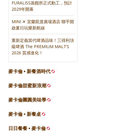
FURALISS蒸餾所正式動工，預計
2029年開幕
MINI ✕ 宜蘭凱渡廣場酒店 聯手開
啟夏日玩樂新航線
重新定義當代啤酒品味！三得利頂
級啤酒 The PREMIUM MALT’S
2026 質感進化！
麥卡倫 • 新餐酒時代
麥卡倫甜蜜新浪潮
麥卡倫團圓美味學
麥卡倫 • 新餐桌
日日餐餐 • 麥卡倫