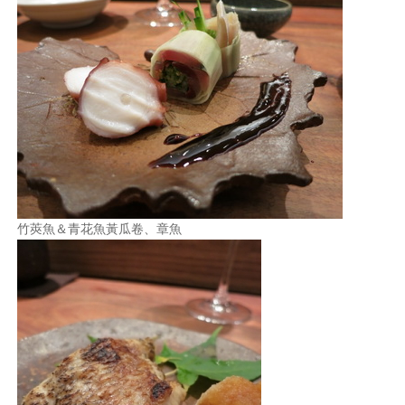
竹莢魚＆青花魚黃瓜卷、章魚