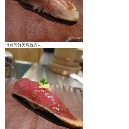
淡路島竹莢魚握壽司