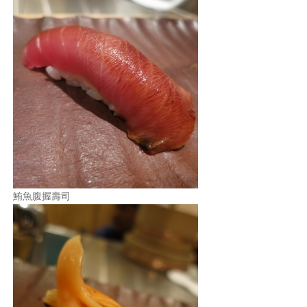
鮪魚腹握壽司