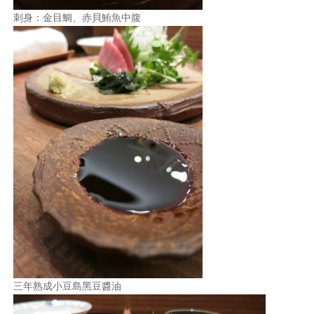
刺身：金目鯛、赤貝鮪魚中腹
三年熟成小豆島黑豆醬油