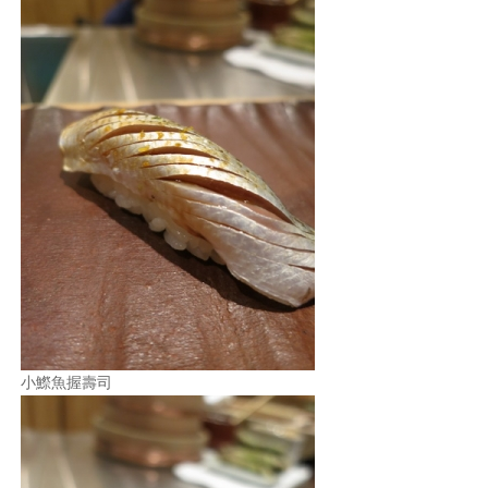
小鰶魚握壽司