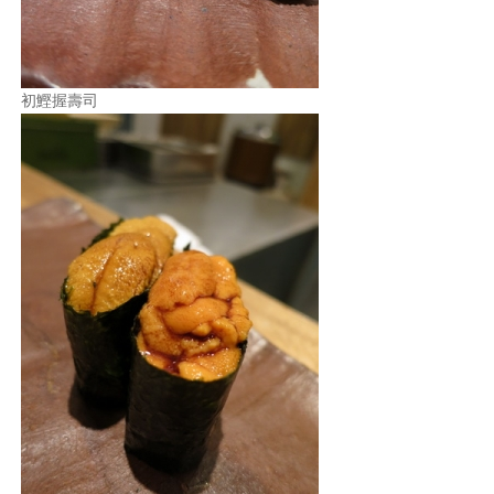
初鰹握壽司