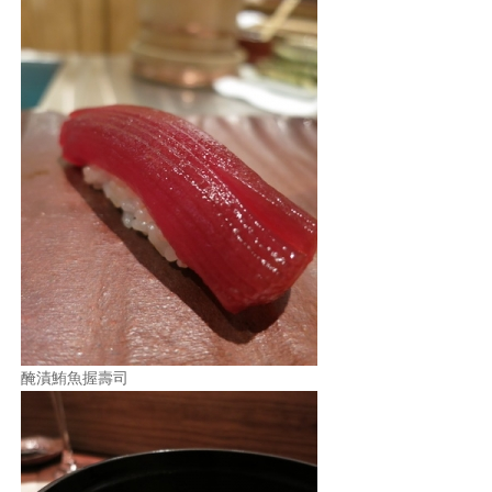
醃漬鮪魚握壽司