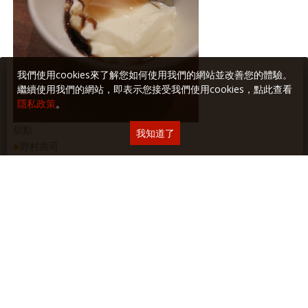
我們使用cookies來了解您如何使用我們的網站並改善您的體驗。
繼續使用我們的網站，即表示您接受我們使用cookies，點此查看
隱私政策
。
甜點
我知道了
野村壽司
台北市安和路1段78巷34號
02-2755-6587
→
相關相片：
•
Yilan照相簿：2012 享樂隨手拍Ⅳ
•
享樂隨手拍 —2014.06.22 のむら野村鮨
•
享樂隨手拍 —2012.12.16 野村壽司
→
相關連結：
•
Yilan作品區— 壽司聖堂