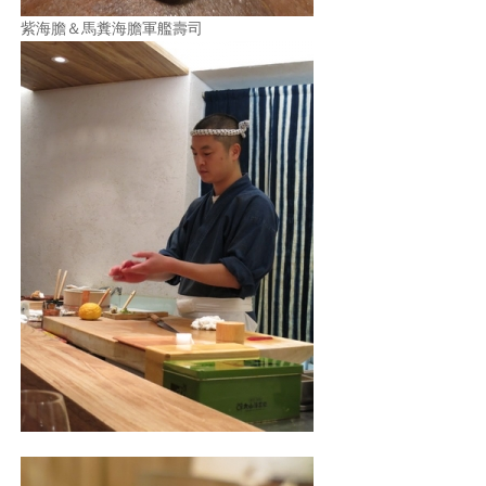
紫海膽＆馬糞海膽軍艦壽司