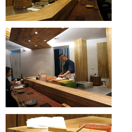
照相簿
影音區
創意出版服務
歷史區
關於Yilan
個人著作
活動實況記錄
媒體報導一覽
合作與代言
訂閱電子報