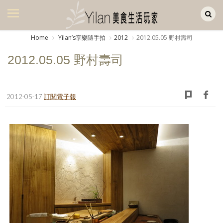
Yilan作品區
美食集
Home
Yilanʼs享樂隨手拍
2012
2012.05.05 野村壽司
美飲集
2012.05.05 野村壽司
廚房集
旅遊集
2012-05-17
訂閱電子報
旅遊美食集
生活風
書房集
日記簿
餐桌週記
享樂隨手拍