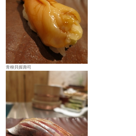
青柳貝握壽司