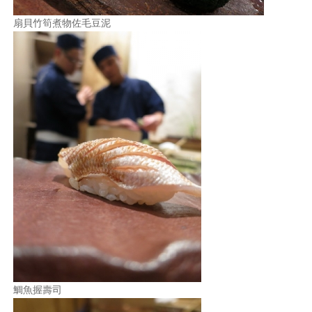
扇貝竹筍煮物佐毛豆泥
鯛魚握壽司