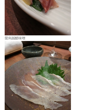
螢烏賊醋味噌