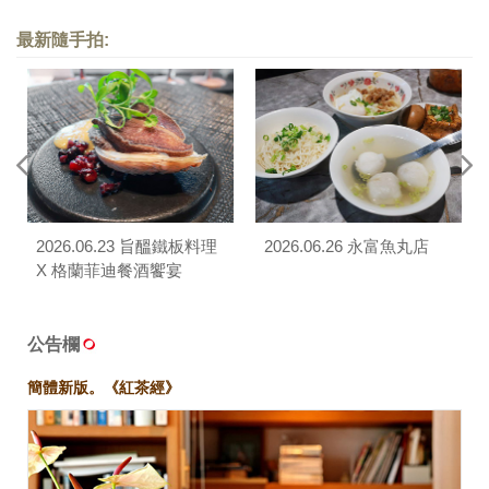
最新隨手拍:
2026.06.23 旨醞鐵板料理
2026.06.26 永富魚丸店
X 格蘭菲迪餐酒饗宴
公告欄
簡體新版。《紅茶經》