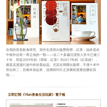
在我的長長飲食研究、寫作生涯與出版歷程裡，紅茶，始終是此
中格外佔有一席之地的一類——自二十多歲沉浸投入至今已逾三
十年，而從2005年的《尋味．紅茶》到2017年的《紅茶經》，
都是這漫漫行途中的珍貴結晶。尤其在簡體出版裡，不僅十本中
所佔有二，且兩本加起來，流傳與印行之深廣程度應也勝於其
他……
立即訂閱《Yilan美食生活玩家》電子報