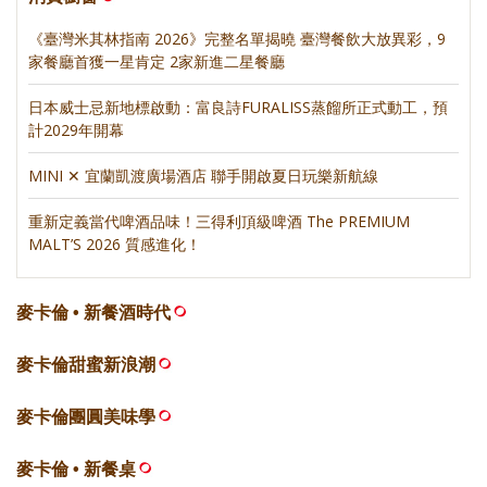
《臺灣米其林指南 2026》完整名單揭曉 臺灣餐飲大放異彩，9
家餐廳首獲一星肯定 2家新進二星餐廳
日本威士忌新地標啟動：富良詩FURALISS蒸餾所正式動工，預
計2029年開幕
MINI ✕ 宜蘭凱渡廣場酒店 聯手開啟夏日玩樂新航線
重新定義當代啤酒品味！三得利頂級啤酒 The PREMIUM
MALT’S 2026 質感進化！
麥卡倫 • 新餐酒時代
麥卡倫甜蜜新浪潮
麥卡倫團圓美味學
麥卡倫 • 新餐桌