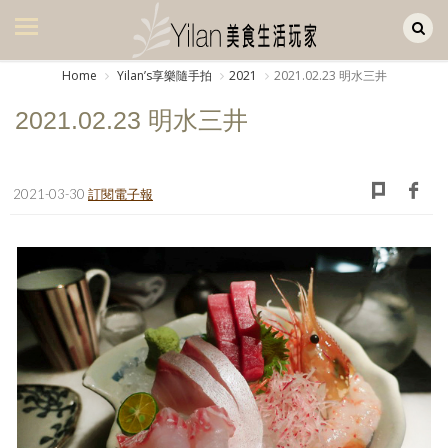
Yilan作品區
美食集
Home
Yilanʼs享樂隨手拍
2021
2021.02.23 明水三井
美飲集
2021.02.23 明水三井
廚房集
旅遊集
2021-03-30
訂閱電子報
旅遊美食集
生活風
書房集
日記簿
餐桌週記
享樂隨手拍