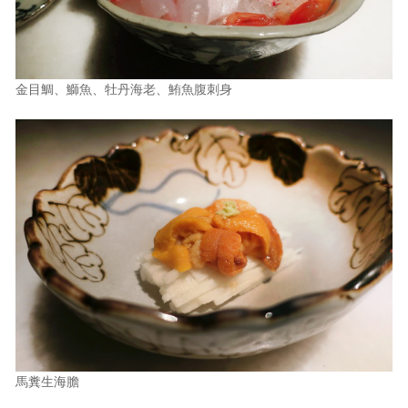
照相簿
影音區
金目鯛、鰤魚、牡丹海老、鮪魚腹刺身
創意出版服務
歷史區
關於Yilan
個人著作
活動實況記錄
媒體報導一覽
合作與代言
訂閱電子報
馬糞生海膽