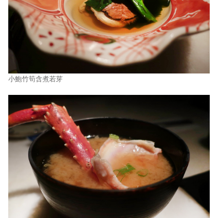
小鮑竹筍含煮若芽