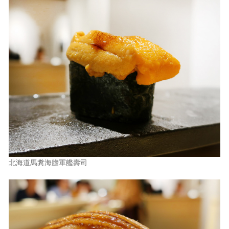
北海道馬糞海膽軍艦壽司