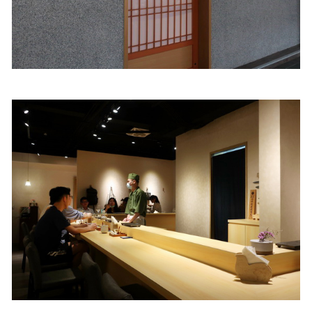
照相簿
影音區
創意出版服務
歷史區
關於Yilan
個人著作
活動實況記錄
媒體報導一覽
合作與代言
訂閱電子報