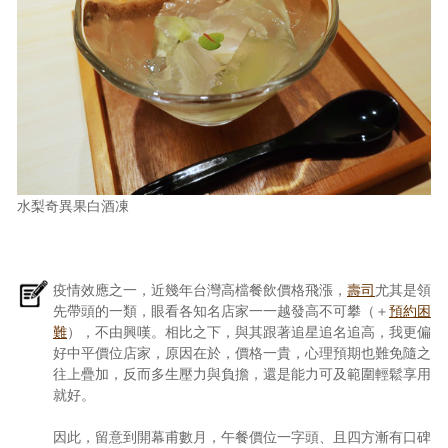
水梨奇異果白酒凍
疫情效應之一，近幾年台灣高檔餐飲價格飛漲，
壽司
尤其是領
先帶頭的一類，眼看各知名店家一一越發高不可攀（＋
預約困
難
），不由興嘆。相比之下，與其跟著追星追名追高，我更偏
好中平價位店家，原因在於，價格一貴，心理預期也難免隨之
往上疊加，反而多生壓力與負擔，還是能力可及範圍輕鬆享用
就好。
因此，留意到開幕甫數月，午餐價位一字頭、且四方漸有口碑