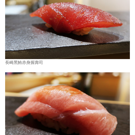
長崎黑鮪赤身握壽司