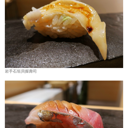
岩手石垣貝握壽司