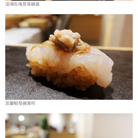
澎湖生海苔茶碗蒸
宜蘭蝦母握壽司