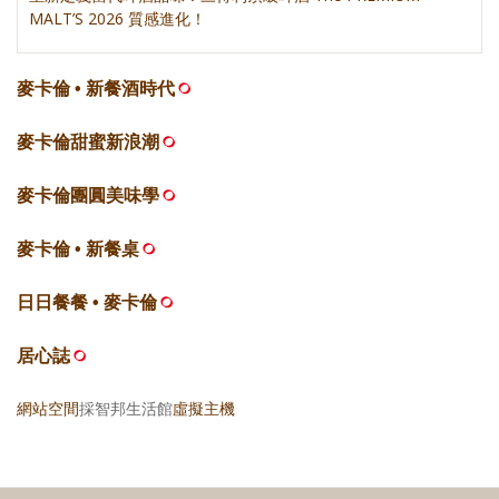
MALT’S 2026 質感進化！
麥卡倫 • 新餐酒時代
麥卡倫甜蜜新浪潮
麥卡倫團圓美味學
麥卡倫 • 新餐桌
日日餐餐 • 麥卡倫
居心誌
網站空間
採智邦生活館
虛擬主機