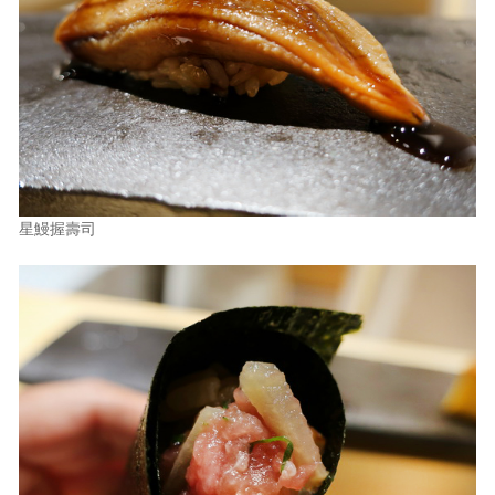
星鰻握壽司