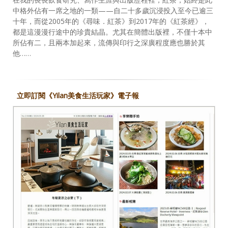
中格外佔有一席之地的一類——自二十多歲沉浸投入至今已逾三
十年，而從2005年的《尋味．紅茶》到2017年的《紅茶經》，
都是這漫漫行途中的珍貴結晶。尤其在簡體出版裡，不僅十本中
所佔有二，且兩本加起來，流傳與印行之深廣程度應也勝於其
他……
立即訂閱《Yilan美食生活玩家》電子報