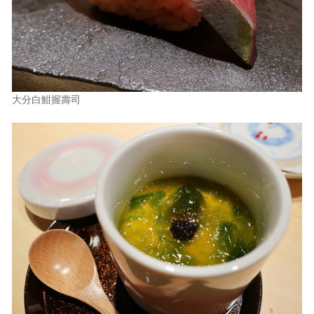
大分白魽握壽司