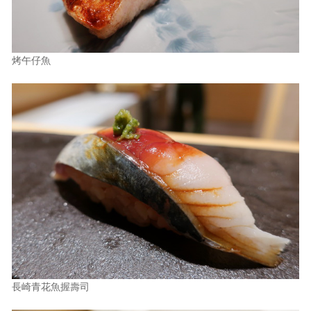
烤午仔魚
長崎青花魚握壽司