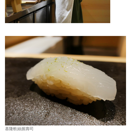
基隆軟絲握壽司