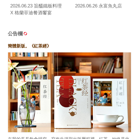
2026.06.23 旨醞鐵板料理
2026.06.26 永富魚丸店
X 格蘭菲迪餐酒饗宴
公告欄
簡體新版。《紅茶經》
在我的長長飲食研究、寫作生涯與出版歷程裡，紅茶，始終是此