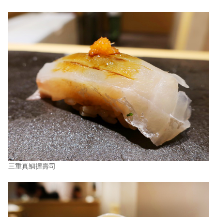
三重真鯛握壽司