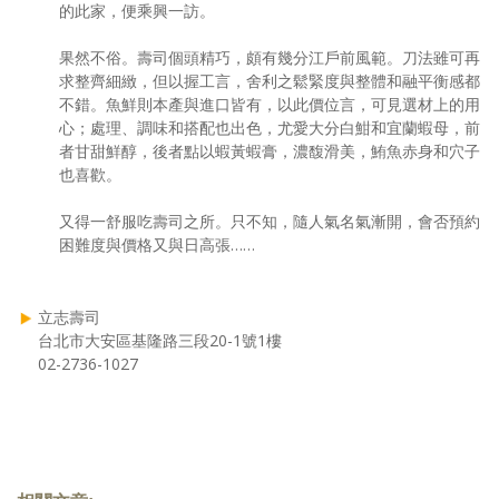
的此家，便乘興一訪。
果然不俗。壽司個頭精巧，頗有幾分江戶前風範。刀法雖可再
求整齊細緻，但以握工言，舍利之鬆緊度與整體和融平衡感都
不錯。魚鮮則本產與進口皆有，以此價位言，可見選材上的用
心；處理、調味和搭配也出色，尤愛大分白魽和宜蘭蝦母，前
者甘甜鮮醇，後者點以蝦黃蝦膏，濃馥滑美，鮪魚赤身和穴子
也喜歡。
又得一舒服吃壽司之所。只不知，隨人氣名氣漸開，會否預約
困難度與價格又與日高張……
立志壽司
台北市大安區基隆路三段20-1號1樓
02-2736-1027