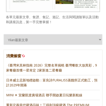
各單元最新文章、食譜、食記、遊記、生活與閱讀隨筆以及活動
和講座訊息，第一手完整掌握！
消費櫥窗
《臺灣米其林指南 2026》完整名單揭曉 臺灣餐飲大放異彩，9
家餐廳首獲一星肯定 2家新進二星餐廳
日本威士忌新地標啟動：富良詩FURALISS蒸餾所正式動工，預
計2029年開幕
MINI ✕ 宜蘭凱渡廣場酒店 聯手開啟夏日玩樂新航線
重新定義當代啤酒品味！三得利頂級啤酒 The PREMIUM