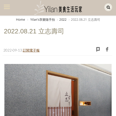
Yilan作品區
美食集
Home
Yilanʼs享樂隨手拍
2022
2022.08.21 立志壽司
美飲集
2022.08.21 立志壽司
廚房集
旅遊集
2022-09-13
訂閱電子報
旅遊美食集
生活風
書房集
日記簿
餐桌週記
享樂隨手拍