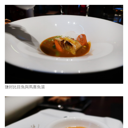
鹽封比目魚與馬賽魚湯