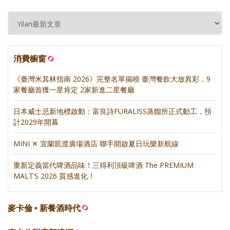
消費櫥窗
《臺灣米其林指南 2026》完整名單揭曉 臺灣餐飲大放異彩，9
家餐廳首獲一星肯定 2家新進二星餐廳
日本威士忌新地標啟動：富良詩FURALISS蒸餾所正式動工，預
計2029年開幕
MINI ✕ 宜蘭凱渡廣場酒店 聯手開啟夏日玩樂新航線
重新定義當代啤酒品味！三得利頂級啤酒 The PREMIUM
MALT’S 2026 質感進化！
麥卡倫 • 新餐酒時代