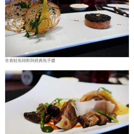
生食鮭魚韃靼與經典魚子醬