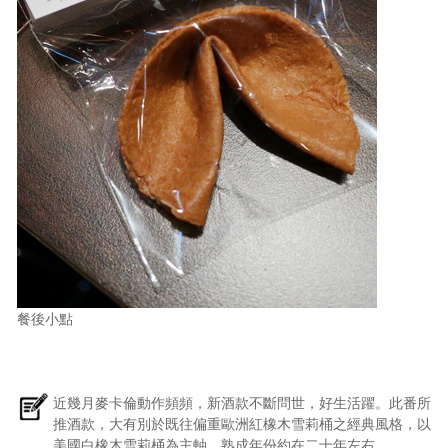
餐後小點
近幾月麥卡倫動作頻頻，新酒款不斷問世，好生活躍。此番所
推酒款，大有別於既往偏重歐洲紅橡木雪莉桶之經典風格，以
美國白橡木雪莉桶為主軸，熟成年份約在二十年左右。