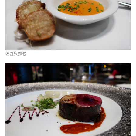
佐醬與麵包