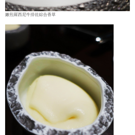
嫩煎羅西尼牛排佐綜合香草