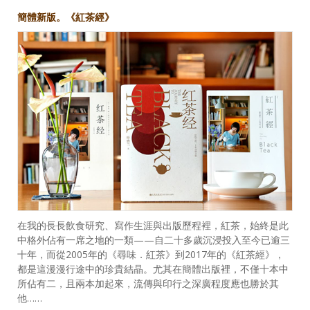
簡體新版。《紅茶經》
在我的長長飲食研究、寫作生涯與出版歷程裡，紅茶，始終是此
中格外佔有一席之地的一類——自二十多歲沉浸投入至今已逾三
十年，而從2005年的《尋味．紅茶》到2017年的《紅茶經》，
都是這漫漫行途中的珍貴結晶。尤其在簡體出版裡，不僅十本中
所佔有二，且兩本加起來，流傳與印行之深廣程度應也勝於其
他……