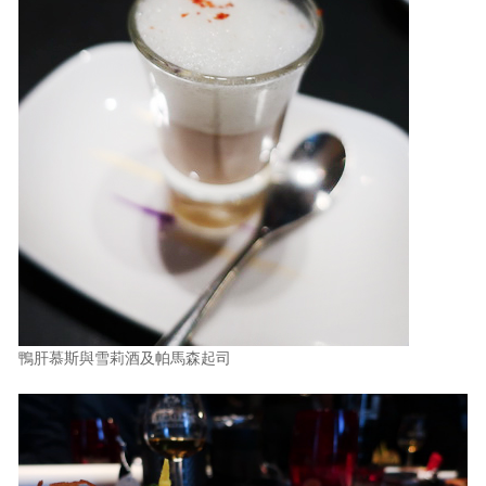
鴨肝慕斯與雪莉酒及帕馬森起司