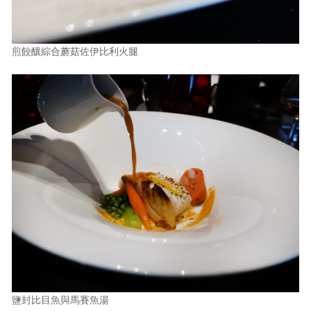
煎餃釀綜合蘑菇佐伊比利火腿
鹽封比目魚與馬賽魚湯