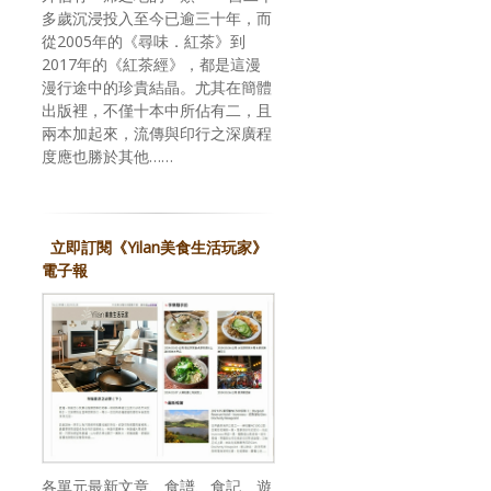
多歲沉浸投入至今已逾三十年，而
從2005年的《尋味．紅茶》到
2017年的《紅茶經》，都是這漫
漫行途中的珍貴結晶。尤其在簡體
出版裡，不僅十本中所佔有二，且
兩本加起來，流傳與印行之深廣程
度應也勝於其他……
立即訂閱《Yilan美食生活玩家》
電子報
各單元最新文章、食譜、食記、遊