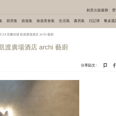
創意出版服務
歷
集
廚房集
旅遊集
旅遊美食集
生活風
書房集
日記簿
餐桌週
.10.24 宜蘭頭城 凱渡廣場酒店 archi 藝廚
城 凱渡廣場酒店 archi 藝廚
分享貼文 :