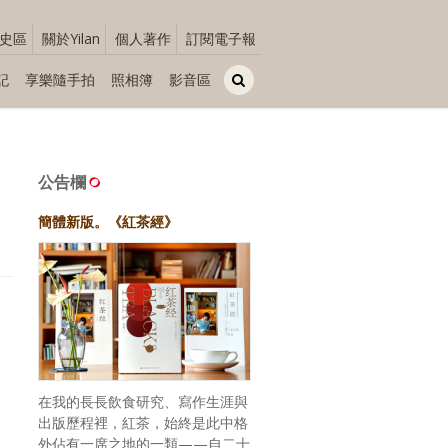
史區
關於Yilan
個人著作
訂閱電子報
記
享樂隨手拍
照相簿
影音區
公告欄
簡體新版。《紅茶經》
在我的長長飲食研究、寫作生涯與
出版歷程裡，紅茶，始終是此中格
外佔有一席之地的一類——自二十