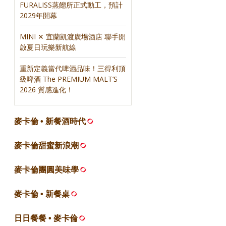
FURALISS蒸餾所正式動工，預計
2029年開幕
MINI ✕ 宜蘭凱渡廣場酒店 聯手開
啟夏日玩樂新航線
重新定義當代啤酒品味！三得利頂
級啤酒 The PREMIUM MALT’S
2026 質感進化！
麥卡倫 • 新餐酒時代
麥卡倫甜蜜新浪潮
麥卡倫團圓美味學
麥卡倫 • 新餐桌
日日餐餐 • 麥卡倫