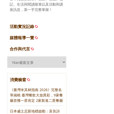
記、生活與閱讀隨筆以及活動和講
座訊息，第一手完整掌握！
活動實況記錄
媒體報導一覽
合作與代言
消費櫥窗
《臺灣米其林指南 2026》完整名
單揭曉 臺灣餐飲大放異彩，9家餐
廳首獲一星肯定 2家新進二星餐廳
日本威士忌新地標啟動：富良詩