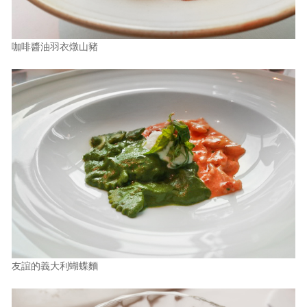
咖啡醬油羽衣燉山豬
友誼的義大利蝴蝶麵