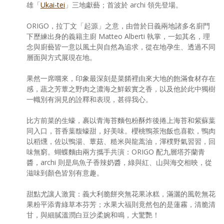
雄「
Ukai-tei
」三地獻藝；首波於 archi 領先登場。
ORIGO，拉丁文「起源」之意，由曾於日義兩地諸多名廚門
下歷練出身的義籍主廚 Matteo Alberti 執掌，一如其名，理
念與廚藝皆一意以風土與自然為追求，從在地孕生、透過不同
層面與方式展現在地。
果然一席嚐來，印象最深刻是菜餚裡由來大地的飽滿食材存在
感，蔬之芳蕈之野肉之濃海之鮮穀實之香，以及他於此中獨樹
一幟別有洞見的詮釋和表現，甚得我心。
比方前菜的生蠔，裹以青海苔麵包粉酥炸後捲上海苔和紫蘇葉
同入口，苔香葉馥蠔甜，好美味。櫻桃鴨茶泡飯也喜歡，鴨肉
以稻燻，佐以鴨湯、蕈菇、糙米與龍蒿油，渾樸野氣習習，回
味無窮。蝴蝶麵由兩方攜手共演：ORIGO 配九層塔芥蘭青
醬，archi 則是烏魚子香辣奶醬，綠與紅、山與海交相映，從
滋味到顏色皆別有意趣。
甜點尤讓人激賞：義大利脆餅夾無花果冰糕，滿灑的風乾無花
果粉平添青綠草本芬芳；水果大福則竟然包的是蓮霧，清脆清
甘，與細膩溫潤白豆沙柔婉和鳴，大驚艷！