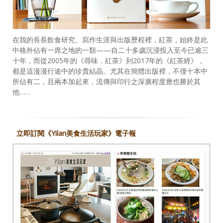
在我的長長飲食研究、寫作生涯與出版歷程裡，紅茶，始終是此
中格外佔有一席之地的一類——自二十多歲沉浸投入至今已逾三
十年，而從2005年的《尋味．紅茶》到2017年的《紅茶經》，
都是這漫漫行途中的珍貴結晶。尤其在簡體出版裡，不僅十本中
所佔有二，且兩本加起來，流傳與印行之深廣程度應也勝於其
他……
立即訂閱《Yilan美食生活玩家》電子報