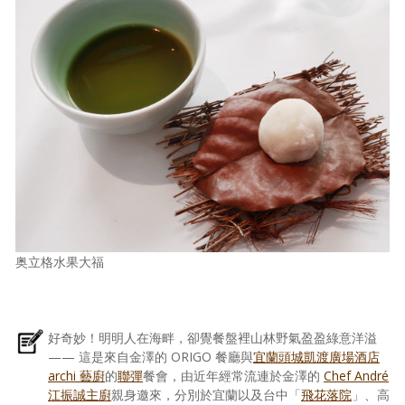
奥立格水果大福
好奇妙！明明人在海畔，卻覺餐盤裡山林野氣盈盈綠意洋溢
—— 這是來自金澤的 ORIGO 餐廳與
宜蘭頭城凱渡廣場酒店
archi 藝廚
的
聯彈
餐會，由近年經常流連於金澤的
Chef André
江振誠主廚
親身邀來，分別於宜蘭以及台中「
飛花落院
」、高