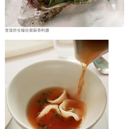
青藻炸生蠔佐紫蘇香料醬