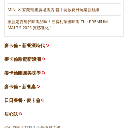
MINI ✕ 宜蘭凱渡廣場酒店 聯手開啟夏日玩樂新航線
重新定義當代啤酒品味！三得利頂級啤酒 The PREMIUM
MALT’S 2026 質感進化！
麥卡倫 • 新餐酒時代
麥卡倫甜蜜新浪潮
麥卡倫團圓美味學
麥卡倫 • 新餐桌
日日餐餐 • 麥卡倫
居心誌
網站空間
採智邦生活館
虛擬主機