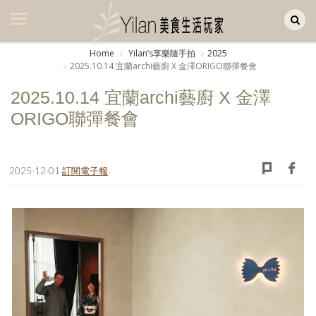
Yilan作品區
美食集
Home
Yilanʼs享樂隨手拍
2025
2025.10.14 宜蘭archi藝廚 X 金澤ORIGO聯彈餐會
美飲集
2025.10.14 宜蘭archi藝廚 X 金澤
廚房集
ORIGO聯彈餐會
旅遊集
旅遊美食集
2025-12-01
訂閱電子報
生活風
書房集
日記簿
餐桌週記
享樂隨手拍