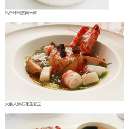
馬告味噌蟹肉米餅
大船入港石花藻愛玉