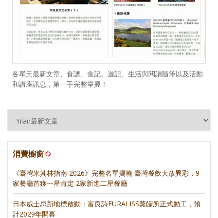
各單元最新文章、食譜、食記、遊記、生活與閱讀隨筆以及活動
和講座訊息，第一手完整掌握！
消費櫥窗
《臺灣米其林指南 2026》完整名單揭曉 臺灣餐飲大放異彩，9
家餐廳首獲一星肯定 2家新進二星餐廳
日本威士忌新地標啟動：富良詩FURALISS蒸餾所正式動工，預
計2029年開幕