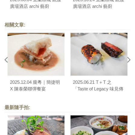
廣場酒店 archi 藝廚
廣場酒店 archi 藝廚
相關文章:
2025.12.04 朧粵｜簡捷明
2025.06.21 T＋T 之
X 陳泰榮聯彈餐宴
「Taste of Legacy 味見傳
承」聯彈餐會
最新隨手拍: