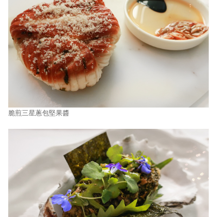
脆煎三星蔥包堅果醬