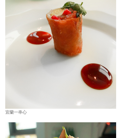
宜蘭一串心