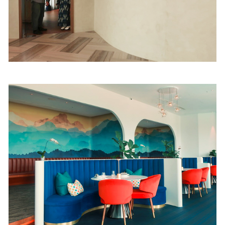
照相簿
影音區
創意出版服務
歷史區
關於Yilan
個人著作
活動實況記錄
媒體報導一覽
合作與代言
訂閱電子報