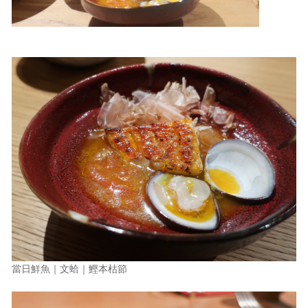
當日鮮魚｜文蛤｜鰹本枯節