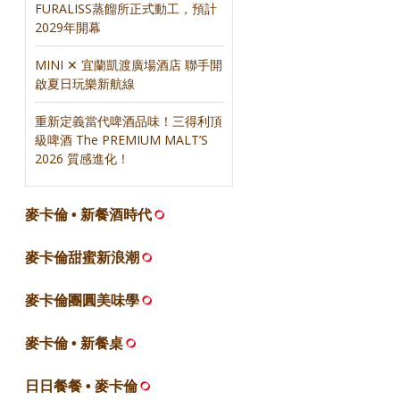
FURALISS蒸餾所正式動工，預計
2029年開幕
MINI ✕ 宜蘭凱渡廣場酒店 聯手開
啟夏日玩樂新航線
重新定義當代啤酒品味！三得利頂
級啤酒 The PREMIUM MALT’S
2026 質感進化！
麥卡倫 • 新餐酒時代
麥卡倫甜蜜新浪潮
麥卡倫團圓美味學
麥卡倫 • 新餐桌
日日餐餐 • 麥卡倫