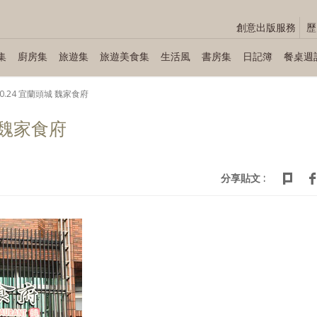
創意出版服務
歷
集
廚房集
旅遊集
旅遊美食集
生活風
書房集
日記簿
餐桌週
.10.24 宜蘭頭城 魏家食府
城 魏家食府
分享貼文 :