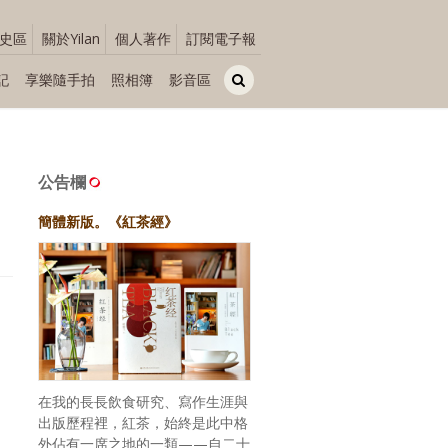
史區
關於Yilan
個人著作
訂閱電子報
記
享樂隨手拍
照相簿
影音區
公告欄
簡體新版。《紅茶經》
在我的長長飲食研究、寫作生涯與
出版歷程裡，紅茶，始終是此中格
外佔有一席之地的一類——自二十