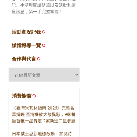
記、生活與閱讀隨筆以及活動和講
座訊息，第一手完整掌握！
活動實況記錄
媒體報導一覽
合作與代言
消費櫥窗
《臺灣米其林指南 2026》完整名
單揭曉 臺灣餐飲大放異彩，9家餐
廳首獲一星肯定 2家新進二星餐廳
日本威士忌新地標啟動：富良詩