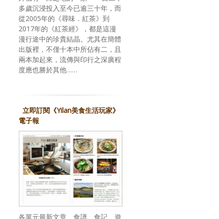
多歲沉浸投入至今已逾三十年，而
從2005年的《尋味．紅茶》到
2017年的《紅茶經》，都是這漫
漫行途中的珍貴結晶。尤其在簡體
出版裡，不僅十本中所佔有二，且
兩本加起來，流傳與印行之深廣程
度應也勝於其他……
立即訂閱《Yilan美食生活玩家》
電子報
各單元最新文章、食譜、食記、遊